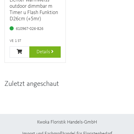
outdoor dimmbar m
Timer u Flash Funktion
D26cm (+5mr)
610967-026-826
VE: 1 ST
Details
Zuletzt angeschaut
Kwoka Floristik Handels-GmbH
Import und Fachgroßhandel für Floristenbedarf