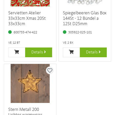
Servietten Atelier
Spiegelbeeren Glas Box
33x33cm Xmas 20St
144St - 12 Bündel a
33x33cm
12St D25mm
600755-474-422
305922-025-101
VE: 12 BT
VE: 2 BX
Details
Details
Stern Metall 200
Lichter warmweiss