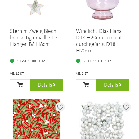
Stern m Zweig Blech
Windlicht Glas Hana
beidseitig emailliert z
D18 H20cm cold cut
Hängen B8 H8cm
durchgefärbt D18
H20cm
305903-008-102
610129-020-302
VE: 12 ST
VE: 1 ST
Details
Details