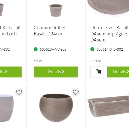
 XL basalt
Containerkübel
Untersetzer Basalt
t m Loch
Basalt D24cm
D45cm imprägnier
D45cm
VV-802
605613-VVV-802
605614-045-802
div. VE
VE: 1 ST
ils
Details
Details