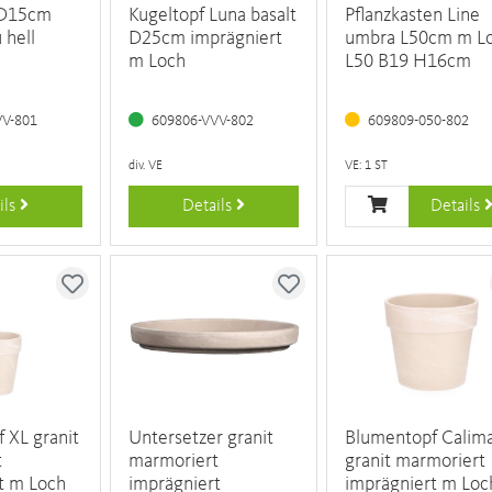
 D15cm
Kugeltopf Luna basalt
Pflanzkasten Line
 hell
D25cm imprägniert
umbra L50cm m L
m Loch
L50 B19 H16cm
VV-801
609806-VVV-802
609809-050-802
div. VE
VE: 1 ST
ils
Details
Details
 XL granit
Untersetzer granit
Blumentopf Calim
t
marmoriert
granit marmoriert
t m Loch
imprägniert
imprägniert m Loc