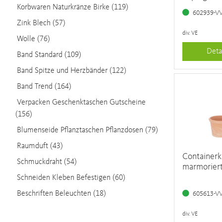
Korbwaren Naturkränze Birke (119)
602939-V
Zink Blech (57)
div. VE
Wolle (76)
Deta
Band Standard (109)
Band Spitze und Herzbänder (122)
Band Trend (164)
Verpacken Geschenktaschen Gutscheine
(156)
Blumenseide Pflanztaschen Pflanzdosen (79)
Raumduft (43)
Containerk
Schmuckdraht (54)
marmorier
Schneiden Kleben Befestigen (60)
Beschriften Beleuchten (18)
605613-V
div. VE