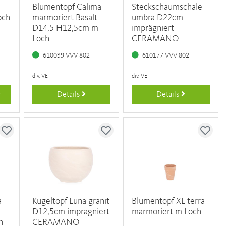
Blumentopf Calima
Steckschaumschale
och
marmoriert Basalt
umbra D22cm
D14,5 H12,5cm m
imprägniert
Loch
CERAMANO
610039-VVV-802
610177-VVV-802
div. VE
div. VE
Details
Details
a
Kugeltopf Luna granit
Blumentopf XL terra
D12,5cm imprägniert
marmoriert m Loch
h
CERAMANO