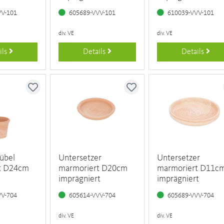
VV-101
605689-VVV-101
610039-VVV-101
div. VE
div. VE
ils
Details
Details
übel
Untersetzer
Untersetzer
t D24cm
marmoriert D20cm
marmoriert D11c
imprägniert
imprägniert
VV-704
605614-VVV-704
605689-VVV-704
div. VE
div. VE