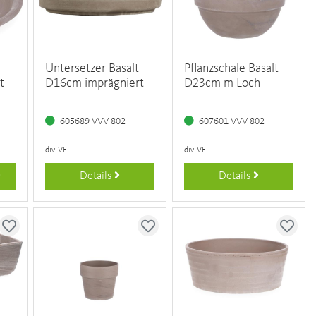
Untersetzer Basalt
Pflanzschale Basalt
t
D16cm imprägniert
D23cm m Loch
605689-VVV-802
607601-VVV-802
div. VE
div. VE
Details
Details