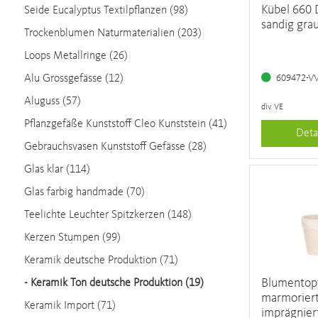
Kübel 660
Seide Eucalyptus Textilpflanzen (98)
sandig grau
Trockenblumen Naturmaterialien (203)
Loops Metallringe (26)
609472-V
Alu Grossgefässe (12)
Aluguss (57)
div. VE
Pflanzgefäße Kunststoff Cleo Kunststein (41)
Deta
Gebrauchsvasen Kunststoff Gefässe (28)
Glas klar (114)
Glas farbig handmade (70)
Teelichte Leuchter Spitzkerzen (148)
Kerzen Stumpen (99)
Keramik deutsche Produktion (71)
Blumentopf
-
Keramik Ton deutsche Produktion (19)
marmorier
Keramik Import (71)
imprägnier