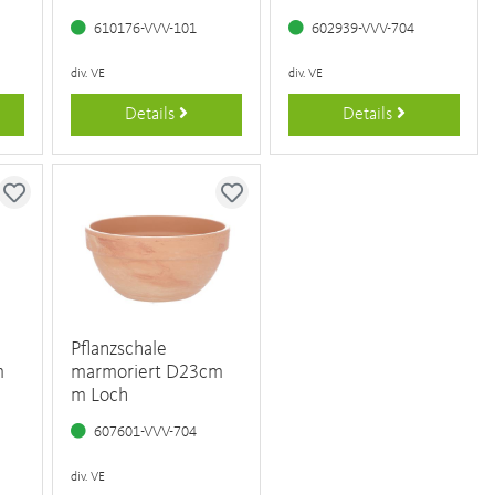
610176-VVV-101
602939-VVV-704
div. VE
div. VE
Details
Details
Pflanzschale
m
marmoriert D23cm
m Loch
607601-VVV-704
div. VE