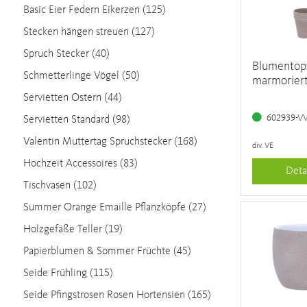
Basic Eier Federn Eikerzen (125)
Stecken hängen streuen (127)
Spruch Stecker (40)
Blumentopf
Schmetterlinge Vögel (50)
marmorier
Servietten Ostern (44)
602939-V
Servietten Standard (98)
Valentin Muttertag Spruchstecker (168)
div. VE
Hochzeit Accessoires (83)
Deta
Tischvasen (102)
Summer Orange Emaille Pflanzköpfe (27)
Holzgefäße Teller (19)
Papierblumen & Sommer Früchte (45)
Seide Frühling (115)
Seide Pfingstrosen Rosen Hortensien (165)