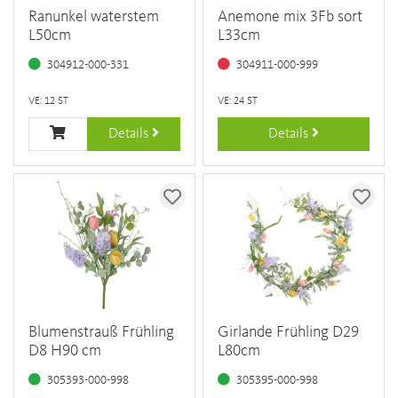
Ranunkel waterstem
Anemone mix 3Fb sort
L50cm
L33cm
304912-000-331
304911-000-999
VE: 12 ST
VE: 24 ST
Details
Details
Blumenstrauß Frühling
Girlande Frühling D29
D8 H90 cm
L80cm
305393-000-998
305395-000-998