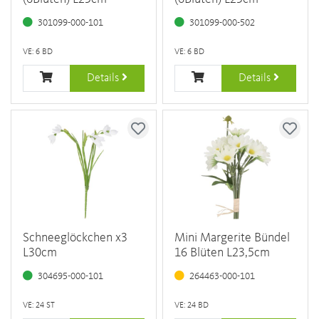
301099-000-101
301099-000-502
VE: 6 BD
VE: 6 BD
Details
Details
Schneeglöckchen x3
Mini Margerite Bündel
L30cm
16 Blüten L23,5cm
304695-000-101
264463-000-101
VE: 24 ST
VE: 24 BD