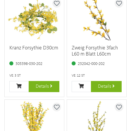
Kranz Forsythie D30cm
Zweig Forsythie 3fach
L60 m Blatt L60cm
305398-030-202
232042-000-202
VE: 3 ST
VE: 12 ST
Details
Details