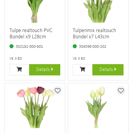
Tulpe realtouch PVC
Tulpenmix realtouch
Bündel x9 L28cm
Bündel x7 L43cm
302181-000-601
304598-000-202
VE: 3 BD
VE: 3 BD
Details
Details