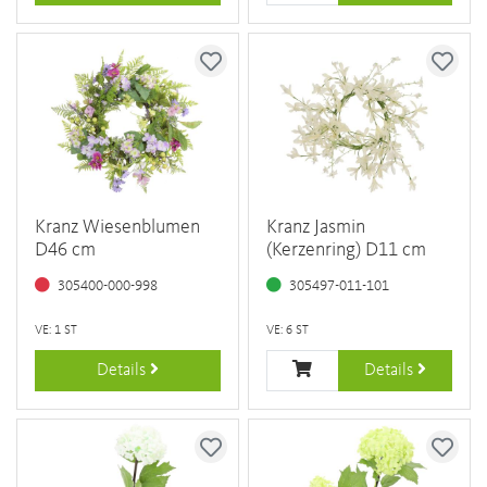
Kranz Wiesenblumen
Kranz Jasmin
D46 cm
(Kerzenring) D11 cm
305400-000-998
305497-011-101
VE: 1 ST
VE: 6 ST
Details
Details