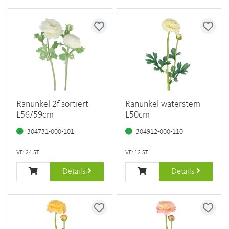
Ranunkel 2f sortiert
Ranunkel waterstem
L56/59cm
L50cm
304731-000-101
304912-000-110
VE: 24 ST
VE: 12 ST
Details
Details