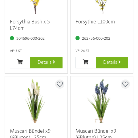
Forsythia Bush x 5
Forsythie L100cm
L74cm
304696-000-202
262756-000-202
VE: 3 ST
VE: 24 ST
Details
Details
Muscari Bündel x9
Muscari Bündel x9
(6Blüten) L25cm
(6Blüten) L25cm