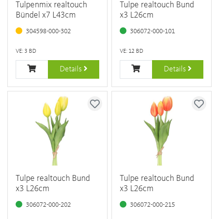
Tulpenmix realtouch
Tulpe realtouch Bund
Bündel x7 L43cm
x3 L26cm
304598-000-302
306072-000-101
VE: 3 BD
VE: 12 BD
Details
Details
Tulpe realtouch Bund
Tulpe realtouch Bund
x3 L26cm
x3 L26cm
306072-000-202
306072-000-215