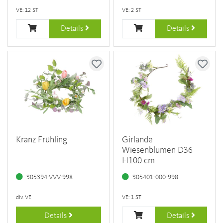
VE: 12 ST
VE: 2 ST
Details
Details
Kranz Frühling
Girlande
Wiesenblumen D36
H100 cm
305394-VVV-998
305401-000-998
div. VE
VE: 1 ST
Details
Details