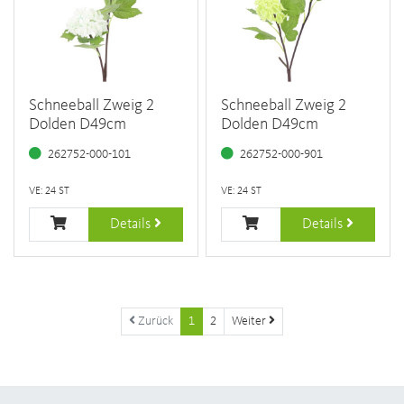
Schneeball Zweig 2
Schneeball Zweig 2
Dolden D49cm
Dolden D49cm
262752-000-101
262752-000-901
VE: 24 ST
VE: 24 ST
Details
Details
Zurück
1
2
Weiter