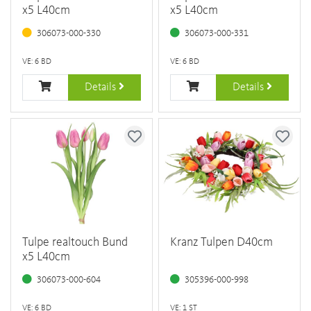
x5 L40cm
x5 L40cm
306073-000-330
306073-000-331
VE: 6 BD
VE: 6 BD
Details
Details
Tulpe realtouch Bund
Kranz Tulpen D40cm
x5 L40cm
306073-000-604
305396-000-998
VE: 6 BD
VE: 1 ST