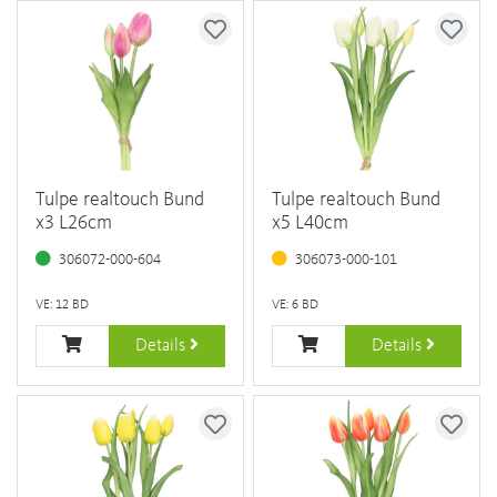
Tulpe realtouch Bund
Tulpe realtouch Bund
x3 L26cm
x5 L40cm
306072-000-604
306073-000-101
VE: 12 BD
VE: 6 BD
Details
Details