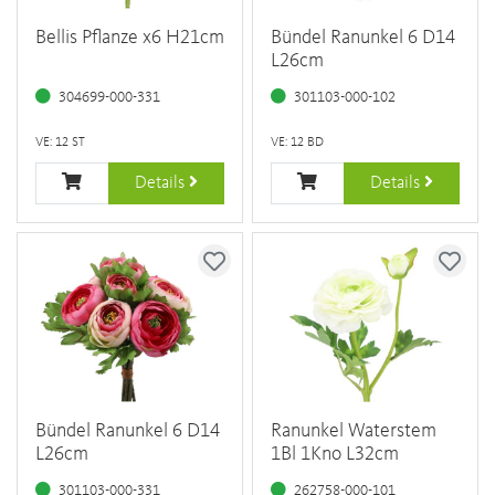
Bellis Pflanze x6 H21cm
Bündel Ranunkel 6 D14
L26cm
304699-000-331
301103-000-102
VE: 12 ST
VE: 12 BD
Details
Details
Bündel Ranunkel 6 D14
Ranunkel Waterstem
L26cm
1Bl 1Kno L32cm
301103-000-331
262758-000-101