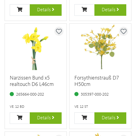
Details
Details
Narzissen Bund x5
Forsythienstrauß D7
realtouch D6 L46cm
H50cm
265664-000-202
305397-000-202
VE: 12 BD
VE: 12 ST
Details
Details