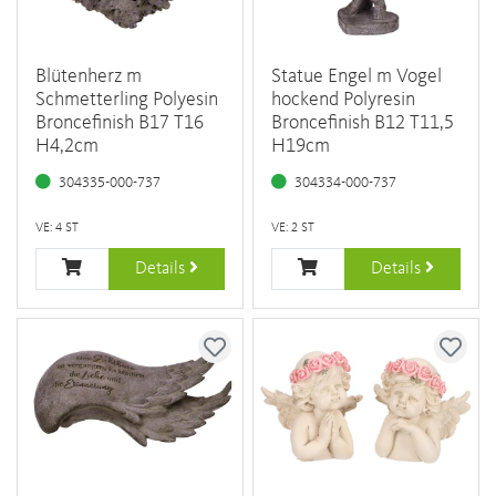
Blütenherz m
Statue Engel m Vogel
Schmetterling Polyesin
hockend Polyresin
Broncefinish B17 T16
Broncefinish B12 T11,5
H4,2cm
H19cm
304335-000-737
304334-000-737
VE: 4 ST
VE: 2 ST
Details
Details