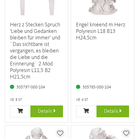
Herz z Stecken Spruch
Engel knieend m Herz
'Liebe und Gedanken
Polyresin L18 B13
bleiben für immer' und
H24,5cm
`Das sichtbare ist
vergangen, es bleiben
die Liebe und die
Erinnerung` 2 Mod
Polyresin L11,5 B2
H21,5cm
305797-000-104
305785-000-104
VE: 8 ST
VE: 4 ST
Details
Details