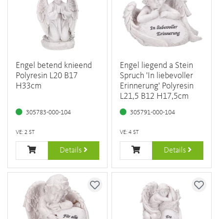
Engel betend knieend
Engel liegend a Stein
Polyresin L20 B17
Spruch 'In liebevoller
H33cm
Erinnerung' Polyresin
L21,5 B12 H17,5cm
305783-000-104
305791-000-104
VE: 2 ST
VE: 4 ST
Details
Details