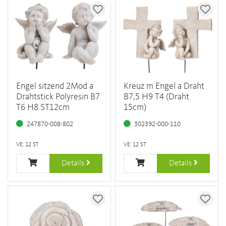
Engel sitzend 2Mod a
Kreuz m Engel a Draht
Drahtstick Polyresin B7
B7,5 H9 T4 (Draht
T6 H8 ST12cm
15cm)
247870-008-802
302392-000-110
VE: 12 ST
VE: 12 ST
Details
Details