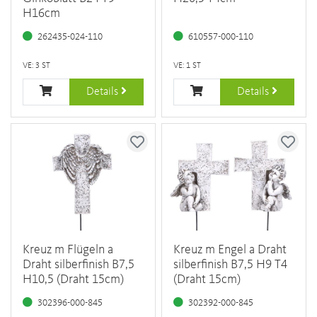
H16cm
262435-024-110
610557-000-110
VE: 3 ST
VE: 1 ST
Details
Details
Kreuz m Flügeln a
Kreuz m Engel a Draht
Draht silberfinish B7,5
silberfinish B7,5 H9 T4
H10,5 (Draht 15cm)
(Draht 15cm)
302396-000-845
302392-000-845