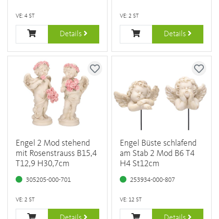
VE: 4 ST
VE: 2 ST
Details
Details
Engel 2 Mod stehend
Engel Büste schlafend
mit Rosenstrauss B15,4
am Stab 2 Mod B6 T4
T12,9 H30,7cm
H4 St12cm
305205-000-701
253934-000-807
VE: 2 ST
VE: 12 ST
Details
Details