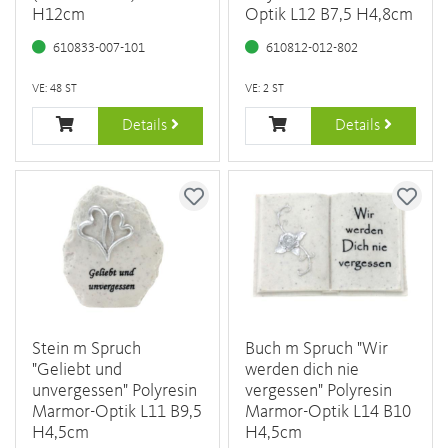
H12cm
Optik L12 B7,5 H4,8cm
610833-007-101
610812-012-802
VE: 48 ST
VE: 2 ST
Details
Details
Stein m Spruch
Buch m Spruch "Wir
"Geliebt und
werden dich nie
unvergessen" Polyresin
vergessen" Polyresin
Marmor-Optik L11 B9,5
Marmor-Optik L14 B10
H4,5cm
H4,5cm