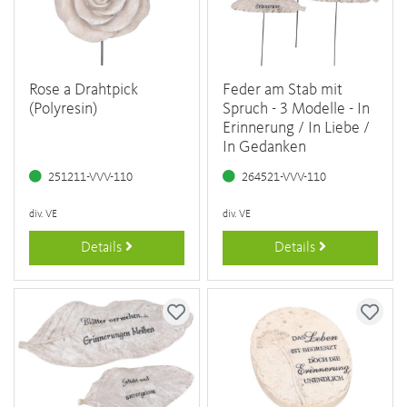
Rose a Drahtpick
Feder am Stab mit
(Polyresin)
Spruch - 3 Modelle - In
Erinnerung / In Liebe /
In Gedanken
251211-VVV-110
264521-VVV-110
div. VE
div. VE
Details
Details