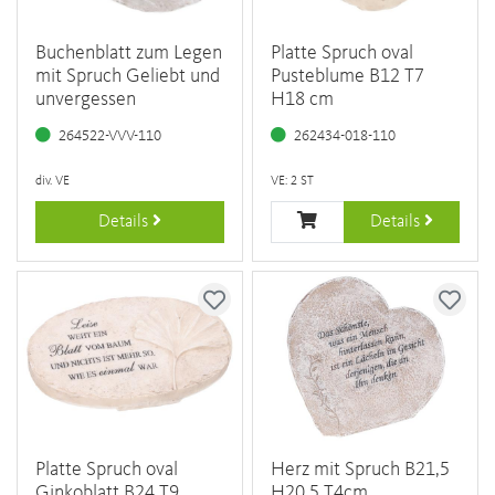
Buchenblatt zum Legen
Platte Spruch oval
mit Spruch Geliebt und
Pusteblume B12 T7
unvergessen
H18 cm
264522-VVV-110
262434-018-110
div. VE
VE: 2 ST
Details
Details
Platte Spruch oval
Herz mit Spruch B21,5
Ginkoblatt B24 T9
H20,5 T4cm