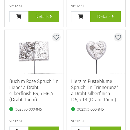
VE: 12 ST
VE: 12 ST
Details
Details
Buch m Rose Spruch "In
Herz m Pusteblume
Liebe" a Draht
Spruch "In Erinnerung"
silberfinish B9,5 H6,5
a Draht silberfinish
(Draht 15cm)
D6,5 T3 (Draht 15cm)
302390-000-845
302393-000-845
VE: 12 ST
VE: 12 ST