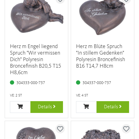
Herz m Engel liegend
Herz m Blüte Spruch
Spruch "Wir vermissen
"In stillem Gedenken"
Dich" Polyresin
Polyresin Broncefinish
Broncefinish B20,5 T15
B16 T14,7 H8cm
H8,6cm
304333-000-737
304337-000-737
VE: 2 ST
VE: 4 ST
Details
Details