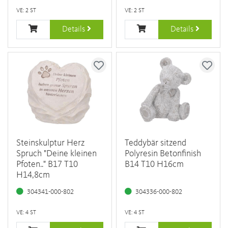
VE: 2 ST
VE: 2 ST
Details
Details
Steinskulptur Herz
Teddybär sitzend
Spruch "Deine kleinen
Polyresin Betonfinish
Pfoten.." B17 T10
B14 T10 H16cm
H14,8cm
304341-000-802
304336-000-802
VE: 4 ST
VE: 4 ST