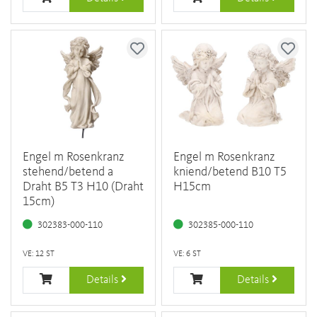
Engel m Rosenkranz
Engel m Rosenkranz
stehend/betend a
kniend/betend B10 T5
Draht B5 T3 H10 (Draht
H15cm
15cm)
302383-000-110
302385-000-110
VE: 12 ST
VE: 6 ST
Details
Details