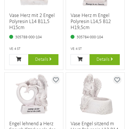
Vase Herz mit 2 Engel
Vase Herz m Engel
Polyresin L14 B11,5
Polyresin L14,5 B12
H15cm
H19,5cm
305788-000-104
305784-000-104
VE: 4 ST
VE: 4 ST
Details
Details
Engel lehnend a Herz
Vase Engel sitzend m