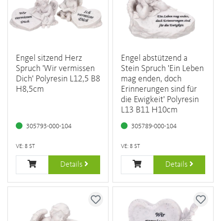
Engel sitzend Herz
Engel abstützend a
Spruch 'Wir vermissen
Stein Spruch 'Ein Leben
Dich' Polyresin L12,5 B8
mag enden, doch
H8,5cm
Erinnerungen sind für
die Ewigkeit' Polyresin
L13 B11 H10cm
305793-000-104
305789-000-104
VE: 8 ST
VE: 8 ST
Details
Details