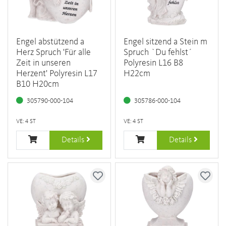
Engel abstützend a
Engel sitzend a Stein m
Herz Spruch 'Für alle
Spruch `Du fehlst´
Zeit in unseren
Polyresin L16 B8
Herzent' Polyresin L17
H22cm
B10 H20cm
305790-000-104
305786-000-104
VE: 4 ST
VE: 4 ST
Details
Details