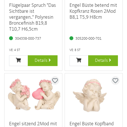
Flügelpaar Spruch "Das
Engel Büste betend mit
Sichtbare ist
Kopfkranz Rosen 2Mod
vergangen.." Polyresin
B8,1 T5,9 H8cm
Broncefinish B19,8
T10,7 H6,5cm
304338-000-737
305200-000-701
VE: 4 ST
VE: 8 ST
Details
Details
Engel sitzend 2Mod mit
Engel Büste Kopfband