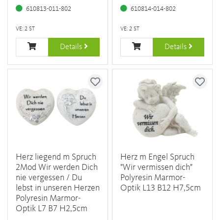
610813-011-802
610814-014-802
VE: 2 ST
VE: 2 ST
Details
Details
Herz liegend m Spruch
Herz m Engel Spruch
2Mod Wir werden Dich
"Wir vermissen dich"
nie vergessen / Du
Polyresin Marmor-
lebst in unseren Herzen
Optik L13 B12 H7,5cm
Polyresin Marmor-
Optik L7 B7 H2,5cm