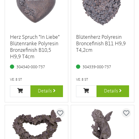
Herz Spruch "In Liebe"
Blütenherz Polyresin
Blütenranke Polyresin
Broncefinish B11 H9,9
Bronzefinish B10,5
T4,2cm
H9,9 T4cm
304340-000-737
304339-000-737
VE: 8 ST
VE: 8 ST
Details
Details