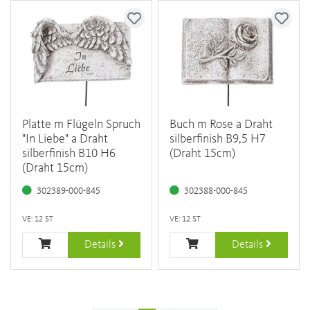
Platte m Flügeln Spruch
Buch m Rose a Draht
"In Liebe" a Draht
silberfinish B9,5 H7
silberfinish B10 H6
(Draht 15cm)
(Draht 15cm)
302389-000-845
302388-000-845
VE: 12 ST
VE: 12 ST
Details
Details