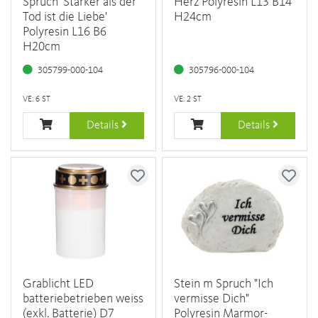
Spruch 'Stärker als der
Herz Polyresin L13 B14
Tod ist die Liebe'
H24cm
Polyresin L16 B6
H20cm
305799-000-104
305796-000-104
VE: 6 ST
VE: 2 ST
Details
Details
Grablicht LED
Stein m Spruch "Ich
batteriebetrieben weiss
vermisse Dich"
(exkl. Batterie) D7
Polyresin Marmor-