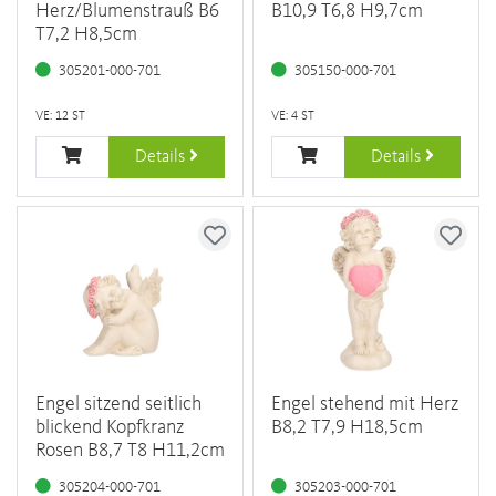
Herz/Blumenstrauß B6
B10,9 T6,8 H9,7cm
T7,2 H8,5cm
305201-000-701
305150-000-701
VE: 12 ST
VE: 4 ST
Details
Details
Engel sitzend seitlich
Engel stehend mit Herz
blickend Kopfkranz
B8,2 T7,9 H18,5cm
Rosen B8,7 T8 H11,2cm
305204-000-701
305203-000-701