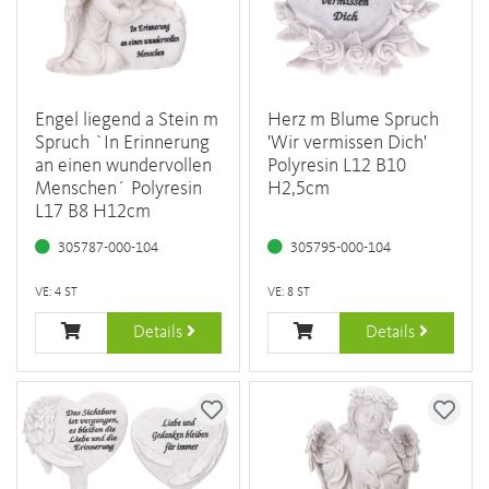
Engel liegend a Stein m
Herz m Blume Spruch
Spruch `In Erinnerung
'Wir vermissen Dich'
an einen wundervollen
Polyresin L12 B10
Menschen´ Polyresin
H2,5cm
L17 B8 H12cm
305787-000-104
305795-000-104
VE: 4 ST
VE: 8 ST
Details
Details