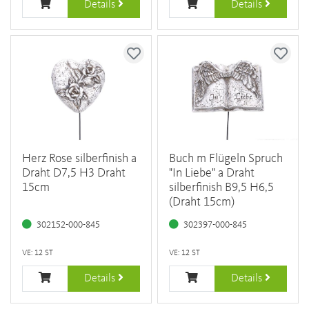
Details
Details
Herz Rose silberfinish a
Buch m Flügeln Spruch
Draht D7,5 H3 Draht
"In Liebe" a Draht
15cm
silberfinish B9,5 H6,5
(Draht 15cm)
302152-000-845
302397-000-845
VE: 12 ST
VE: 12 ST
Details
Details