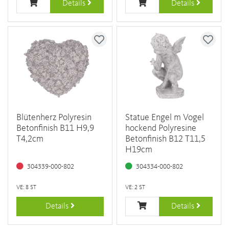
Details
Details
Blütenherz Polyresin
Statue Engel m Vogel
Betonfinish B11 H9,9
hockend Polyresine
T4,2cm
Betonfinish B12 T11,5
H19cm
304339-000-802
304334-000-802
VE: 8 ST
VE: 2 ST
Details
Details