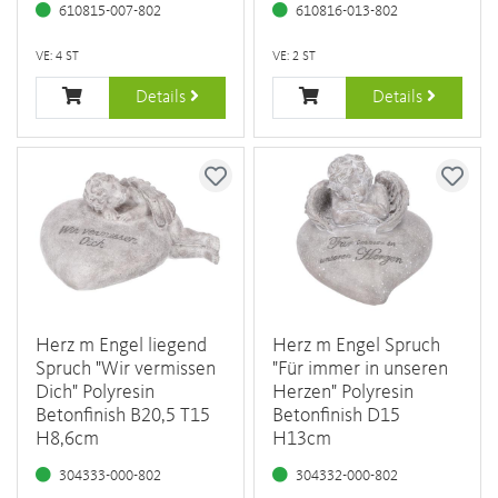
610815-007-802
610816-013-802
VE: 4 ST
VE: 2 ST
Details
Details
Herz m Engel liegend
Herz m Engel Spruch
Spruch "Wir vermissen
"Für immer in unseren
Dich" Polyresin
Herzen" Polyresin
Betonfinish B20,5 T15
Betonfinish D15
H8,6cm
H13cm
304333-000-802
304332-000-802