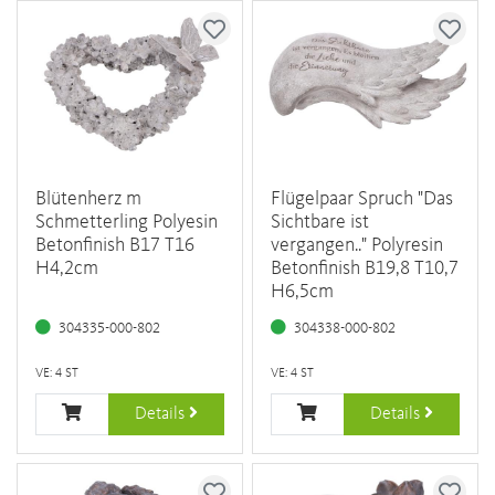
Blütenherz m
Flügelpaar Spruch "Das
Schmetterling Polyesin
Sichtbare ist
Betonfinish B17 T16
vergangen.." Polyresin
H4,2cm
Betonfinish B19,8 T10,7
H6,5cm
304335-000-802
304338-000-802
VE: 4 ST
VE: 4 ST
Details
Details