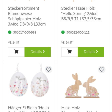
Steckersortiment
Stecker Hase Holz
Blumenwiese
"Hello Spring" 2Mod
Schöpfpapier Holz
B8/9,5 T1 L37,5/36cm
3Mod D8/9/8 L33cm
306017-000-998
306022-000-111
VE: 24 ST
VE: 24 ST
Details
Details
Hänger Ei Blech "Hello
Hase Holz