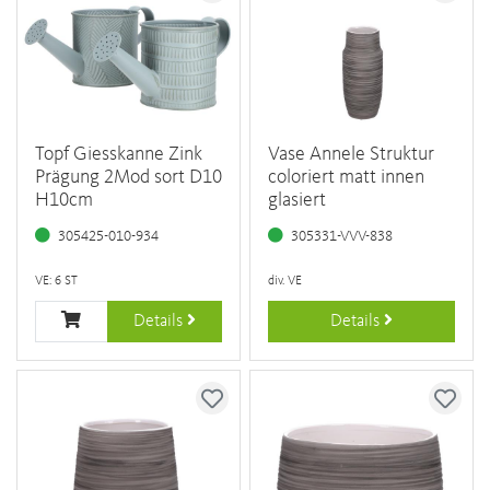
Topf Giesskanne Zink
Vase Annele Struktur
Prägung 2Mod sort D10
coloriert matt innen
H10cm
glasiert
305425-010-934
305331-VVV-838
VE: 6 ST
div. VE
Details
Details