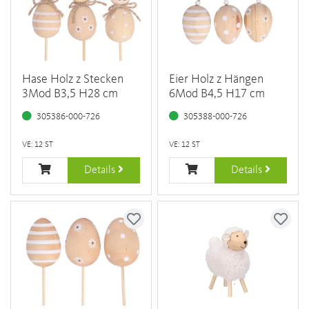
Hase Holz z Stecken
Eier Holz z Hängen
3Mod B3,5 H28 cm
6Mod B4,5 H17 cm
305386-000-726
305388-000-726
VE: 12 ST
VE: 12 ST
Details
Details