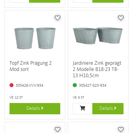
Topf Zink Prägung 2
Jardiniere Zink geprägt
Mod sort
2 Modelle B18-23 T8-
13 H10,5cm
305426-VVV-934
305427-023-934
VE: 12 ST
VE: 6 ST
Details
Details