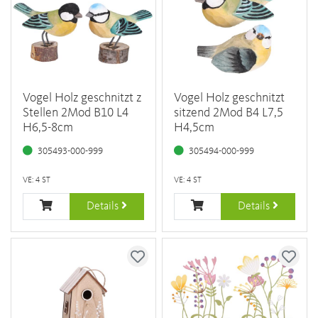
Vogel Holz geschnitzt z
Vogel Holz geschnitzt
Stellen 2Mod B10 L4
sitzend 2Mod B4 L7,5
H6,5-8cm
H4,5cm
305493-000-999
305494-000-999
VE: 4 ST
VE: 4 ST
Details
Details