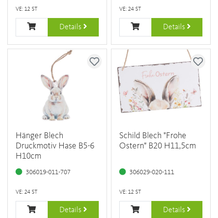
VE: 12 ST
VE: 24 ST
Details
Details
Hänger Blech
Schild Blech "Frohe
Druckmotiv Hase B5-6
Ostern" B20 H11,5cm
H10cm
306019-011-707
306029-020-111
VE: 24 ST
VE: 12 ST
Details
Details