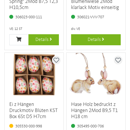
Spring" 2Mod B7,5 T2,3
Blumenwiese 2Mod
H10,5cm
klarlack Motiv einseitig
306023-000-111
306021-VVV-707
VE: 12 ST
div. VE
Details
Details
Ei z Hängen
Hase Holz bedruckt z
Druckmotiv Blüten KST
Hängen 2Mod B9,5 T1
Box 6St D5 H7cm
H18 cm
305530-000-998
305495-000-706