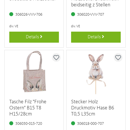
beidseitig z Stellen
306026-VVV-706
306020-VVV-707
div. VE
div. VE
Details
Details
Tasche Filz "Frohe
Stecker Holz
Ostern" B15 T8
Druckmotiv Hase B6
H15/28cm
T0,5 L35cm
306030-015-720
306018-000-707