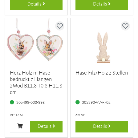
Details
Details
Herz Holz m Hase
Hase Filz/Holz z Stellen
bedruckt z Hängen
2Mod B11,8 T0,8 H11,8
cm
305499-000-998
305390-VVV-702
VE: 12 ST
div. VE
Details
Details