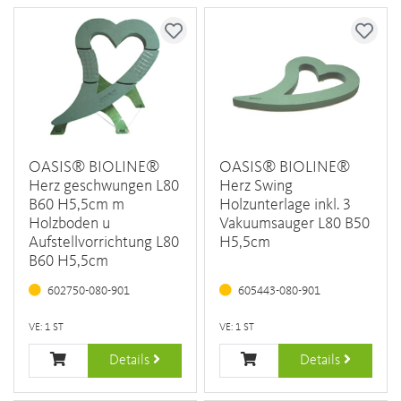
OASIS® BIOLINE®
OASIS® BIOLINE®
Herz geschwungen L80
Herz Swing
B60 H5,5cm m
Holzunterlage inkl. 3
Holzboden u
Vakuumsauger L80 B50
Aufstellvorrichtung L80
H5,5cm
B60 H5,5cm
602750-080-901
605443-080-901
VE: 1 ST
VE: 1 ST
Details
Details