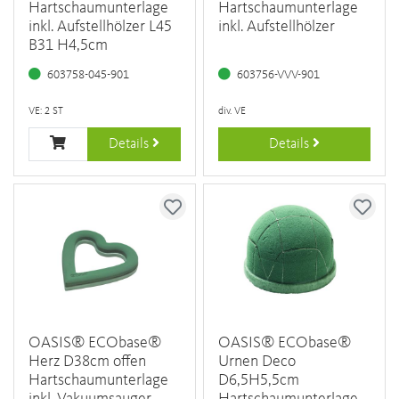
Hartschaumunterlage
Hartschaumunterlage
inkl. Aufstellhölzer L45
inkl. Aufstellhölzer
B31 H4,5cm
603758-045-901
603756-VVV-901
VE: 2 ST
div. VE
Details
Details
OASIS® ECObase®
OASIS® ECObase®
Herz D38cm offen
Urnen Deco
Hartschaumunterlage
D6,5H5,5cm
inkl. Vakuumsauger
Hartschaumunterlage