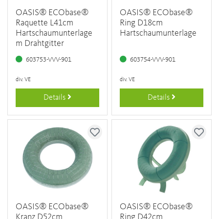
OASIS® ECObase®
OASIS® ECObase®
Raquette L41cm
Ring D18cm
Hartschaumunterlage
Hartschaumunterlage
m Drahtgitter
603753-VVV-901
603754-VVV-901
div. VE
div. VE
Details
Details
OASIS® ECObase®
OASIS® ECObase®
Kranz D52cm
Ring D42cm