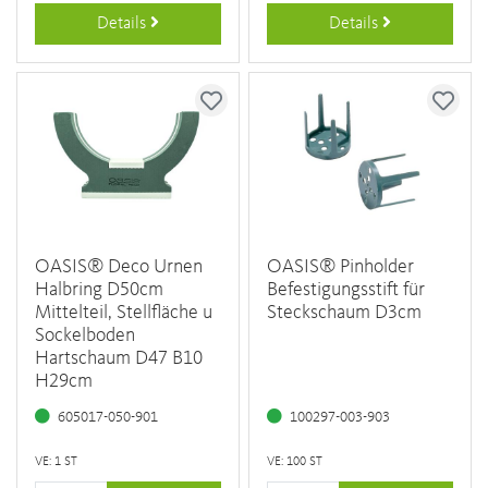
Details
Details
OASIS® Deco Urnen
OASIS® Pinholder
Halbring D50cm
Befestigungsstift für
Mittelteil, Stellfläche u
Steckschaum D3cm
Sockelboden
Hartschaum D47 B10
H29cm
605017-050-901
100297-003-903
VE: 1 ST
VE: 100 ST