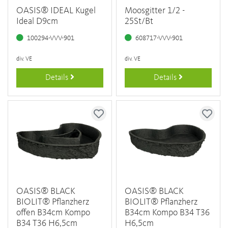
OASIS® IDEAL Kugel
Moosgitter 1/2 -
Ideal D9cm
25St/Bt
100294-VVV-901
608717-VVV-901
div. VE
div. VE
Details
Details
OASIS® BLACK
OASIS® BLACK
BIOLIT® Pflanzherz
BIOLIT® Pflanzherz
offen B34cm Kompo
B34cm Kompo B34 T36
B34 T36 H6,5cm
H6,5cm