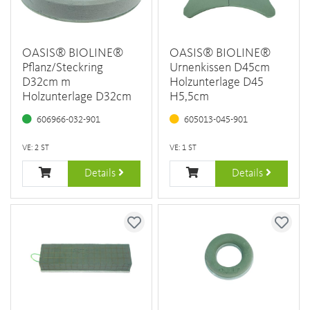
OASIS® BIOLINE®
OASIS® BIOLINE®
Pflanz/Steckring
Urnenkissen D45cm
D32cm m
Holzunterlage D45
Holzunterlage D32cm
H5,5cm
606966-032-901
605013-045-901
VE: 2 ST
VE: 1 ST
Details
Details