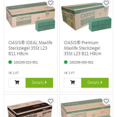
OASIS® IDEAL Maxlife
OASIS® Premium
Steckziegel 35St L23
Maxlife Steckziegel
B11 H8cm
35St L23 B11 H8cm
100290-023-901
100299-000-901
VE: 1 KT
VE: 1 KT
Details
Details