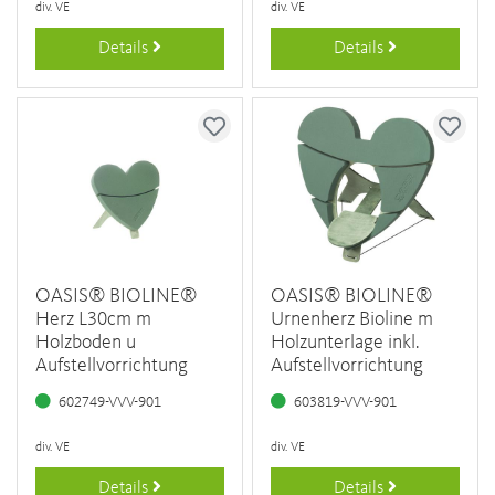
div. VE
div. VE
Details
Details
OASIS® BIOLINE®
OASIS® BIOLINE®
Herz L30cm m
Urnenherz Bioline m
Holzboden u
Holzunterlage inkl.
Aufstellvorrichtung
Aufstellvorrichtung
602749-VVV-901
603819-VVV-901
div. VE
div. VE
Details
Details