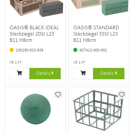
OASIS® BLACK IDEAL
OASIS® STANDARD
Steckziegel 20St L23
Steckziegel 35St L23
B11 H8cm
B11 H8cm
100290-023-838
607412-000-901
VE: 1 KT
VE: 1 KT
Details
Details