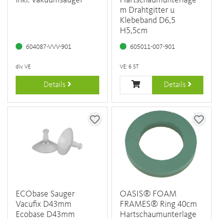
m Drahtgitter u
Klebeband D6,5
H5,5cm
604087-VVV-901
605011-007-901
div. VE
VE: 6 ST
Details
Details
ECObase Sauger
OASIS® FOAM
Vacufix D43mm
FRAMES® Ring 40cm
Ecobase D43mm
Hartschaumunterlage