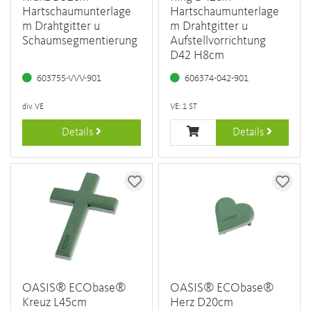
Hartschaumunterlage
Hartschaumunterlage
m Drahtgitter u
m Drahtgitter u
Schaumsegmentierung
Aufstellvorrichtung
D42 H8cm
603755-VVV-901
606374-042-901
div. VE
VE: 1 ST
Details
Details
OASIS® ECObase®
OASIS® ECObase®
Kreuz L45cm
Herz D20cm