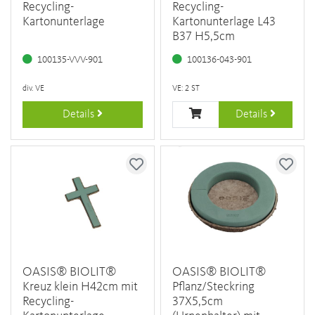
Recycling-
Recycling-
Kartonunterlage
Kartonunterlage L43
B37 H5,5cm
100135-VVV-901
100136-043-901
div. VE
VE: 2 ST
Details
Details
OASIS® BIOLIT®
OASIS® BIOLIT®
Kreuz klein H42cm mit
Pflanz/Steckring
Recycling-
37X5,5cm