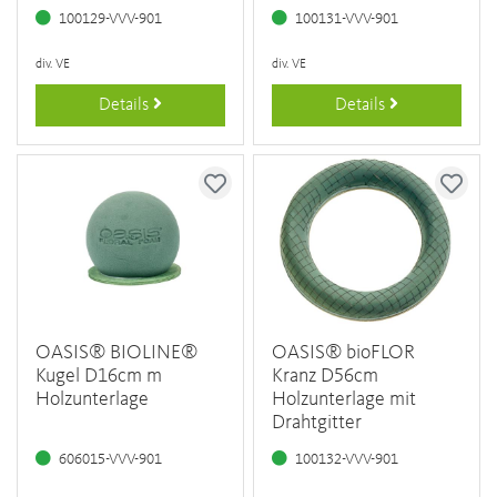
100129-VVV-901
100131-VVV-901
div. VE
div. VE
Details
Details
OASIS® BIOLINE®
OASIS® bioFLOR
Kugel D16cm m
Kranz D56cm
Holzunterlage
Holzunterlage mit
Drahtgitter
606015-VVV-901
100132-VVV-901