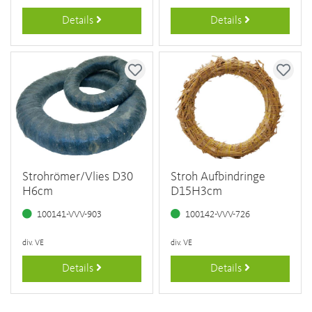
Details
Details
Strohrömer/Vlies D30
Stroh Aufbindringe
H6cm
D15H3cm
100141-VVV-903
100142-VVV-726
div. VE
div. VE
Details
Details