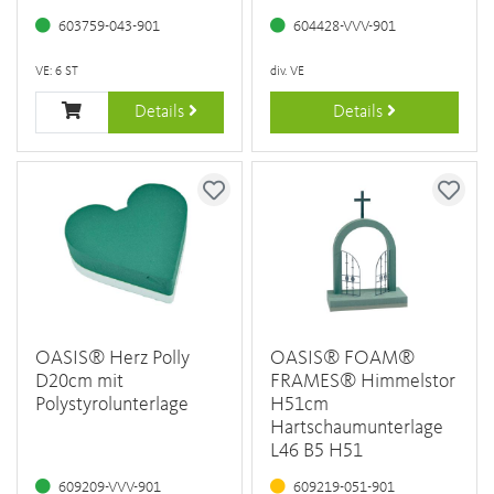
603759-043-901
604428-VVV-901
VE: 6 ST
div. VE
Details
Details
OASIS® Herz Polly
OASIS® FOAM®
D20cm mit
FRAMES® Himmelstor
Polystyrolunterlage
H51cm
Hartschaumunterlage
L46 B5 H51
609209-VVV-901
609219-051-901