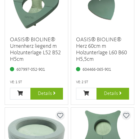
OASIS® BIOLINE®
OASIS® BIOLINE®
Urnenherz liegend m
Herz 60cm m
Holzunterlage L52 B52
Holzunterlage L60 B60
H5cm
H5,5cm
607997-052-901
604466-065-901
VE: 1 ST
VE: 2 ST
Details
Details