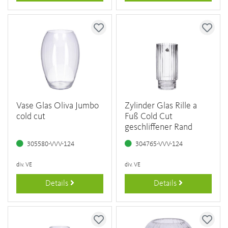
Vase Glas Oliva Jumbo
Zylinder Glas Rille a
cold cut
Fuß Cold Cut
geschliffener Rand
305580-VVV-124
304765-VVV-124
div. VE
div. VE
Details
Details