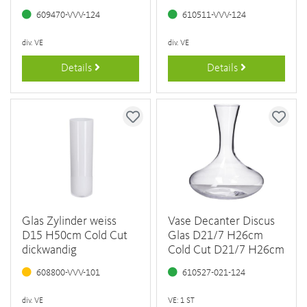
609470-VVV-124
610511-VVV-124
div. VE
div. VE
Details
Details
Glas Zylinder weiss
Vase Decanter Discus
D15 H50cm Cold Cut
Glas D21/7 H26cm
dickwandig
Cold Cut D21/7 H26cm
608800-VVV-101
610527-021-124
div. VE
VE: 1 ST