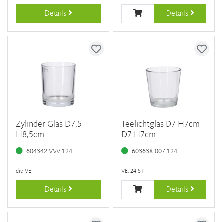
Details
Details
Zylinder Glas D7,5
Teelichtglas D7 H7cm
H8,5cm
D7 H7cm
604342-VVV-124
603638-007-124
div. VE
VE: 24 ST
Details
Details