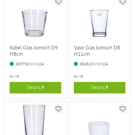
Kübel Glas konisch D9
Vase Glas konisch D8
H8cm
H11cm
603730-VVV-124
604513-VVV-124
div. VE
div. VE
Details
Details