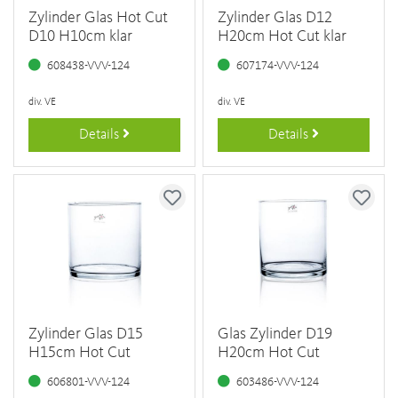
Zylinder Glas Hot Cut
Zylinder Glas D12
D10 H10cm klar
H20cm Hot Cut klar
608438-VVV-124
607174-VVV-124
div. VE
div. VE
Details
Details
Zylinder Glas D15
Glas Zylinder D19
H15cm Hot Cut
H20cm Hot Cut
606801-VVV-124
603486-VVV-124