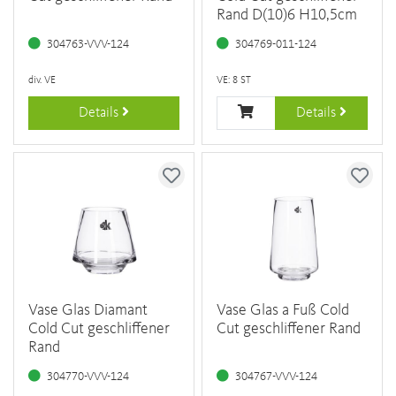
Rand D(10)6 H10,5cm
304763-VVV-124
304769-011-124
div. VE
VE: 8 ST
Details
Details
Vase Glas Diamant
Vase Glas a Fuß Cold
Cold Cut geschliffener
Cut geschliffener Rand
Rand
304770-VVV-124
304767-VVV-124