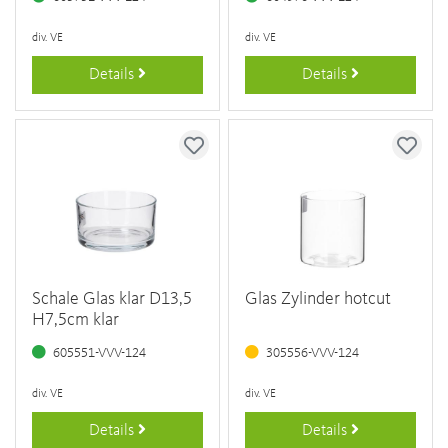
div. VE
div. VE
Details
Details
Schale Glas klar D13,5
Glas Zylinder hotcut
H7,5cm klar
605551-VVV-124
305556-VVV-124
div. VE
div. VE
Details
Details