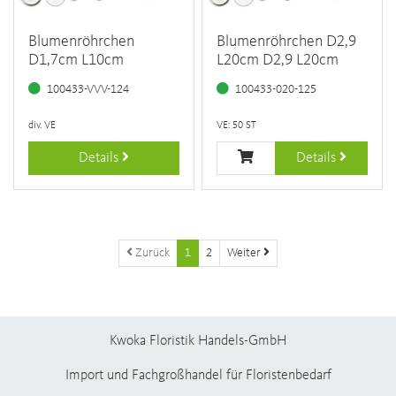
Blumenröhrchen
Blumenröhrchen D2,9
D1,7cm L10cm
L20cm D2,9 L20cm
100433-VVV-124
100433-020-125
div. VE
VE: 50 ST
Details
Details
Zurück
1
2
Weiter
Kwoka Floristik Handels-GmbH
Import und Fachgroßhandel für Floristenbedarf