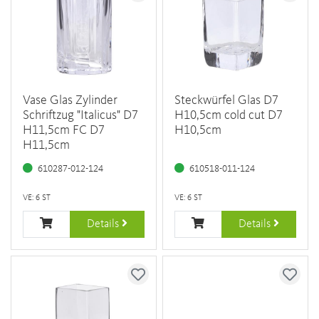
Vase Glas Zylinder
Steckwürfel Glas D7
Schriftzug "Italicus" D7
H10,5cm cold cut D7
H11,5cm FC D7
H10,5cm
H11,5cm
610287-012-124
610518-011-124
VE: 6 ST
VE: 6 ST
Details
Details