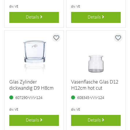
div. VE
div. VE
Details
Details
Glas Zylinder
Vasenflasche Glas D12
dickwandig D9 H8cm
H12cm hot cut
607290-VVV-124
608345-VVV-124
div. VE
div. VE
Details
Details