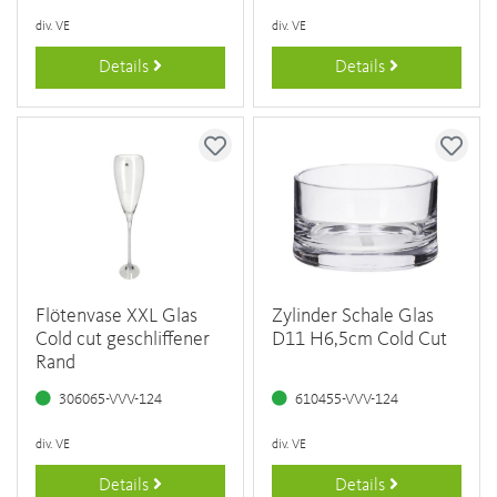
div. VE
div. VE
Details
Details
Flötenvase XXL Glas
Zylinder Schale Glas
Cold cut geschliffener
D11 H6,5cm Cold Cut
Rand
306065-VVV-124
610455-VVV-124
div. VE
div. VE
Details
Details