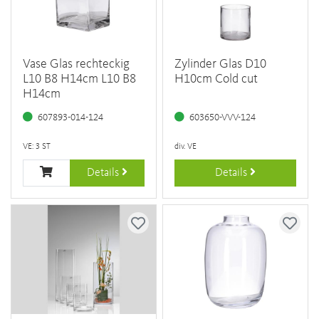
Vase Glas rechteckig
Zylinder Glas D10
L10 B8 H14cm L10 B8
H10cm Cold cut
H14cm
607893-014-124
603650-VVV-124
VE: 3 ST
div. VE
Details
Details