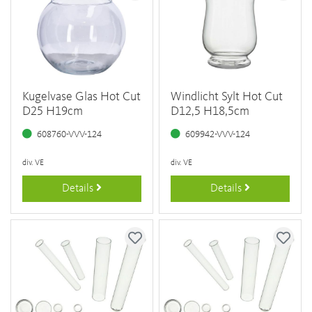
Kugelvase Glas Hot Cut
Windlicht Sylt Hot Cut
D25 H19cm
D12,5 H18,5cm
608760-VVV-124
609942-VVV-124
div. VE
div. VE
Details
Details