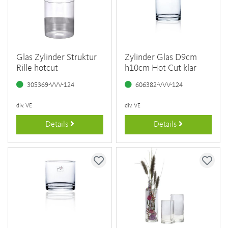
Glas Zylinder Struktur
Zylinder Glas D9cm
Rille hotcut
h10cm Hot Cut klar
305369-VVV-124
606382-VVV-124
div. VE
div. VE
Details
Details