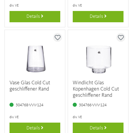
div. VE
div. VE
Details
Details
Vase Glas Cold Cut
Windlicht Glas
geschliffener Rand
Kopenhagen Cold Cut
geschliffener Rand
304768-VVV-124
304766-VVV-124
div. VE
div. VE
Details
Details