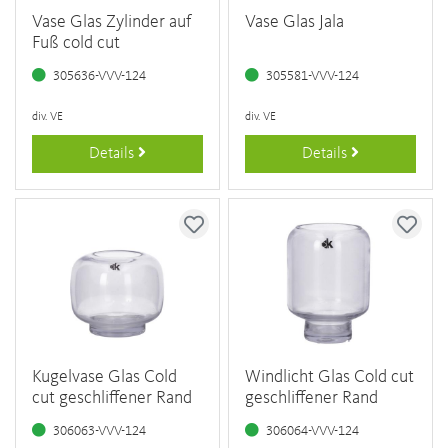
Vase Glas Zylinder auf
Vase Glas Jala
Fuß cold cut
305636-VVV-124
305581-VVV-124
div. VE
div. VE
Details
Details
Kugelvase Glas Cold
Windlicht Glas Cold cut
cut geschliffener Rand
geschliffener Rand
306063-VVV-124
306064-VVV-124