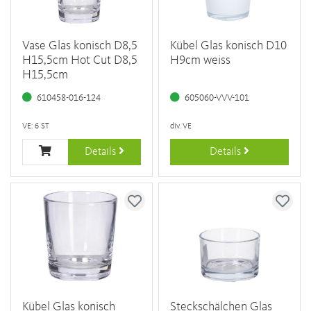
Vase Glas konisch D8,5
Kübel Glas konisch D10
H15,5cm Hot Cut D8,5
H9cm weiss
H15,5cm
610458-016-124
605060-VVV-101
VE: 6 ST
div. VE
Details
Details
Kübel Glas konisch
Steckschälchen Glas