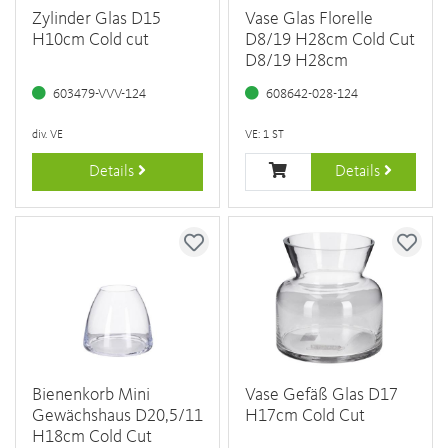
Zylinder Glas D15
Vase Glas Florelle
H10cm Cold cut
D8/19 H28cm Cold Cut
D8/19 H28cm
603479-VVV-124
608642-028-124
div. VE
VE: 1 ST
Details
Details
Bienenkorb Mini
Vase Gefäß Glas D17
Gewächshaus D20,5/11
H17cm Cold Cut
H18cm Cold Cut