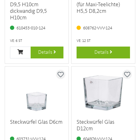
D9,5 H10cm
(für Maxi-Teelichte)
dickwandig D9,5
H5,5 D8,2cm
H10cm
610453-010-124
608762-VVV-124
VE: 6 ST
VE: 12 ST
Details
Details
Steckwürfel Glas D6cm
Steckwürfel Glas
D12cm
603731-VVV-124
604976-VVV-124