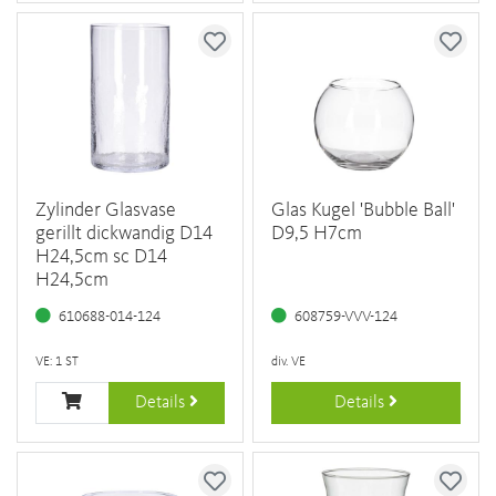
Zylinder Glasvase
Glas Kugel 'Bubble Ball'
gerillt dickwandig D14
D9,5 H7cm
H24,5cm sc D14
H24,5cm
610688-014-124
608759-VVV-124
VE: 1 ST
div. VE
Details
Details