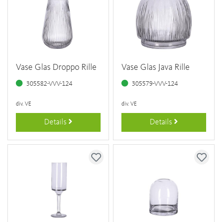
Vase Glas Droppo Rille
Vase Glas Java Rille
305582-VVV-124
305579-VVV-124
div. VE
div. VE
Details
Details