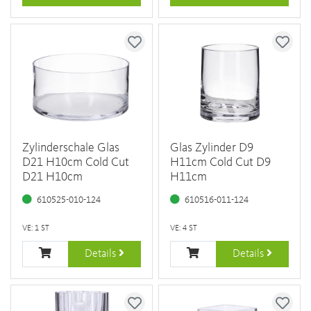
Zylinderschale Glas
Glas Zylinder D9
D21 H10cm Cold Cut
H11cm Cold Cut D9
D21 H10cm
H11cm
610525-010-124
610516-011-124
VE: 1 ST
VE: 4 ST
Details
Details