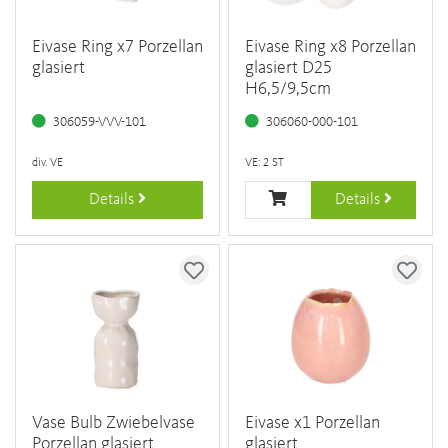
Eivase Ring x7 Porzellan
Eivase Ring x8 Porzellan
glasiert
glasiert D25
H6,5/9,5cm
306059-VVV-101
306060-000-101
div. VE
VE: 2 ST
Details
Details
Vase Bulb Zwiebelvase
Eivase x1 Porzellan
Porzellan glasiert
glasiert