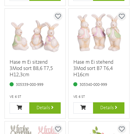
Hase m Ei sitzend
Hase m Ei stehend
3Mod sort B8,6 T7,5
3Mod sort B7 T6,4
H12,3cm
H16cm
305339-000-999
305340-000-999
VE: 6 ST
VE: 6 ST
Details
Details