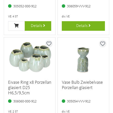
305052-000-912
306059-VVV-912
VE: 4 ST
div. VE
Details
Details
Eivase Ring x8 Porzellan
Vase Bulb Zwiebelvase
glasiert D25
Porzellan glasiert
H6,5/9,5cm
306060-000-912
305054-VVV-912
VE: 2 ST
div. VE