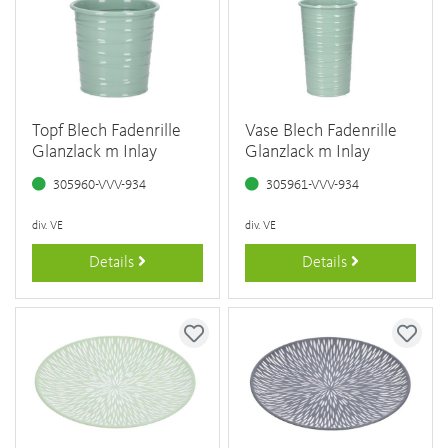
Topf Blech Fadenrille
Vase Blech Fadenrille
Glanzlack m Inlay
Glanzlack m Inlay
305960-VVV-934
305961-VVV-934
div. VE
div. VE
Details
Details