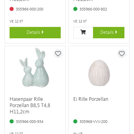
305966-000-200
305966-000-802
VE: 12 ST
VE: 12 ST
Details
Details
Hasenpaar Rille
Ei Rille Porzellan
Porzellan B8,5 T4,8
H11,2cm
305966-000-934
305968-VVV-200
VE: 12 ST
div. VE