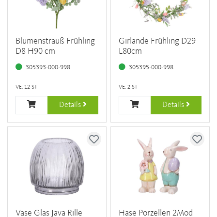
Blumenstrauß Frühling
Girlande Frühling D29
D8 H90 cm
L80cm
305393-000-998
305395-000-998
VE: 12 ST
VE: 2 ST
Details
Details
Vase Glas Java Rille
Hase Porzellen 2Mod