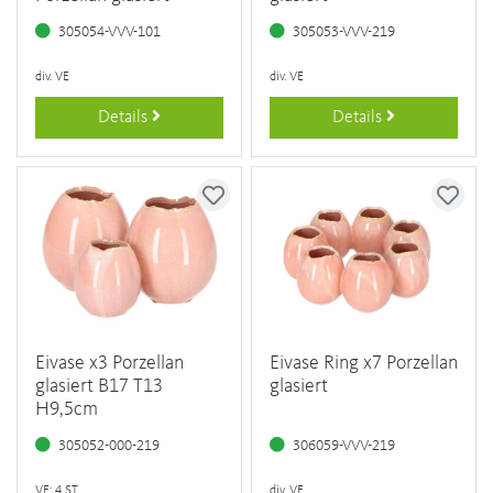
305054-VVV-101
305053-VVV-219
div. VE
div. VE
Details
Details
Eivase x3 Porzellan
Eivase Ring x7 Porzellan
glasiert B17 T13
glasiert
H9,5cm
305052-000-219
306059-VVV-219
VE: 4 ST
div. VE