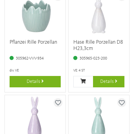
Pflanzei Rille Porzellan
Hase Rille Porzellan D8
H23,3cm
305962-VVV-934
305965-023-200
div. VE
VE: 4 ST
Details
Details