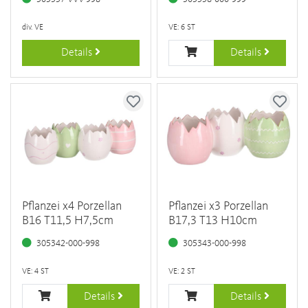
div. VE
VE: 6 ST
Details
Details
Pflanzei x4 Porzellan
Pflanzei x3 Porzellan
B16 T11,5 H7,5cm
B17,3 T13 H10cm
305342-000-998
305343-000-998
VE: 4 ST
VE: 2 ST
Details
Details