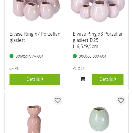
Eivase Ring x7 Porzellan
Eivase Ring x8 Porzellan
glasiert
glasiert D25
H6,5/9,5cm
306059-VVV-604
306060-000-604
div. VE
VE: 2 ST
Details
Details