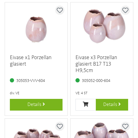
Eivase x1 Porzellan
Eivase x3 Porzellan
glasiert
glasiert B17 T13
H9,5cm
305053-VVV-604
305052-000-604
div. VE
VE: 4 ST
Details
Details