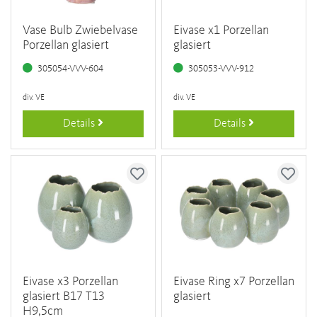
Vase Bulb Zwiebelvase
Eivase x1 Porzellan
Porzellan glasiert
glasiert
305054-VVV-604
305053-VVV-912
div. VE
div. VE
Details
Details
Eivase x3 Porzellan
Eivase Ring x7 Porzellan
glasiert B17 T13
glasiert
H9,5cm