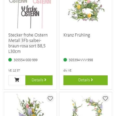
Stecker frohe Ostern
Kranz Frühling
Metall 3Fb salbei-
braun-rosa sort B8,5
L30cm
305554-000-999
305394-VVV-998
VE: 12 ST
div. VE
Details
Details