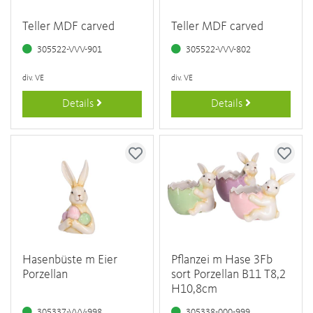
Teller MDF carved
Teller MDF carved
305522-VVV-901
305522-VVV-802
div. VE
div. VE
Details
Details
Hasenbüste m Eier
Pflanzei m Hase 3Fb
Porzellan
sort Porzellan B11 T8,2
H10,8cm
305337-VVV-998
305338-000-999