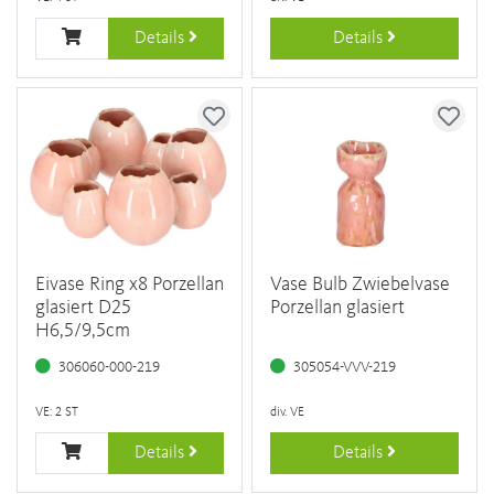
Details
Details
Eivase Ring x8 Porzellan
Vase Bulb Zwiebelvase
glasiert D25
Porzellan glasiert
H6,5/9,5cm
306060-000-219
305054-VVV-219
VE: 2 ST
div. VE
Details
Details