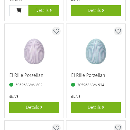
Details
Details
Ei Rille Porzellan
Ei Rille Porzellan
305968-VVV-802
305968-VVV-934
div. VE
div. VE
Details
Details