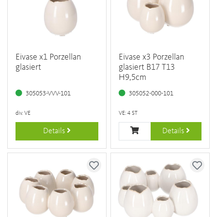
Eivase x1 Porzellan
Eivase x3 Porzellan
glasiert
glasiert B17 T13
H9,5cm
305053-VVV-101
305052-000-101
div. VE
VE: 4 ST
Details
Details