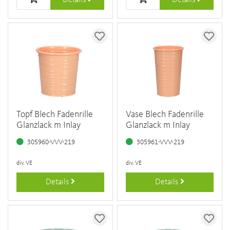
Details
Details
Topf Blech Fadenrille
Vase Blech Fadenrille
Glanzlack m Inlay
Glanzlack m Inlay
305960-VVV-219
305961-VVV-219
div. VE
div. VE
Details
Details