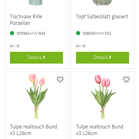
Tischvase Rille
Topf Salbeiblatt glasiert
Porzellan
305964-VVV-934
306056-VVV-501
div. VE
div. VE
Details
Details
Tulpe realtouch Bund
Tulpe realtouch Bund
x3 L26cm
x3 L26cm