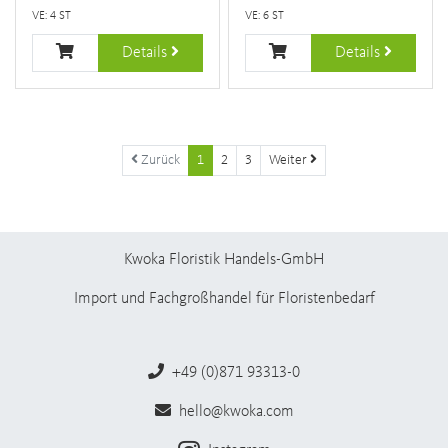
VE: 4 ST
VE: 6 ST
Details
Details
Zurück
1
2
3
Weiter
Kwoka Floristik Handels-GmbH
Import und Fachgroßhandel für Floristenbedarf
+49 (0)871 93313-0
hello@kwoka.com