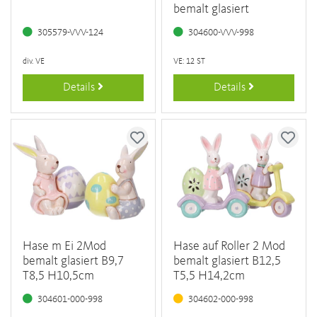
bemalt glasiert
305579-VVV-124
304600-VVV-998
div. VE
VE: 12 ST
Details
Details
Hase m Ei 2Mod
Hase auf Roller 2 Mod
bemalt glasiert B9,7
bemalt glasiert B12,5
T8,5 H10,5cm
T5,5 H14,2cm
304601-000-998
304602-000-998