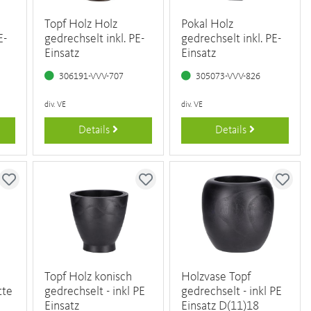
Topf Holz Holz
Pokal Holz
E-
gedrechselt inkl. PE-
gedrechselt inkl. PE-
Einsatz
Einsatz
306191-VVV-707
305073-VVV-826
div. VE
div. VE
Details
Details
Topf Holz konisch
Holzvase Topf
tte
gedrechselt - inkl PE
gedrechselt - inkl PE
Einsatz
Einsatz D(11)18