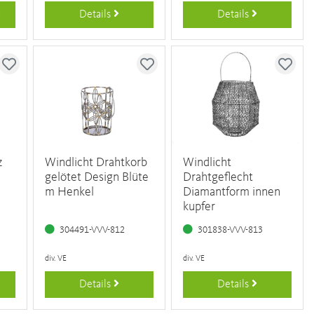
Details
Details
z
Windlicht Drahtkorb
Windlicht
gelötet Design Blüte
Drahtgeflecht
m Henkel
Diamantform innen
kupfer
304491-VVV-812
301838-VVV-813
div. VE
div. VE
Details
Details