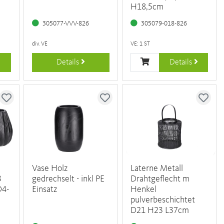
H18,5cm
305077-VVV-826
305079-018-826
div. VE
VE: 1 ST
Details
Details
Vase Holz
Laterne Metall
3
gedrechselt - inkl PE
Drahtgeflecht m
D4-
Einsatz
Henkel
pulverbeschichtet
D21 H23 L37cm