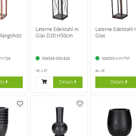
Laterne Edelstahl m
Laterne Edelstahl
Mangoholz
Glas D20 H50cm
Glas
VV-726
304556-050-826
304555-VVV-737
VE: 1 ST
div. VE
ils
Details
Details