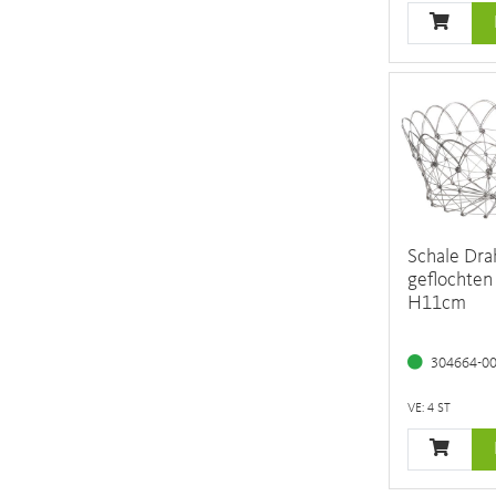
Schale Drah
geflochten
H11cm
304664-0
VE: 4 ST