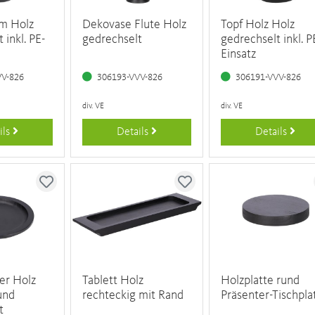
m Holz
Dekovase Flute Holz
Topf Holz Holz
 inkl. PE-
gedrechselt
gedrechselt inkl. P
Einsatz
VV-826
306193-VVV-826
306191-VVV-826
div. VE
div. VE
ils
Details
Details
ler Holz
Tablett Holz
Holzplatte rund
und
rechteckig mit Rand
Präsenter-Tischpla
t