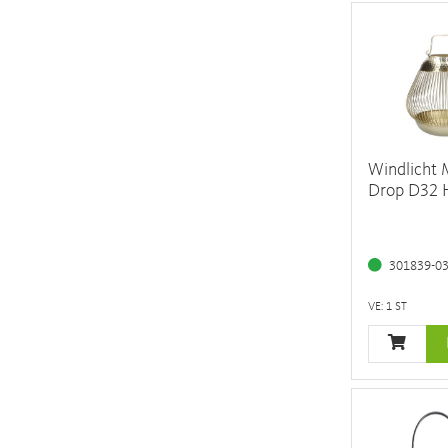
Windlicht 
Drop D32
301839-0
VE: 1 ST