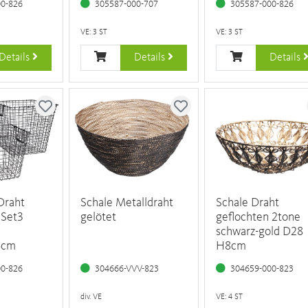
00-826
305587-000-707
305587-000-826
VE: 3 ST
VE: 3 ST
Details
Details
Details
Draht
Schale Metalldraht
Schale Draht
 Set3
gelötet
geflochten 2tone
schwarz-gold D28
6cm
H8cm
00-826
304666-VVV-823
304659-000-823
div. VE
VE: 4 ST