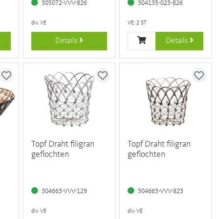
305072-VVV-826
304135-023-826
div. VE
VE: 2 ST
Details
Details
Topf Draht filigran
Topf Draht filigran
geflochten
geflochten
304663-VVV-129
304663-VVV-823
div. VE
div. VE