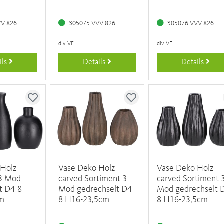
VV-826
305075-VVV-826
305076-VVV-826
div. VE
div. VE
ils
Details
Details
 Holz
Vase Deko Holz
Vase Deko Holz
 3 Mod
carved Sortiment 3
carved Sortiment 
t D4-8
Mod gedrechselt D4-
Mod gedrechselt 
cm
8 H16-23,5cm
8 H16-23,5cm