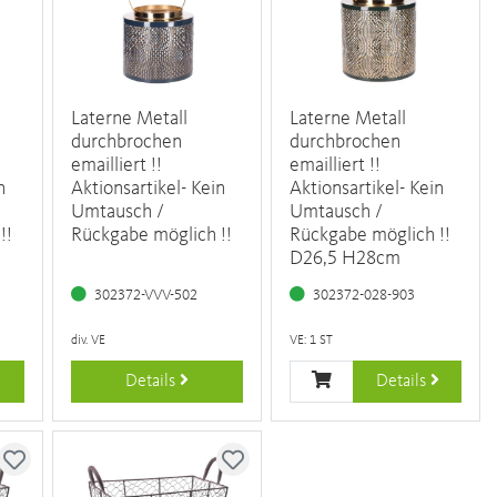
Laterne Metall
Laterne Metall
durchbrochen
durchbrochen
emailliert !!
emailliert !!
n
Aktionsartikel- Kein
Aktionsartikel- Kein
Umtausch /
Umtausch /
!!
Rückgabe möglich !!
Rückgabe möglich !!
D26,5 H28cm
302372-VVV-502
302372-028-903
div. VE
VE: 1 ST
Details
Details