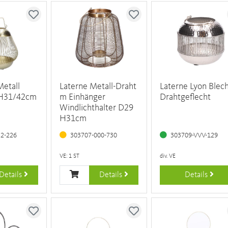
Metall
Laterne Metall-Draht
Laterne Lyon Blech
 H31/42cm
m Einhänger
Drahtgeflecht
Windlichthalter D29
H31cm
32-226
303707-000-730
303709-VVV-129
VE: 1 ST
div. VE
Details
Details
Details