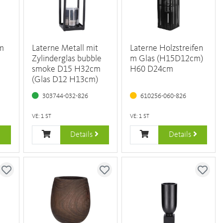
 m
Laterne Metall mit
Laterne Holzstreifen
Zylinderglas bubble
m Glas (H15D12cm)
smoke D15 H32cm
H60 D24cm
(Glas D12 H13cm)
303744-032-826
610256-060-826
VE: 1 ST
VE: 1 ST
Details
Details