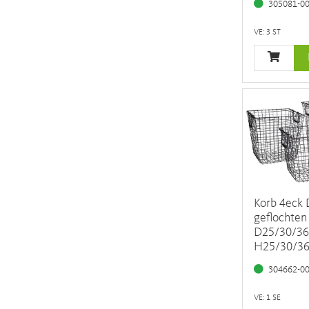
305081-0
VE: 3 ST
Korb 4eck 
geflochten
D25/30/36
H25/30/3
304662-0
VE: 1 SE