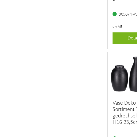
305074-V
div. VE
Deta
Vase Deko
Sortiment
gedrechsel
H16-23,5