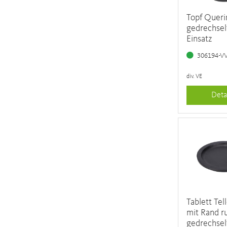
Topf Queri
gedrechselt
Einsatz
306194-V
div. VE
Deta
Tablett Tel
mit Rand r
gedrechsel