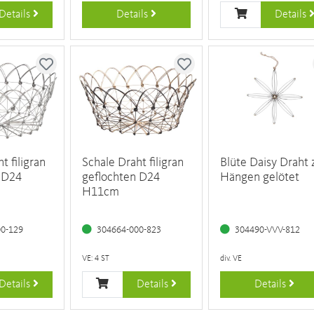
Details
Details
Details
t filigran
Schale Draht filigran
Blüte Daisy Draht 
 D24
geflochten D24
Hängen gelötet
H11cm
00-129
304664-000-823
304490-VVV-812
VE: 4 ST
div. VE
Details
Details
Details