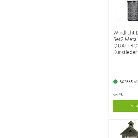
Windlicht 
Set2 Metal
QUATTRO 
Kunstleder
302665-V
div. VE
Deta