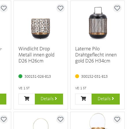
-
Windlicht Drop
Laterne Pilo
Metall innen gold
Drahtgeflecht innen
D26 H26cm
gold D26 H34cm
300151-026-813
300152-031-813
VE: 1 ST
VE: 1 ST
Details
Details