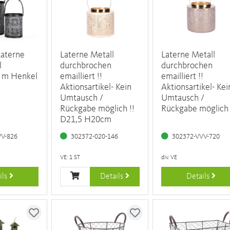
Laterne
Laterne Metall
Laterne Metall
l
durchbrochen
durchbrochen
m Henkel
emailliert !!
emailliert !!
Aktionsartikel- Kein
Aktionsartikel- Kei
Umtausch /
Umtausch /
Rückgabe möglich !!
Rückgabe möglich 
D21,5 H20cm
VV-826
302372-020-146
302372-VVV-720
VE: 1 ST
div. VE
ils
Details
Details