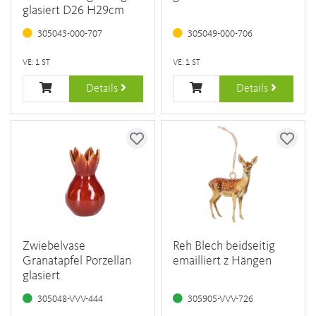
glasiert D26 H29cm
305043-000-707
305049-000-706
VE: 1 ST
VE: 1 ST
Details
Details
Zwiebelvase
Reh Blech beidseitig
Granatapfel Porzellan
emailliert z Hängen
glasiert
305048-VVV-444
305905-VVV-726