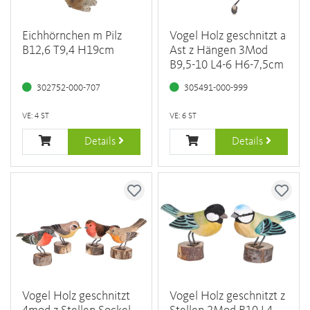
Eichhörnchen m Pilz
Vogel Holz geschnitzt a
B12,6 T9,4 H19cm
Ast z Hängen 3Mod
B9,5-10 L4-6 H6-7,5cm
302752-000-707
305491-000-999
VE: 4 ST
VE: 6 ST
Details
Details
Vogel Holz geschnitzt
Vogel Holz geschnitzt z