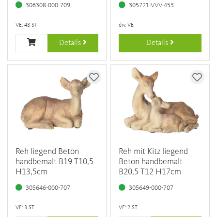
306308-000-709
305721-VVV-453
VE: 48 ST
div. VE
Details
Details
Reh liegend Beton
Reh mit Kitz liegend
handbemalt B19 T10,5
Beton handbemalt
H13,5cm
B20,5 T12 H17cm
305646-000-707
305649-000-707
VE: 3 ST
VE: 2 ST