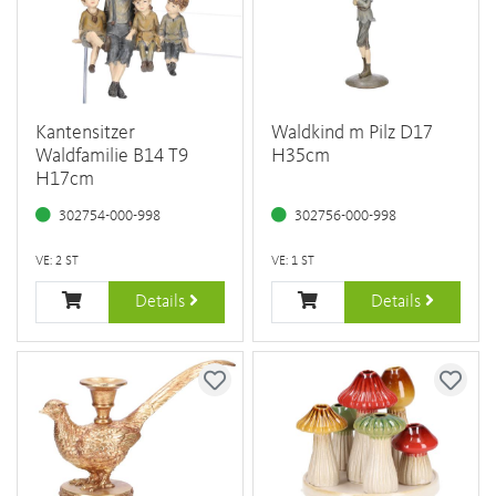
Kantensitzer
Waldkind m Pilz D17
Waldfamilie B14 T9
H35cm
H17cm
302754-000-998
302756-000-998
VE: 2 ST
VE: 1 ST
Details
Details