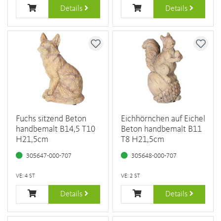
Details
Details
Fuchs sitzend Beton
Eichhörnchen auf Eichel
handbemalt B14,5 T10
Beton handbemalt B11
H21,5cm
T8 H21,5cm
305647-000-707
305648-000-707
VE: 4 ST
VE: 2 ST
Details
Details