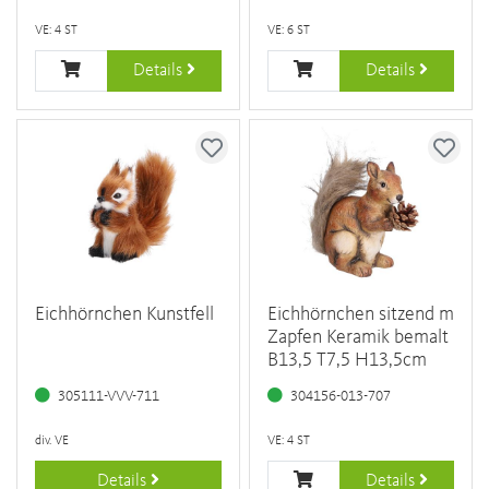
VE: 4 ST
VE: 6 ST
Details
Details
Eichhörnchen Kunstfell
Eichhörnchen sitzend m
Zapfen Keramik bemalt
B13,5 T7,5 H13,5cm
305111-VVV-711
304156-013-707
div. VE
VE: 4 ST
Details
Details