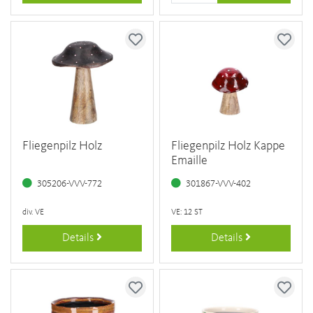
Fliegenpilz Holz
Fliegenpilz Holz Kappe
Emaille
305206-VVV-772
301867-VVV-402
div. VE
VE: 12 ST
Details
Details