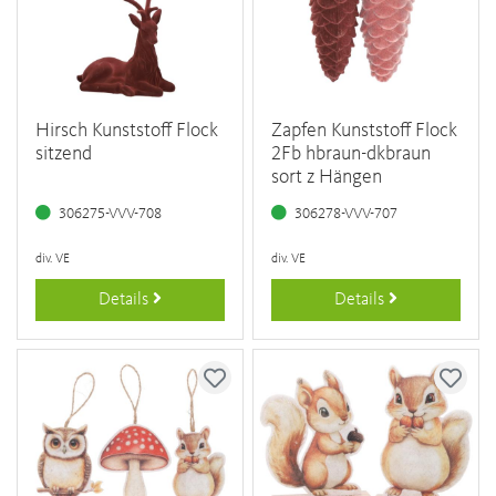
Hirsch Kunststoff Flock
Zapfen Kunststoff Flock
sitzend
2Fb hbraun-dkbraun
sort z Hängen
306275-VVV-708
306278-VVV-707
div. VE
div. VE
Details
Details