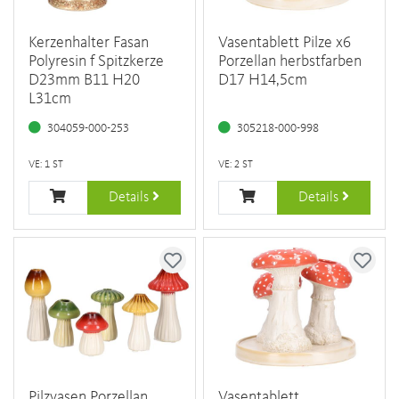
Kerzenhalter Fasan
Vasentablett Pilze x6
Polyresin f Spitzkerze
Porzellan herbstfarben
D23mm B11 H20
D17 H14,5cm
L31cm
304059-000-253
305218-000-998
VE: 1 ST
VE: 2 ST
Details
Details
Pilzvasen Porzellan
Vasentablett