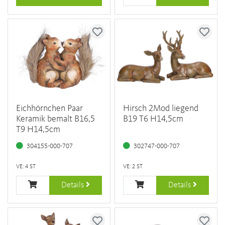
Eichhörnchen Paar
Hirsch 2Mod liegend
Keramik bemalt B16,5
B19 T6 H14,5cm
T9 H14,5cm
304155-000-707
302747-000-707
VE: 4 ST
VE: 2 ST
Details
Details