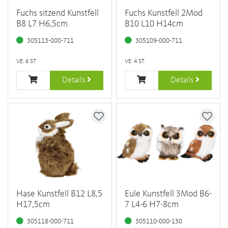
Fuchs sitzend Kunstfell
Fuchs Kunstfell 2Mod
B8 L7 H6,5cm
B10 L10 H14cm
305113-000-711
305109-000-711
VE: 6 ST
VE: 4 ST
Details
Details
Hase Kunstfell B12 L8,5
Eule Kunstfell 3Mod B6-
H17,5cm
7 L4-6 H7-8cm
305118-000-711
305110-000-130