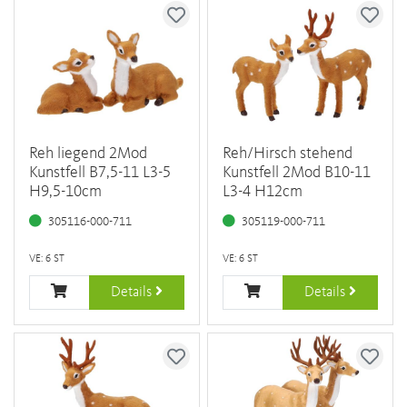
Reh liegend 2Mod
Reh/Hirsch stehend
Kunstfell B7,5-11 L3-5
Kunstfell 2Mod B10-11
H9,5-10cm
L3-4 H12cm
305116-000-711
305119-000-711
VE: 6 ST
VE: 6 ST
Details
Details