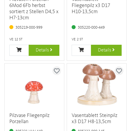
6Mod 6Fb herbst
Fliegenpilz x3 D17
sortiert z Stellen D4,5 x
H10-13,5cm
H7-13cm
305219-000-999
305220-000-449
VE: 12 ST
VE: 2 ST
Details
Details
Pilzvase Fliegenpilz
Vasentablett Steinpilz
Porzellan
x3 D17 H8-13,5cm