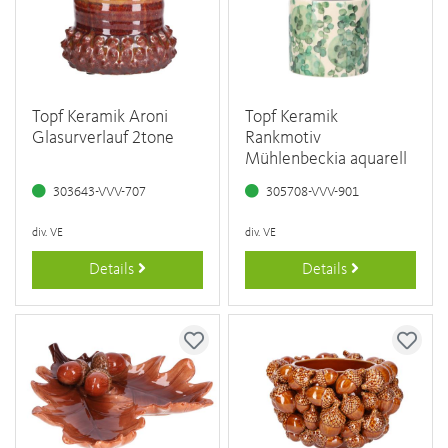
Topf Keramik Aroni
Topf Keramik
Glasurverlauf 2tone
Rankmotiv
Mühlenbeckia aquarell
303643-VVV-707
305708-VVV-901
div. VE
div. VE
Details
Details