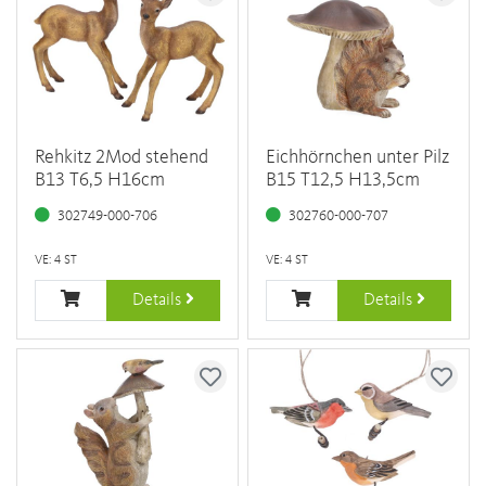
Rehkitz 2Mod stehend
Eichhörnchen unter Pilz
B13 T6,5 H16cm
B15 T12,5 H13,5cm
302749-000-706
302760-000-707
VE: 4 ST
VE: 4 ST
Details
Details