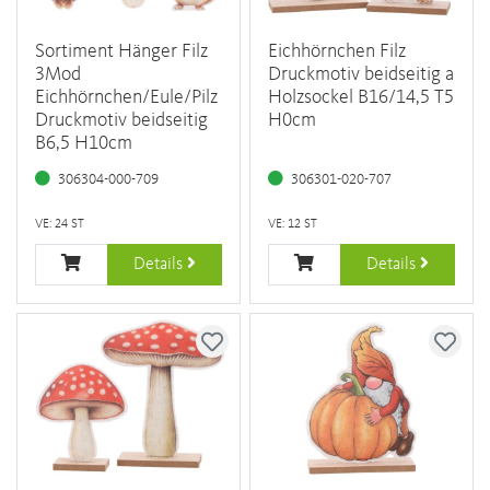
Sortiment Hänger Filz
Eichhörnchen Filz
3Mod
Druckmotiv beidseitig a
Eichhörnchen/Eule/Pilz
Holzsockel B16/14,5 T5
Druckmotiv beidseitig
H0cm
B6,5 H10cm
306304-000-709
306301-020-707
VE: 24 ST
VE: 12 ST
Details
Details