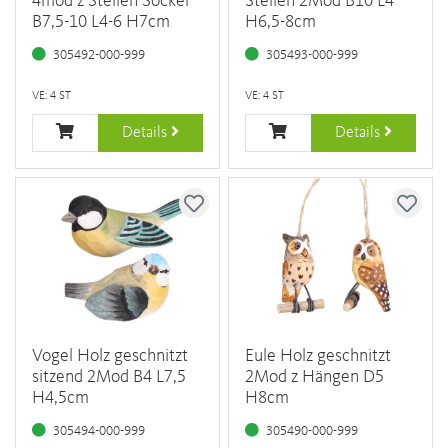
4mod z Stellen Sockel
Stellen 2Mod B10 L4
B7,5-10 L4-6 H7cm
H6,5-8cm
305492-000-999
305493-000-999
VE: 4 ST
VE: 4 ST
Details
Details
Vogel Holz geschnitzt
Eule Holz geschnitzt
sitzend 2Mod B4 L7,5
2Mod z Hängen D5
H4,5cm
H8cm
305494-000-999
305490-000-999