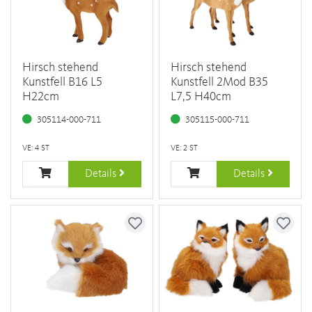
Hirsch stehend
Hirsch stehend
Kunstfell B16 L5
Kunstfell 2Mod B35
H22cm
L7,5 H40cm
305114-000-711
305115-000-711
VE: 4 ST
VE: 2 ST
Details
Details