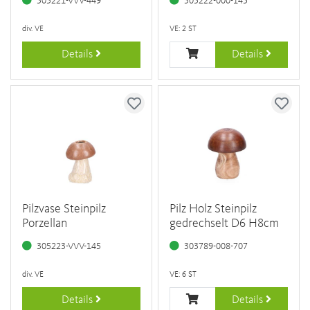
305221-VVV-449
305222-000-145
div. VE
VE: 2 ST
Details
Details
Pilzvase Steinpilz
Pilz Holz Steinpilz
Porzellan
gedrechselt D6 H8cm
305223-VVV-145
303789-008-707
div. VE
VE: 6 ST
Details
Details