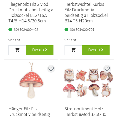
Fliegenpilz Filz 2Mod
Herbstwichtel Kürbis
Druckmotiv beidseitig a
Filz Druckmotiv
Holzsockel B12/16,5
beidseitig a Holzsockel
T4/5 H14,5/20,5cm
B14 T5 H20cm
306302-000-402
306303-020-709
VE: 12 ST
VE: 12 ST
Details
Details
Hänger Filz Pilz
Streusortiment Holz
Druckmotiv beidseitig
Herbst 8Mod 32St/Bx