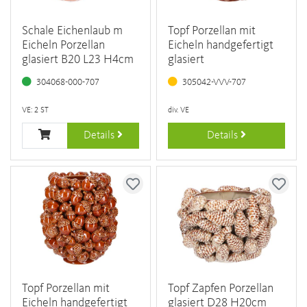
Schale Eichenlaub m
Topf Porzellan mit
Eicheln Porzellan
Eicheln handgefertigt
glasiert B20 L23 H4cm
glasiert
304068-000-707
305042-VVV-707
VE: 2 ST
div. VE
Details
Details
Topf Porzellan mit
Topf Zapfen Porzellan
Eicheln handgefertigt
glasiert D28 H20cm