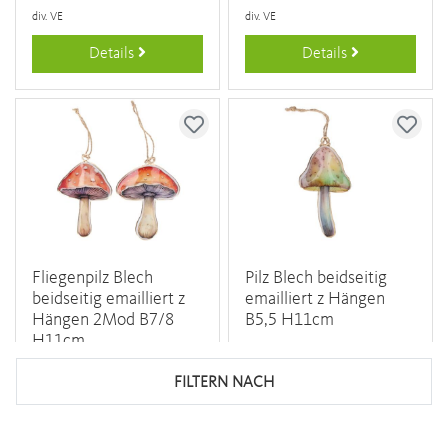
div. VE
div. VE
Details
Details
Fliegenpilz Blech
Pilz Blech beidseitig
beidseitig emailliert z
emailliert z Hängen
Hängen 2Mod B7/8
B5,5 H11cm
H11cm
305899-000-402
305900-000-740
FILTERN NACH
VE: 12 ST
VE: 8 ST