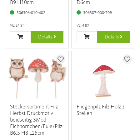
B9 H10cm
D6cm
306306-010-402
306307-000-709
VE: 24 ST
VE: 4 BX
Details
Details
Steckersortiment Filz
Fliegenpilz Filz Holz z
Herbst Druckmotiv
Stellen
beidseitig 3Mod
Eichhörnchen/Eule/Pilz
B6,5 H8 L25cm