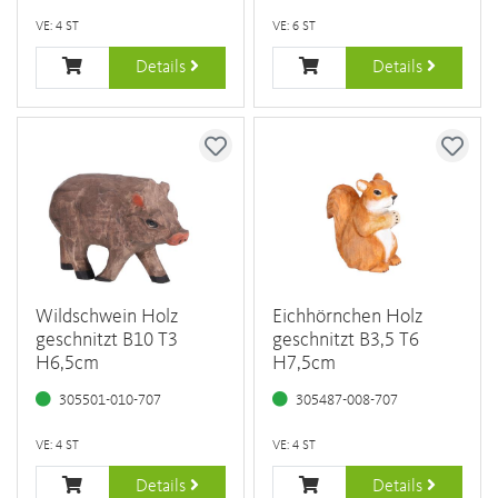
VE: 4 ST
VE: 6 ST
Details
Details
Wildschwein Holz
Eichhörnchen Holz
geschnitzt B10 T3
geschnitzt B3,5 T6
H6,5cm
H7,5cm
305501-010-707
305487-008-707
VE: 4 ST
VE: 4 ST
Details
Details