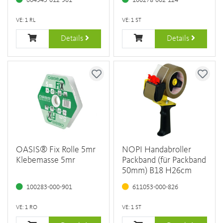
VE: 1 RL
VE: 1 ST
Details
Details
OASIS® Fix Rolle 5mr
NOPI Handabroller
Klebemasse 5mr
Packband (für Packband
50mm) B18 H26cm
100283-000-901
611053-000-826
VE: 1 RO
VE: 1 ST