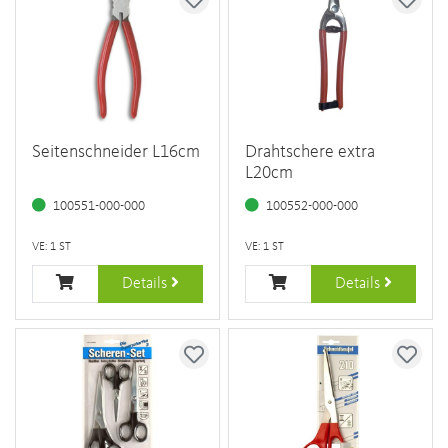
Seitenschneider L16cm
Drahtschere extra
L20cm
100551-000-000
100552-000-000
VE: 1 ST
VE: 1 ST
Details
Details