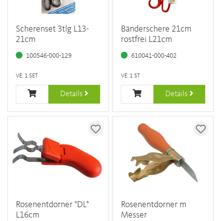
Scherenset 3tlg L13-
Bänderschere 21cm
21cm
rostfrei L21cm
100546-000-129
610041-000-402
VE: 1 SET
VE: 1 ST
Details
Details
Rosenentdorner "DL"
Rosenentdorner m
L16cm
Messer