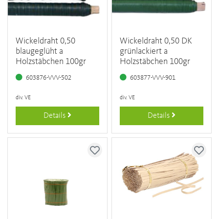
Wickeldraht 0,50
Wickeldraht 0,50 DK
blaugeglüht a
grünlackiert a
Holzstäbchen 100gr
Holzstäbchen 100gr
603876-VVV-502
603877-VVV-901
div. VE
div. VE
Details
Details