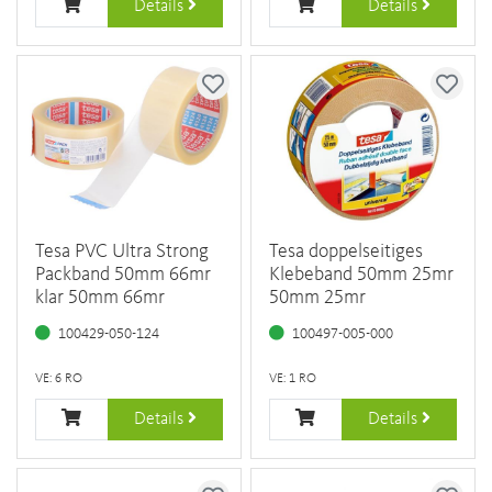
Details
Details
Tesa PVC Ultra Strong
Tesa doppelseitiges
Packband 50mm 66mr
Klebeband 50mm 25mr
klar 50mm 66mr
50mm 25mr
100429-050-124
100497-005-000
VE: 6 RO
VE: 1 RO
Details
Details