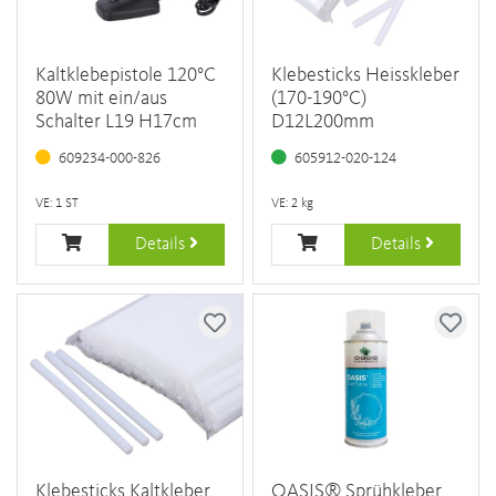
Kaltklebepistole 120°C
Klebesticks Heisskleber
80W mit ein/aus
(170-190°C)
Schalter L19 H17cm
D12L200mm
609234-000-826
605912-020-124
VE: 1 ST
VE: 2 kg
Details
Details
Klebesticks Kaltkleber
OASIS® Sprühkleber