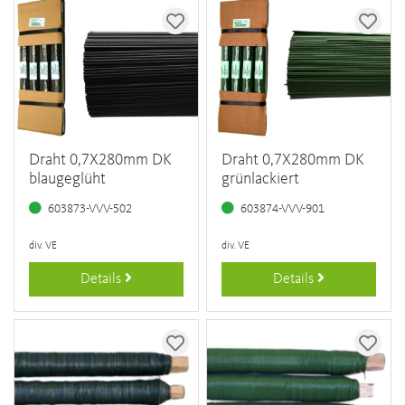
Draht 0,7X280mm DK
Draht 0,7X280mm DK
blaugeglüht
grünlackiert
603873-VVV-502
603874-VVV-901
div. VE
div. VE
Details
Details