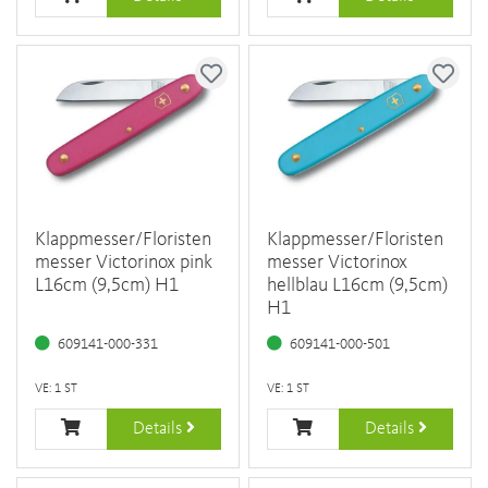
Klappmesser/Floristen
Klappmesser/Floristen
messer Victorinox pink
messer Victorinox
L16cm (9,5cm) H1
hellblau L16cm (9,5cm)
H1
609141-000-331
609141-000-501
VE: 1 ST
VE: 1 ST
Details
Details