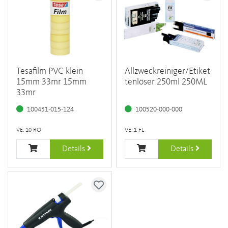
Tesafilm PVC klein
Allzweckreiniger/Etiket
15mm 33mr 15mm
tenlöser 250ml 250ML
33mr
100431-015-124
100520-000-000
VE: 10 RO
VE: 1 FL
Details
Details