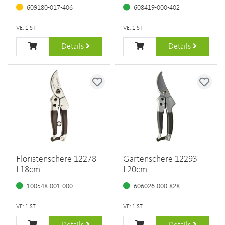
609180-017-406
608419-000-402
VE: 1 ST
VE: 1 ST
Details
Details
Floristenschere 12278
Gartenschere 12293
L18cm
L20cm
100548-001-000
606026-000-828
VE: 1 ST
VE: 1 ST