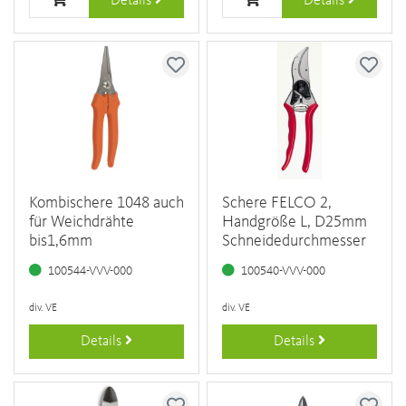
Details
Details
Kombischere 1048 auch
Schere FELCO 2,
für Weichdrähte
Handgröße L, D25mm
bis1,6mm
Schneidedurchmesser
100544-VVV-000
100540-VVV-000
div. VE
div. VE
Details
Details