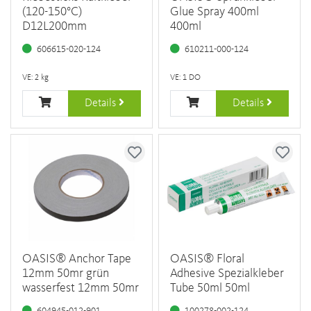
(120-150°C)
Glue Spray 400ml
D12L200mm
400ml
606615-020-124
610211-000-124
VE: 2 kg
VE: 1 DO
Details
Details
OASIS® Anchor Tape
OASIS® Floral
12mm 50mr grün
Adhesive Spezialkleber
wasserfest 12mm 50mr
Tube 50ml 50ml
604945-012-901
100278-002-124