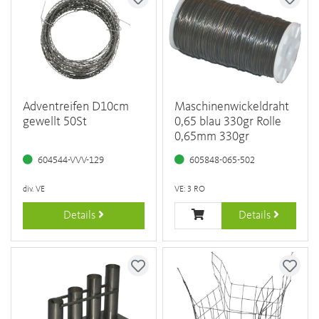
Adventreifen D10cm
Maschinenwickeldraht
gewellt 50St
0,65 blau 330gr Rolle
0,65mm 330gr
604544-VVV-129
605848-065-502
div. VE
VE: 3 RO
Details
Details