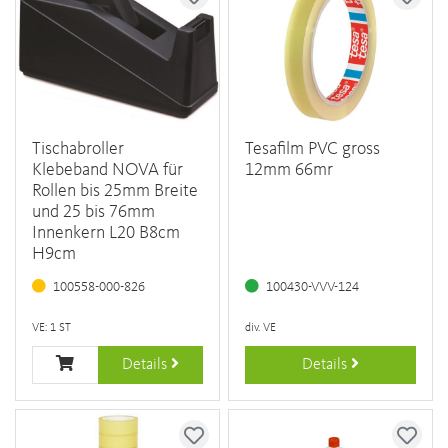
Tischabroller
Tesafilm PVC gross
Klebeband NOVA für
12mm 66mr
Rollen bis 25mm Breite
und 25 bis 76mm
Innenkern L20 B8cm
H9cm
100558-000-826
100430-VVV-124
VE: 1 ST
div. VE
Details
Details