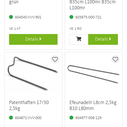
grün
B35cm L100mr B35cm
L100mr
604545-VVV-901
603875-000-721
VE: 1 KT
VE: 1 RO
Details
Details
Patenthaften 17/30
Efeunadeln L8cm 2,5kg
2,5kg
B10 L80mm
604871-VVV-000
604977-008-129