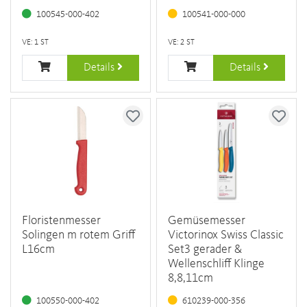
100545-000-402
100541-000-000
VE: 1 ST
VE: 2 ST
Details
Details
Floristenmesser
Gemüsemesser
Solingen m rotem Griff
Victorinox Swiss Classic
L16cm
Set3 gerader &
Wellenschliff Klinge
8,8,11cm
100550-000-402
610239-000-356