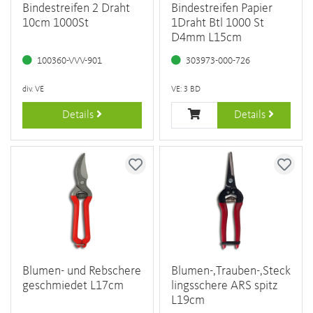
Bindestreifen 2 Draht
Bindestreifen Papier
10cm 1000St
1Draht Btl 1000 St
D4mm L15cm
100360-VVV-901
303973-000-726
div. VE
VE: 3 BD
Details
Details
Blumen- und Rebschere
Blumen-,Trauben-,Steck
geschmiedet L17cm
lingsschere ARS spitz
L19cm