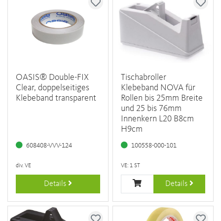
OASIS® Double-FIX
Tischabroller
Clear, doppelseitiges
Klebeband NOVA für
Klebeband transparent
Rollen bis 25mm Breite
und 25 bis 76mm
Innenkern L20 B8cm
H9cm
608408-VVV-124
100558-000-101
div. VE
VE: 1 ST
Details
Details