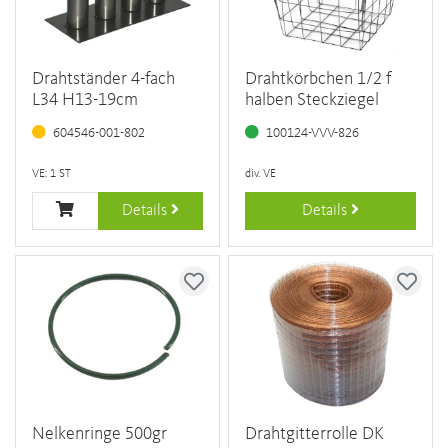
Drahtständer 4-fach
Drahtkörbchen 1/2 f
L34 H13-19cm
halben Steckziegel
604546-001-802
100124-VVV-826
VE: 1 ST
div. VE
Details
Details
Nelkenringe 500gr
Drahtgitterrolle DK