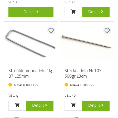
VE: 1 KT
VE: 1 KT
Details
Details
Strohblumennadeln 1kg
Stecknadeln Nr.105
B7 L25mm
500gr L3cm
606400-000-129
604741-105-129
VE: 1 kg
VE: 1 KD
Details
Details