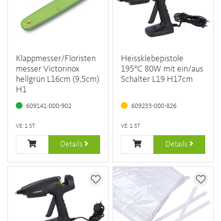
Klappmesser/Floristen
Heissklebepistole
messer Victorinox
195°C 80W mit ein/aus
hellgrün L16cm (9,5cm)
Schalter L19 H17cm
H1
609141-000-902
609233-000-826
VE: 1 ST
VE: 1 ST
Details
Details