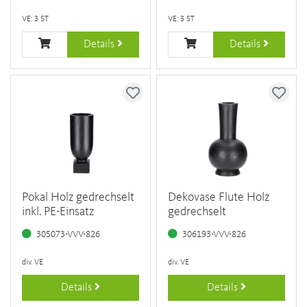
VE: 3 ST
VE: 3 ST
Details
Details
Pokal Holz gedrechselt
Dekovase Flute Holz
inkl. PE-Einsatz
gedrechselt
305073-VVV-826
306193-VVV-826
div. VE
div. VE
Details
Details