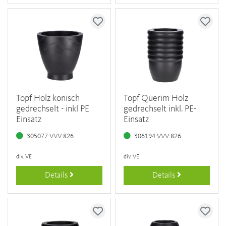
Topf Holz konisch
Topf Querim Holz
gedrechselt - inkl PE
gedrechselt inkl. PE-
Einsatz
Einsatz
305077-VVV-826
306194-VVV-826
div. VE
div. VE
Details
Details