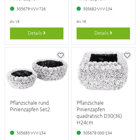
305679-VVV-726
305682-VVV-134
div. VE
div. VE
Details
Details
Pflanzschale rund
Pflanzschale
Pinienzapfen Set2
Pinienzapfen
quadratisch D30(36)
H24cm
305683-VVV-134
305678-000-134