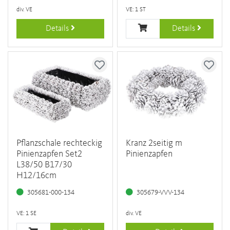
div. VE
VE: 1 ST
Details
Details
Pflanzschale rechteckig
Kranz 2seitig m
Pinienzapfen Set2
Pinienzapfen
L38/50 B17/30
H12/16cm
305681-000-134
305679-VVV-134
VE: 1 SE
div. VE