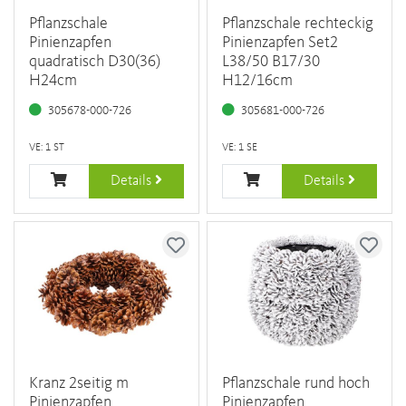
Pflanzschale
Pflanzschale rechteckig
Pinienzapfen
Pinienzapfen Set2
quadratisch D30(36)
L38/50 B17/30
H24cm
H12/16cm
305678-000-726
305681-000-726
VE: 1 ST
VE: 1 SE
Details
Details
Kranz 2seitig m
Pflanzschale rund hoch
Pinienzapfen
Pinienzapfen