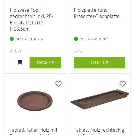
Holzvase Topf
Holzplatte rund
gedrechselt inkl. PE-
Präsenter-Tischplatte
Einsatz D(11)18
H18,5cm
305079-018-707
305076-VVV-707
VE: 1 ST
div. VE
Details
Details
Tablett Teller Holz mit
Tablett Holz rechteckig