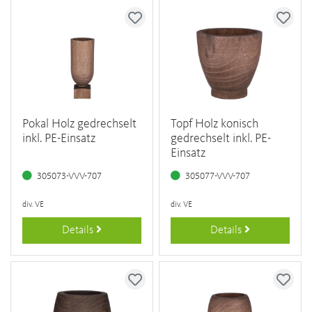
Pokal Holz gedrechselt
Topf Holz konisch
inkl. PE-Einsatz
gedrechselt inkl. PE-
Einsatz
305073-VVV-707
305077-VVV-707
div. VE
div. VE
Details
Details