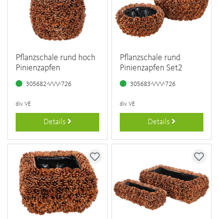
Pflanzschale rund hoch
Pflanzschale rund
Pinienzapfen
Pinienzapfen Set2
305682-VVV-726
305683-VVV-726
div. VE
div. VE
Details
Details