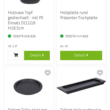
Holzvase Topf
Holzplatte rund
gedrechselt - inkl PE
Präsenter-Tischplatte
Einsatz D(11)18
H18,5cm
305079-018-826
305076-VVV-826
VE: 1 ST
div. VE
Details
Details