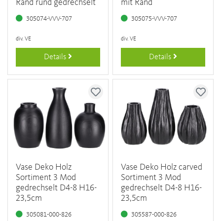
Rand rund gedrechselt
mit Rand
305074-VVV-707
305075-VVV-707
div. VE
div. VE
Details
Details
Vase Deko Holz
Vase Deko Holz carved
Sortiment 3 Mod
Sortiment 3 Mod
gedrechselt D4-8 H16-
gedrechselt D4-8 H16-
23,5cm
23,5cm
305081-000-826
305587-000-826