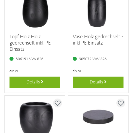
Topf Holz Holz
Vase Holz gedrechselt -
gedrechselt inkl. PE-
inkl PE Einsatz
Einsatz
306191-VVV-826
305072-VVV-826
div. VE
div. VE
Details
Details