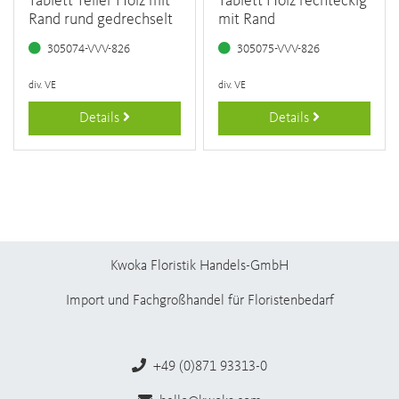
Tablett Teller Holz mit
Tablett Holz rechteckig
Rand rund gedrechselt
mit Rand
305074-VVV-826
305075-VVV-826
div. VE
div. VE
Details
Details
Kwoka Floristik Handels-GmbH
Import und Fachgroßhandel für Floristenbedarf
+49 (0)871 93313-0