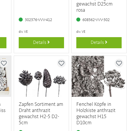
gewachst D25cm
rosa
302376-VVV-412
608562-VVV-302
div. VE
div. VE
Details
Details
a
Zapfen Sortiment am
Fenchel Köpfe in
iss
Draht anthrazit
Holzkiste anthrazit
gewachst H2-5 D2-
gewachst H15
5cm
D10cm