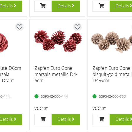
Details
Details
Details
lüte D6cm
Zapfen Euro Cone
Zapfen Euro Cone
rsala
marsala metallic D4-
bisquit-gold metall
6 Draht
6cm
D4-6cm
06-444
609548-000-444
609548-000-753
VE: 24 ST
VE: 24 ST
Details
Details
Details