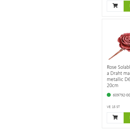
Rose Solab
a Draht ma
metallic D
20cm
609792-0
VE: 15 ST