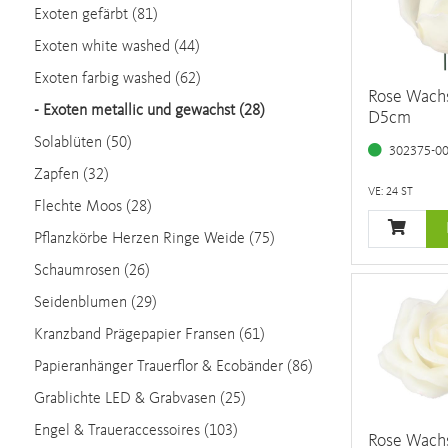
Exoten gefärbt (81)
Exoten white washed (44)
Exoten farbig washed (62)
Rose Wach
-
Exoten metallic und gewachst (28)
D5cm
Solablüten (50)
302375-0
Zapfen (32)
VE: 24 ST
Flechte Moos (28)
Pflanzkörbe Herzen Ringe Weide (75)
Schaumrosen (26)
Seidenblumen (29)
Kranzband Prägepapier Fransen (61)
Papieranhänger Trauerflor & Ecobänder (86)
Grablichte LED & Grabvasen (25)
Engel & Traueraccessoires (103)
Rose Wach