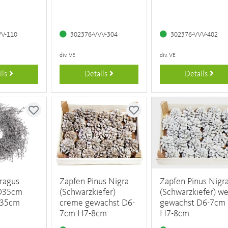
VV-110
302376-VVV-304
302376-VVV-402
div. VE
div. VE
ils
Details
Details
ragus
Zapfen Pinus Nigra
Zapfen Pinus Nigr
D35cm
(Schwarzkiefer)
(Schwarzkiefer) we
D35cm
creme gewachst D6-
gewachst D6-7cm
7cm H7-8cm
H7-8cm