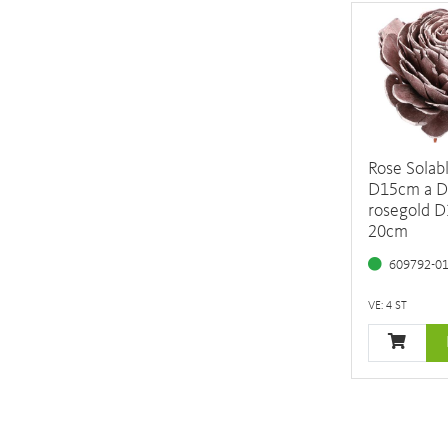
Rose Solab
D15cm a D
rosegold D
20cm
609792-0
VE: 4 ST