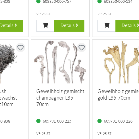
35-838
608850-000-757
608850-000-134
VE: 25 ST
VE: 25 ST
Details
Details
Details
ush
Geweihholz gemischt
Geweihholz gemis
gewachst
champagner L35-
gold L35-70cm
t10cm
70cm
00-838
609791-000-223
609791-000-226
VE: 25 ST
VE: 25 ST