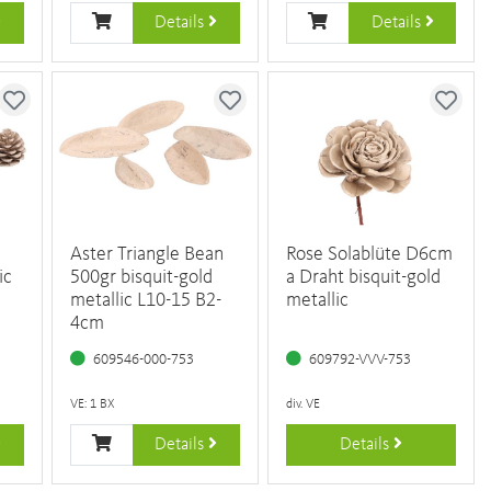
Details
Details
Aster Triangle Bean
Rose Solablüte D6cm
ic
500gr bisquit-gold
a Draht bisquit-gold
metallic L10-15 B2-
metallic
4cm
609546-000-753
609792-VVV-753
VE: 1 BX
div. VE
Details
Details