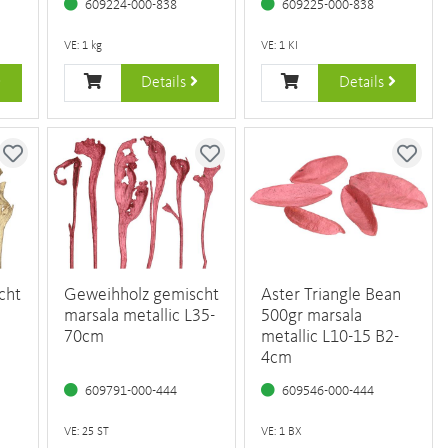
609224-000-838
609225-000-838
VE: 1 kg
VE: 1 KI
Details
Details
cht
Geweihholz gemischt
Aster Triangle Bean
marsala metallic L35-
500gr marsala
70cm
metallic L10-15 B2-
4cm
609791-000-444
609546-000-444
VE: 25 ST
VE: 1 BX