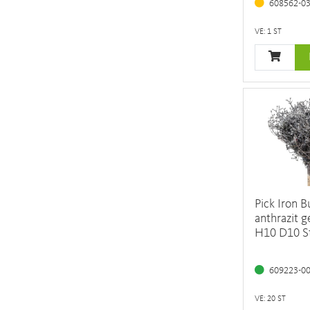
608562-0
VE: 1 ST
Pick Iron B
anthrazit 
H10 D10 S
609223-0
VE: 20 ST