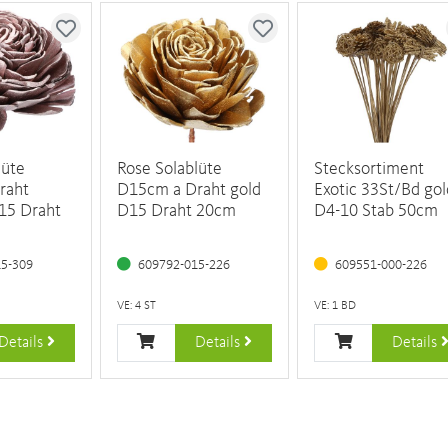
lüte
Rose Solablüte
Stecksortiment
raht
D15cm a Draht gold
Exotic 33St/Bd gol
15 Draht
D15 Draht 20cm
D4-10 Stab 50cm
15-309
609792-015-226
609551-000-226
VE: 4 ST
VE: 1 BD
Details
Details
Details