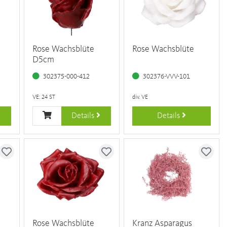
Rose Wachsblüte
Rose Wachsblüte
D5cm
302375-000-412
302376-VVV-101
VE: 24 ST
div. VE
Details
Details
Rose Wachsblüte
Kranz Asparagus