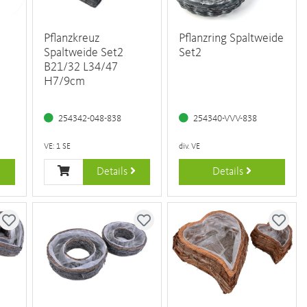
Pflanzkreuz
Pflanzring Spaltweide
Spaltweide Set2
Set2
B21/32 L34/47
H7/9cm
254342-048-838
254340-VVV-838
VE: 1 SE
div. VE
Details
Details