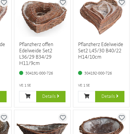
ide
Pflanzherz offen
Pflanzherz Edelweide
Edelweide Set2
Set2 L45/30 B40/22
L36/29 B34/29
H14/10cm
H11/9cm
304191-000-726
304192-000-726
VE: 1 SE
VE: 1 SE
Details
Details