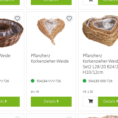
Details
Details
Details
 Weide
Pflanzherz
Pflanzherz
Korkenzieher-Weide
Korkenzieher-Wei
Set2 L28/20 B24/
H10/12cm
VV-726
304184-VVV-726
304185-000-726
div. VE
VE: 1 SE
ils
Details
Details