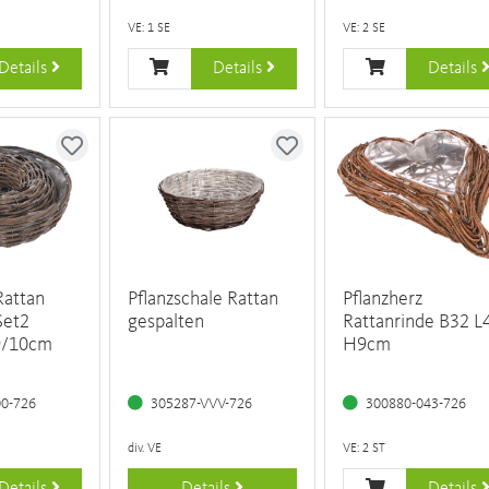
VE: 1 SE
VE: 2 SE
Details
Details
Details
Rattan
Pflanzschale Rattan
Pflanzherz
Set2
gespalten
Rattanrinde B32 L
9/10cm
H9cm
00-726
305287-VVV-726
300880-043-726
div. VE
VE: 2 ST