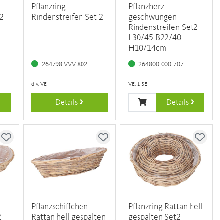
Pflanzring
Pflanzherz
t2
Rindenstreifen Set 2
geschwungen
Rindenstreifen Set2
L30/45 B22/40
H10/14cm
264798-VVV-802
264800-000-707
div. VE
VE: 1 SE
Details
Details
Pflanzschiffchen
Pflanzring Rattan hell
2
Rattan hell gespalten
gespalten Set2