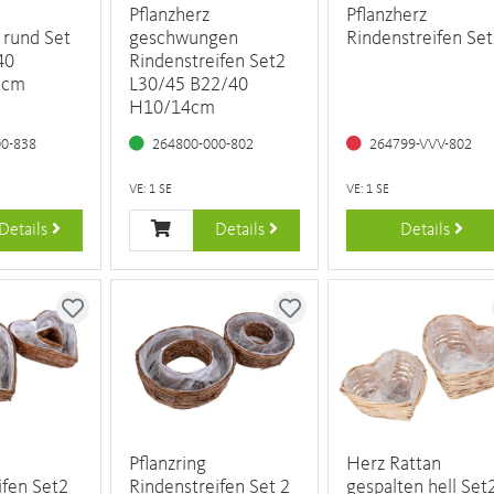
Pflanzherz
Pflanzherz
 rund Set
geschwungen
Rindenstreifen Se
40
Rindenstreifen Set2
7cm
L30/45 B22/40
H10/14cm
00-838
264800-000-802
264799-VVV-802
VE: 1 SE
VE: 1 SE
Details
Details
Details
Pflanzring
Herz Rattan
ifen Set2
Rindenstreifen Set 2
gespalten hell Set