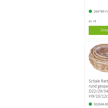
264799-V
div. VE
Deta
Schale Ratt
rund gespa
D22/29/34
H9/10/12
302049-0