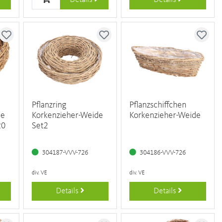
Details
Details
Pflanzring
Pflanzschiffchen
de
Korkenzieher-Weide
Korkenzieher-Weide
20
Set2
304187-VVV-726
304186-VVV-726
div. VE
div. VE
Details
Details