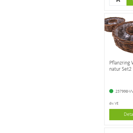
Pflanzring
natur Set2
237998-V
div. VE
Deta