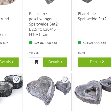
Pflanzherz
Pflanzherz
 rund
geschwungen
Spaltweide Set2
Spaltweide Set2
B22/40 L30/45
5cm
H10/14cm
00-807
305302-000-838
305301-VVV-838
VE: 1 SE
div. VE
Details
Details
Details