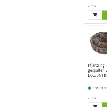
VE: 1 SE
Pflanzring 
gespalten 
D31/36 H
300453-0
VE: 3 SE