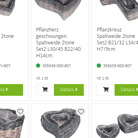
Pflanzherz
Pflanzkreuz
 2tone
geschwungen
Spaltweide 2tone
Spaltweide 2tone
Set2 B21/32 L34/
Set2 L30/45 B22/40
H7/9cm
H14cm
VV-807
305638-000-807
305639-000-807
VE: 1 SE
VE: 1 SE
ils
Details
Details