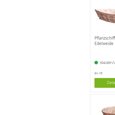
Pflanzschif
Edelweide
304189-V
div. VE
Deta