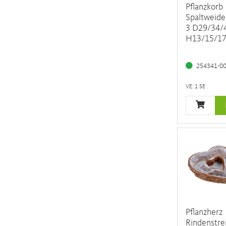
Pflanzkorb
Spaltweide
3 D29/34/
H13/15/1
254341-0
VE: 1 SE
Pflanzherz
Rindenstre