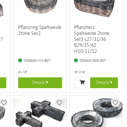
Pflanzring Spaltweide
Pflanzherz
2tone Set2
Spaltweide 2tone
47
Set3 L27/31/36
B29/35/42
H10/11/12
305640-VVV-807
305641-000-807
div. VE
VE: 2 SE
Details
Details