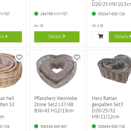
D20/25 H9/10,5c
VV-707
264798-VVV-707
302047-000-726
div. VE
VE: 2 SE
ils
Details
Details
an hell
Pflanzherz Weinrebe
Herz Rattan
lten S3
2tone Set2 L37/48
gespalten Set3
B36/43 H12/13cm
D20/25/32
cm
H9/11/12cm
00-726
306326-045-807
300454-000-726