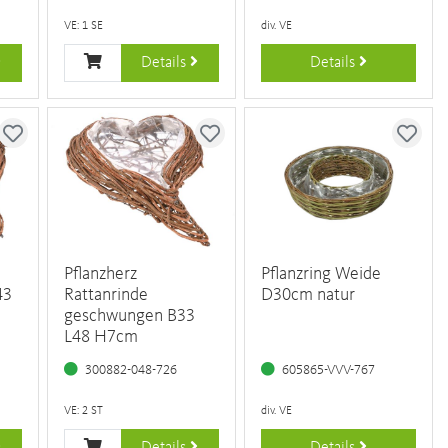
VE: 1 SE
div. VE
Details
Details
Pflanzherz
Pflanzring Weide
43
Rattanrinde
D30cm natur
geschwungen B33
L48 H7cm
300882-048-726
605865-VVV-767
VE: 2 ST
div. VE