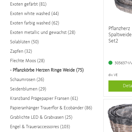
Exoten gefärbt (81)
Exoten white washed (44)
Exoten farbig washed (62)
Pflanzherz
Exoten metallic und gewachst (28)
Spaltweide
Set2
Solablüten (50)
Zapfen (32)
Flechte Moos (28)
305637-V
-
Pflanzkörbe Herzen Ringe Weide (75)
div. VE
Schaumrosen (26)
Deta
Seidenblumen (29)
Kranzband Prägepapier Fransen (61)
Papieranhänger Trauerflor & Ecobänder (86)
Grablichte LED & Grabvasen (25)
Engel & Traueraccessoires (103)