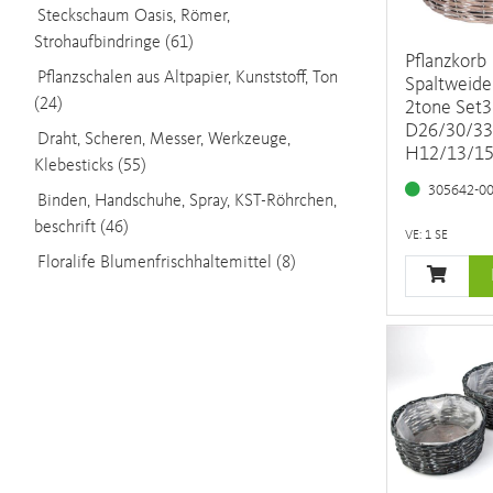
Steckschaum Oasis, Römer,
Strohaufbindringe (61)
Pflanzkorb
Pflanzschalen aus Altpapier, Kunststoff, Ton
Spaltweide
(24)
2tone Set3
D26/30/33
Draht, Scheren, Messer, Werkzeuge,
H12/13/1
Klebesticks (55)
305642-0
Binden, Handschuhe, Spray, KST-Röhrchen,
beschrift (46)
VE: 1 SE
Floralife Blumenfrischhaltemittel (8)