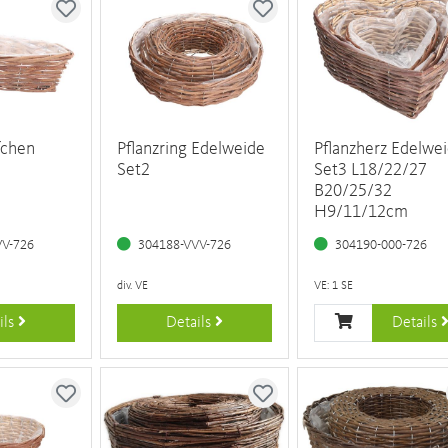
fchen
Pflanzring Edelweide
Pflanzherz Edelwe
Set2
Set3 L18/22/27
B20/25/32
H9/11/12cm
VV-726
304188-VVV-726
304190-000-726
div. VE
VE: 1 SE
ils
Details
Details