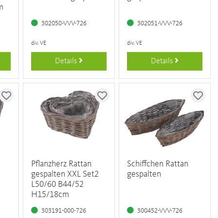
m
302050-VVV-726
302051-VVV-726
div. VE
div. VE
Details
Details
Pflanzherz Rattan
Schiffchen Rattan
gespalten XXL Set2
gespalten
L50/60 B44/52
H15/18cm
303191-000-726
300452-VVV-726