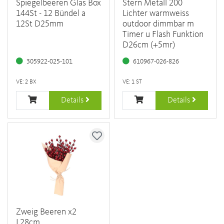
Spiegelbeeren Glas Box
Stern Metall 200
144St - 12 Bündel a
Lichter warmweiss
12St D25mm
outdoor dimmbar m
Timer u Flash Funktion
D26cm (+5mr)
305922-025-101
610967-026-826
VE: 2 BX
VE: 1 ST
Details
Details
Zweig Beeren x2
L28cm