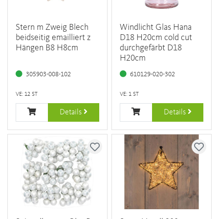
Stern m Zweig Blech
Windlicht Glas Hana
beidseitig emailliert z
D18 H20cm cold cut
Hängen B8 H8cm
durchgefärbt D18
H20cm
305903-008-102
610129-020-302
VE: 12 ST
VE: 1 ST
Details
Details