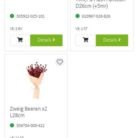
D26cm (+5mr)
305922-025-101
610967-026-826
VE: 2 BX
VE: 1 ST
Details
Details
Zweig Beeren x2
L28cm
304704-000-412