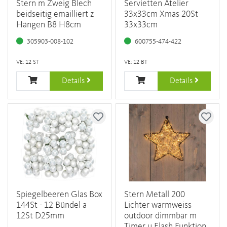
Stern m Zweig Blech
Servietten Atelier
beidseitig emailliert z
33x33cm Xmas 20St
Hängen B8 H8cm
33x33cm
305903-008-102
600755-474-422
VE: 12 ST
VE: 12 BT
Details
Details
Spiegelbeeren Glas Box
Stern Metall 200
144St - 12 Bündel a
Lichter warmweiss
12St D25mm
outdoor dimmbar m
Timer u Flash Funktion