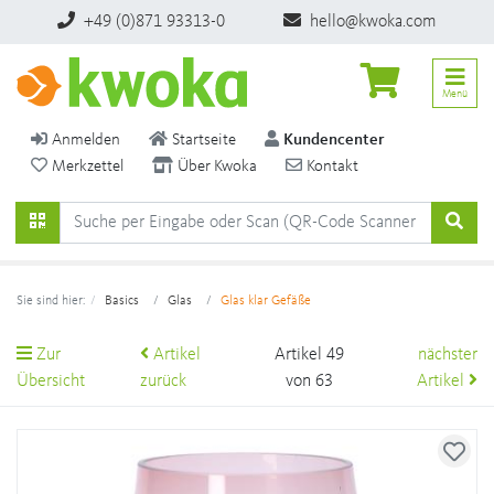
+49 (0)871 93313-0
hello@kwoka.com
Menü
Anmelden
Startseite
Kundencenter
Merkzettel
Über Kwoka
Kontakt
Sie sind hier:
Basics
Glas
Glas klar Gefäße
Zur
Artikel
Artikel 49
nächster
Übersicht
zurück
von 63
Artikel