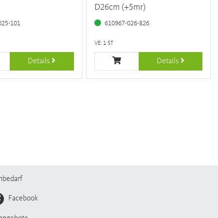
D26cm (+5mr)
025-101
610967-026-826
VE: 1 ST
Details
Details
nbedarf
Facebook