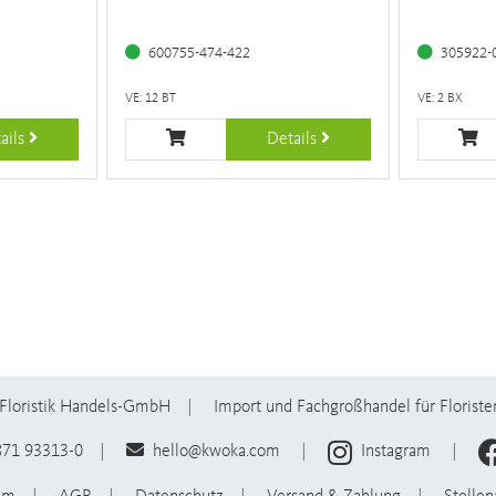
600755-474-422
305922-
VE: 12 BT
VE: 2 BX
ails
Details
Floristik Handels-GmbH
Import und Fachgroßhandel für Floriste
871 93313-0
hello@kwoka.com
Instagram