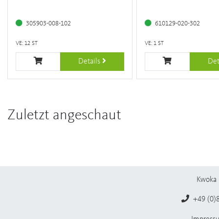
305903-008-102
610129-020-302
VE: 12 ST
VE: 1 ST
Details
Det
Zuletzt angeschaut
Kwoka 
+49 (0)