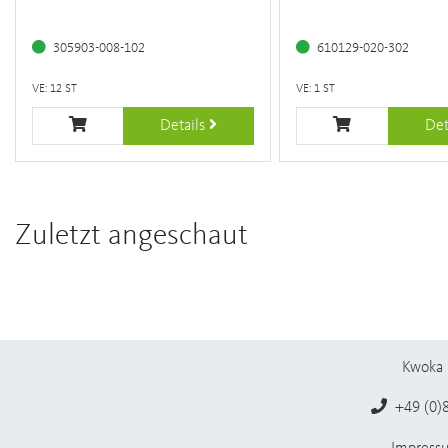
305903-008-102
610129-020-302
VE: 12 ST
VE: 1 ST
Details
Det
Zuletzt angeschaut
Kwoka 
+49 (0)