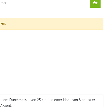
erbar
nen.
t einem Durchmesser von 25 cm und einer Höhe von 8 cm ist er
 Akzent.