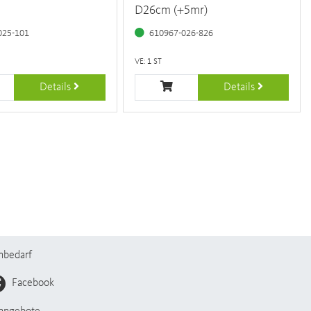
D26cm (+5mr)
025-101
610967-026-826
VE: 1 ST
Details
Details
nbedarf
Facebook