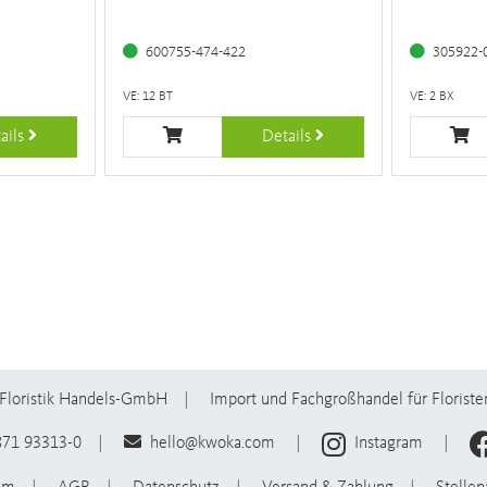
600755-474-422
305922-
VE: 12 BT
VE: 2 BX
ails
Details
Floristik Handels-GmbH
Import und Fachgroßhandel für Floriste
871 93313-0
hello@kwoka.com
Instagram