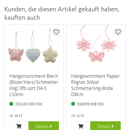
Kunden, die diesen Artikel gekauft haben,
kauften auch
Hängersortiment Blech
Hängesortiment Papier
(Blüte/Herz/Schmetter
filigran 3Mod
ling) 3fb sort D4-5
Schmetterling-Blüte
L10cm
D8cm
301163-000-356
304599-008-302
VE: 36 ST
VE: 12 ST
Details
Details