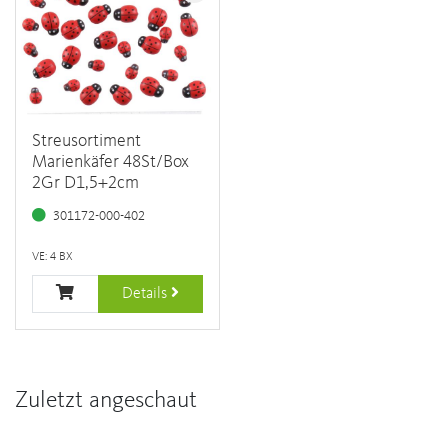
Streusortiment
Marienkäfer 48St/Box
2Gr D1,5+2cm
301172-000-402
VE: 4 BX
Details
Zuletzt angeschaut