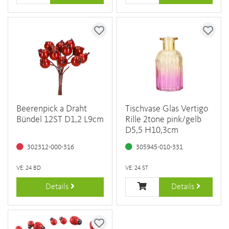
Beerenpick a Draht
Tischvase Glas Vertigo
Bündel 12ST D1,2 L9cm
Rille 2tone pink/gelb
D5,5 H10,3cm
302312-000-316
305945-010-331
VE: 24 BD
VE: 24 ST
Details
Details