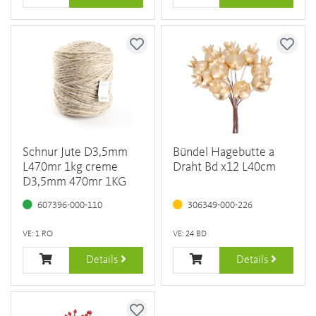
Schnur Jute D3,5mm
Bündel Hagebutte a
L470mr 1kg creme
Draht Bd x12 L40cm
D3,5mm 470mr 1KG
607396-000-110
306349-000-226
VE: 1 RO
VE: 24 BD
Details
Details