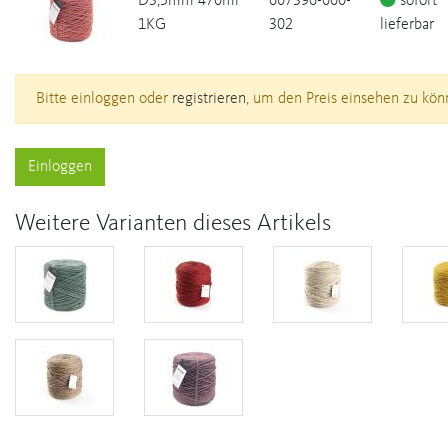
D3,5mm 470mr
607396-000-
sofort
1KG
302
lieferbar
Bitte einloggen oder
registrieren
, um den Preis einsehen zu kön
Einloggen
Weitere Varianten dieses Artikels