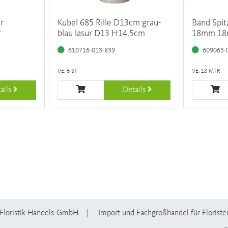
r
Kübel 685 Rille D13cm grau-
Band Spi
r
blau lasur D13 H14,5cm
18mm 18
610716-013-839
609063-
VE: 6 ST
VE: 18 MTR
ails
Details
Floristik Handels-GmbH
Import und Fachgroßhandel für Floriste