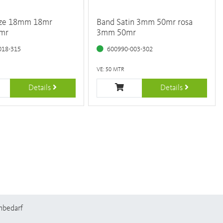
tze 18mm 18mr
Band Satin 3mm 50mr rosa
mr
3mm 50mr
018-315
600990-003-302
VE: 50 MTR
Details
Details
nbedarf