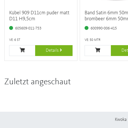
Kübel 909 D11cm puder matt
Band Satin 6mm 50m
D11 H9,5cm
brombeer 6mm 50m
605609-011-753
600990-006-415
VE: 6 ST
VE: 50 MTR
Details
Det
Zuletzt angeschaut
Kwoka 