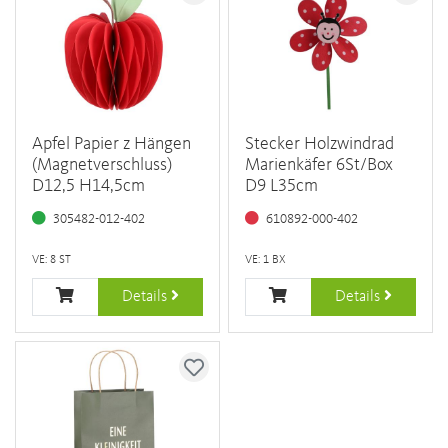
Apfel Papier z Hängen
Stecker Holzwindrad
(Magnetverschluss)
Marienkäfer 6St/Box
D12,5 H14,5cm
D9 L35cm
305482-012-402
610892-000-402
VE: 8 ST
VE: 1 BX
Details
Details