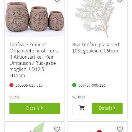
Topfvase Zement
Brackenfarn präpariert
Ornamente finish Terra
10St gebleicht L60cm
!! Aktionsartikel- Kein
Umtausch / Rückgabe
möglich !! D12,5
H15cm
265535-015-315
609727-000-126
VE: 6 ST
VE: 10 ST
Details
Details