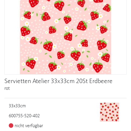
Servietten Atelier 33x33cm 20St Erdbeere
rot
33x33cm
600755-520-402
nicht verfügbar