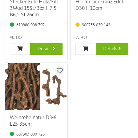
Stecker Eule Holz/Filz
Hortensienkranz Edel
3Mod 15St/Box H7,5
D30 H10cm
B6,5 St.26cm
610980-008-707
300753-030-143
VE: 1 BX
VE: 4 ST
Details
Details
Weinrebe natur D3-6
L25-35cm
607303-000-726