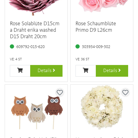
Rose Solablüte D15cm
Rose Schaumblüte
a Draht erika washed
Primo D9 L26cm
D15 Draht 20cm
609792-015-620
303934-009-302
VE: 4 ST
VE: 36 ST
Details
Details