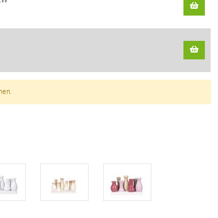
 KW
nen.