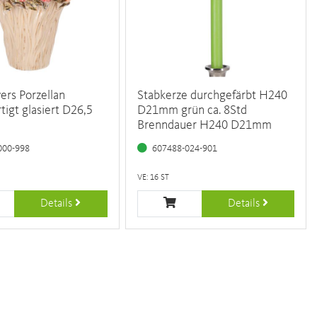
ers Porzellan
Stabkerze durchgefärbt H240
tigt glasiert D26,5
D21mm grün ca. 8Std
Brenndauer H240 D21mm
000-998
607488-024-901
VE: 16 ST
Details
Details