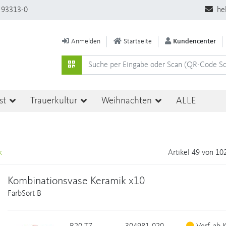
 93313-0
he
Anmelden
Startseite
Kundencenter
st
Trauerkultur
Weihnachten
ALLE
k
Artikel 49 von 10
Kombinationsvase Keramik x10
FarbSort B