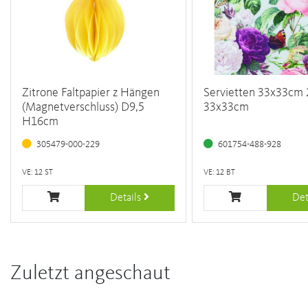
Zitrone Faltpapier z Hängen
Servietten 33x33cm 
(Magnetverschluss) D9,5
33x33cm
H16cm
305479-000-229
601754-488-928
VE: 12 ST
VE: 12 BT
Details
Det
Zuletzt angeschaut