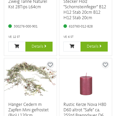
Zweig Tanne Naturel
Stecker Holz
Kst 28Tips L64cm
"Schornsteinfeger" B12
H12 Stab 20cm B12
H12 Stab 20cm
300276-000-901
610760-012-828
VE: 12 ST
VE: 6 ST
Details
Details
Hänger Cedern m
Rustic Kerze Nova H80
Zapfen Mini gefrostet
D60 altrot "Safe" ca.
(Bio) L120cm
25Std Brenndauer D6