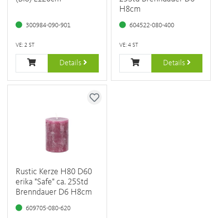
H8cm
300984-090-901
604522-080-400
VE: 2 ST
VE: 4 ST
Details
Details
Rustic Kerze H80 D60
erika "Safe" ca. 25Std
Brenndauer D6 H8cm
609705-080-620