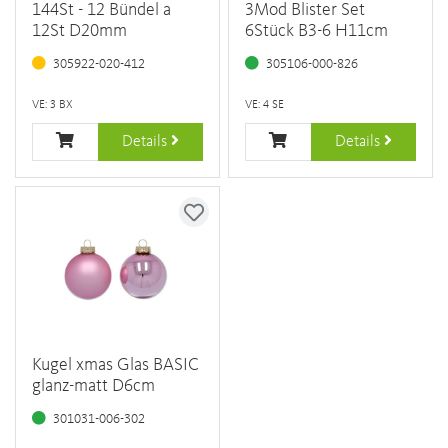
144St - 12 Bündel a
3Mod Blister Set
12St D20mm
6Stück B3-6 H11cm
305922-020-412
305106-000-826
VE: 3 BX
VE: 4 SE
Details
Details
Kugel xmas Glas BASIC
glanz-matt D6cm
301031-006-302