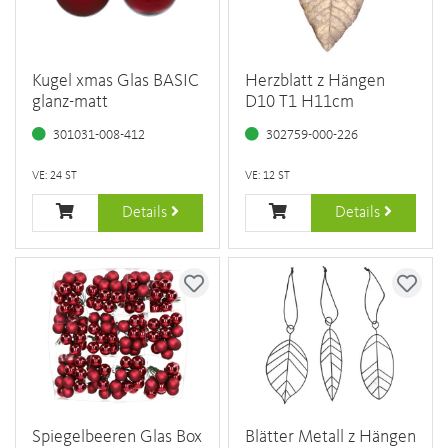
Kugel xmas Glas BASIC
Herzblatt z Hängen
glanz-matt
D10 T1 H11cm
301031-008-412
302759-000-226
VE: 24 ST
VE: 12 ST
Details
Details
Spiegelbeeren Glas Box
Blätter Metall z Hängen