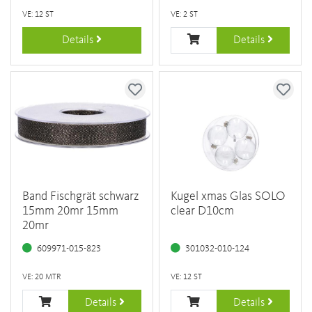
VE: 12 ST
VE: 2 ST
Details
Details
Band Fischgrät schwarz
Kugel xmas Glas SOLO
15mm 20mr 15mm
clear D10cm
20mr
609971-015-823
301032-010-124
VE: 20 MTR
VE: 12 ST
Details
Details