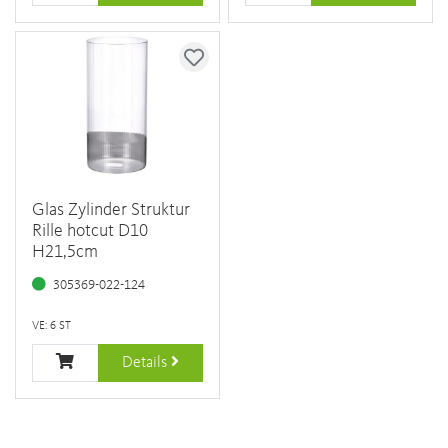
Glas Zylinder Struktur
Rille hotcut D10
H21,5cm
305369-022-124
VE: 6 ST
Details