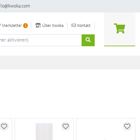
llo@kwoka.com
Merkzettel
Über Kwoka
Kontakt
1