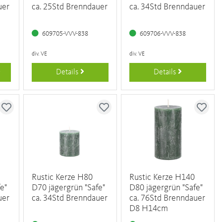
uer
ca. 25Std Brenndauer
ca. 34Std Brenndauer
609705-VVV-838
609706-VVV-838
div. VE
div. VE
Details
Details
Rustic Kerze H80
Rustic Kerze H140
e"
D70 jägergrün "Safe"
D80 jägergrün "Safe"
uer
ca. 34Std Brenndauer
ca. 76Std Brenndauer
D8 H14cm