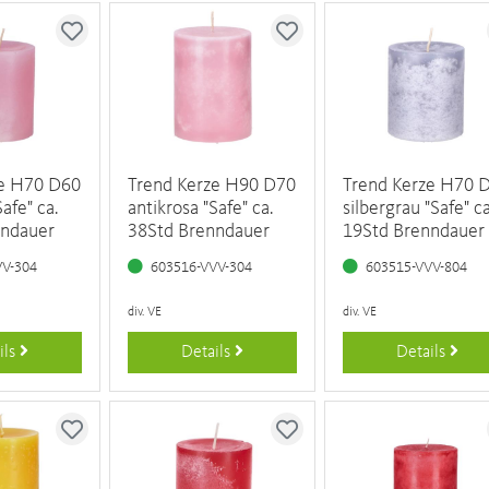
ze H70 D60
Trend Kerze H90 D70
Trend Kerze H70 
afe" ca.
antikrosa "Safe" ca.
silbergrau "Safe" ca
nndauer
38Std Brenndauer
19Std Brenndauer
VV-304
603516-VVV-304
603515-VVV-804
div. VE
div. VE
ils
Details
Details