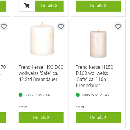
Details
Details
D70
Trend Kerze H90 D80
Trend Kerze H150
.
wollweiss "Safe" ca.
D100 wollweiss
42 Std Brenndauer
"Safe" ca. 116h
Brenndauer
603517-VVV-143
608575-VVV-143
div. VE
div. VE
Details
Details