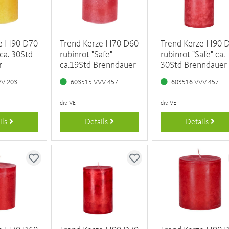
ze H90 D70
Trend Kerze H70 D60
Trend Kerze H90 
 ca. 30Std
rubinrot "Safe"
rubinrot "Safe" ca.
r
ca.19Std Brenndauer
30Std Brenndauer
VV-203
603515-VVV-457
603516-VVV-457
div. VE
div. VE
ils
Details
Details