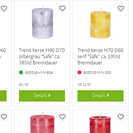
D60
Trend Kerze H90 D70
Trend Kerze H70 D60
.
silbergrau "Safe" ca.
senf "Safe" ca. 19Std
38Std Brenndauer
Brenndauer
603516-VVV-804
603515-VVV-203
div. VE
VE: 12 ST
Details
Details