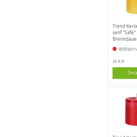
Trend Ker
senf "Safe"
Brenndaue
603516-V
VE: 8 ST
Deta