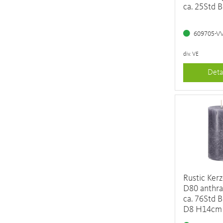
ca. 25Std 
609705-V
div. VE
Deta
Rustic Ker
D80 anthraz
ca. 76Std 
D8 H14cm