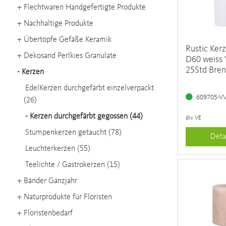
+
Flechtwaren Handgefertigte Produkte
+
Nachhaltige Produkte
+
Übertöpfe Gefäße Keramik
Rustic Ker
+
Dekosand Perlkies Granulate
D60 weiss "
25Std Bre
-
Kerzen
EdelKerzen durchgefärbt einzelverpackt
609705-V
(26)
-
Kerzen durchgefärbt gegossen (44)
div. VE
Stumpenkerzen getaucht (78)
Deta
Leuchterkerzen (55)
Teelichte / Gastrokerzen (15)
+
Bänder Ganzjahr
+
Naturprodukte für Floristen
+
Floristenbedarf