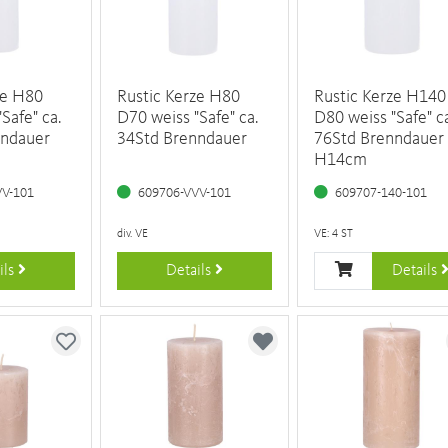
ze H80
Rustic Kerze H80
Rustic Kerze H140
Safe" ca.
D70 weiss "Safe" ca.
D80 weiss "Safe" c
nndauer
34Std Brenndauer
76Std Brenndauer
H14cm
VV-101
609706-VVV-101
609707-140-101
div. VE
VE: 4 ST
ils
Details
Details