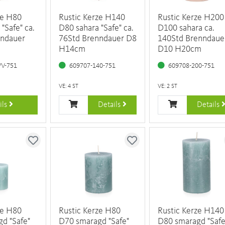
ze H80
Rustic Kerze H140
Rustic Kerze H200
"Safe" ca.
D80 sahara "Safe" ca.
D100 sahara ca.
nndauer
76Std Brenndauer D8
140Std Brenndaue
H14cm
D10 H20cm
VV-751
609707-140-751
609708-200-751
VE: 4 ST
VE: 2 ST
ils
Details
Details
ze H80
Rustic Kerze H80
Rustic Kerze H140
d "Safe"
D70 smaragd "Safe"
D80 smaragd "Safe