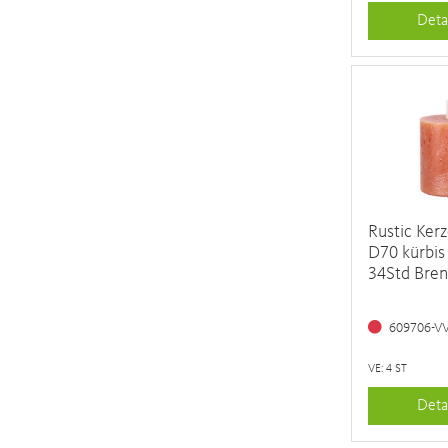
Deta
Rustic Ker
D70 kürbis 
34Std Bre
609706-V
VE: 4 ST
Deta