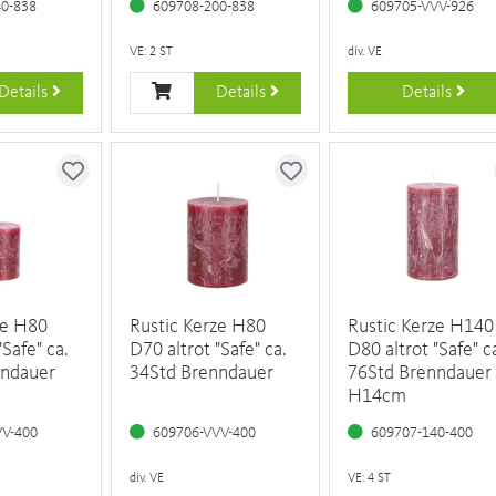
40-838
609708-200-838
609705-VVV-926
VE: 2 ST
div. VE
Details
Details
Details
ze H80
Rustic Kerze H80
Rustic Kerze H140
"Safe" ca.
D70 altrot "Safe" ca.
D80 altrot "Safe" c
nndauer
34Std Brenndauer
76Std Brenndauer
H14cm
VV-400
609706-VVV-400
609707-140-400
div. VE
VE: 4 ST