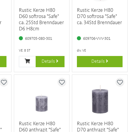
Rustic Kerze H80
Rustic Kerze H80
D60 softrosa "Safe"
D70 softrosa "Safe"
r
ca. 25Std Brenndauer
ca. 34Std Brenndauer
D6 H8cm
609705-080-301
609706-VVV-301
VE: 8 ST
div. VE
Details
Details
Rustic Kerze H80
Rustic Kerze H80
"
D60 anthrazit "Safe"
D70 anthrazit "Safe"