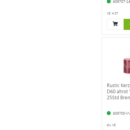
609707-1
VE: 4 ST
Rustic Ker
D60 altrot 
25Std Bre
609705-V
div. VE