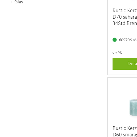
+
Glas
Rustic Ker
D70 sahara 
34Std Bre
609706-V
div. VE
Deta
Rustic Ker
D60 smarag