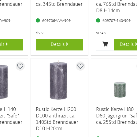
Brenndauer
ca. 34Std Brenndauer
ca. 76Std Brennda
D8 H14cm
VV-909
609706-VVV-909
609707-140-909
div. VE
VE: 4 ST
ils
Details
Details
ze H140
Rustic Kerze H200
Rustic Kerze H80
it "Safe"
D100 anthrazit ca.
D60 jägergrün "Saf
Brenndauer
140Std Brenndauer
ca. 25Std Brennda
D10 H20cm