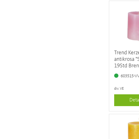
Trend Ker
antikrosa "S
19Std Bre
603515-V
div. VE
Deta