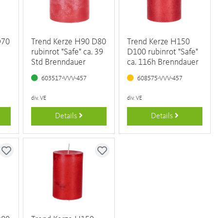
D70
Trend Kerze H90 D80
Trend Kerze H150
rubinrot "Safe" ca. 39
D100 rubinrot "Safe"
Std Brenndauer
ca. 116h Brenndauer
603517-VVV-457
608575-VVV-457
div. VE
div. VE
Details
Details