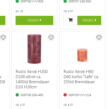
609706-VVV-926
609707-140-926
div. VE
VE: 4 ST
Details
Details
Rustic Kerze H200
Rustic Kerze H80
a.
D100 altrot ca.
D60 kürbis "Safe" ca.
 D8
140Std Brenndauer
25Std Brenndauer
D10 H20cm
609708-200-400
609705-VVV-214
VE: 2 ST
VE: 8 ST