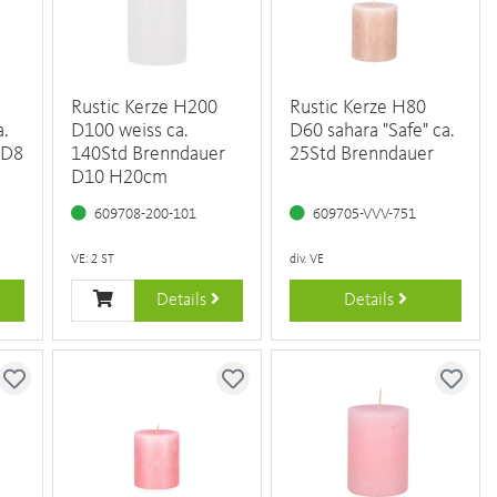
Rustic Kerze H200
Rustic Kerze H80
a.
D100 weiss ca.
D60 sahara "Safe" ca.
 D8
140Std Brenndauer
25Std Brenndauer
D10 H20cm
609708-200-101
609705-VVV-751
VE: 2 ST
div. VE
Details
Details