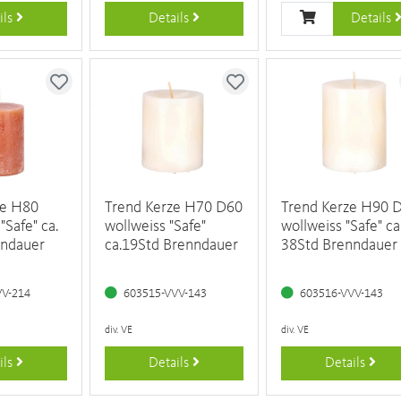
ils
Details
Details
ze H80
Trend Kerze H70 D60
Trend Kerze H90 
"Safe" ca.
wollweiss "Safe"
wollweiss "Safe" ca
nndauer
ca.19Std Brenndauer
38Std Brenndauer
VV-214
603515-VVV-143
603516-VVV-143
div. VE
div. VE
ils
Details
Details