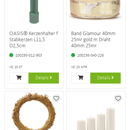
OASIS® Kerzenhalter f
Band Glamour 40mm
Stabkerzen L11,5
25mr gold m Draht
D2,5cm
40mm 25mr
100293-012-903
100236-040-226
VE: 25 ST
VE: 25 MTR
Details
Details