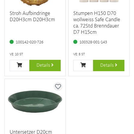
Stroh Aufbindringe
Stumpen H150 D70
D20H3cm D20H3cm
wollweiss Safe Candle
ca. 72Std Brenndauer
D7 H15cm
100142-020-726
100328-001-143
VE: 10 ST
VE: 8 ST
Details
Details
Untersetzer D20cm