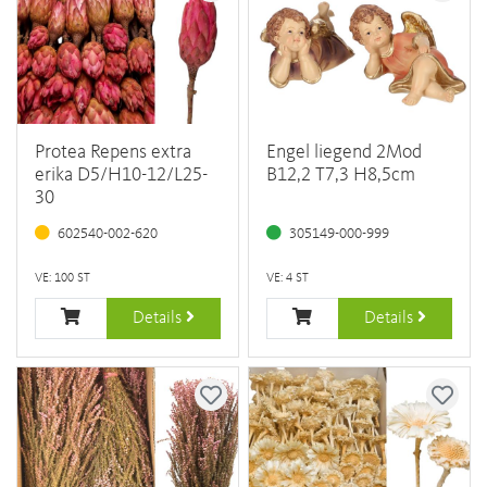
Protea Repens extra
Engel liegend 2Mod
erika D5/H10-12/L25-
B12,2 T7,3 H8,5cm
30
602540-002-620
305149-000-999
VE: 100 ST
VE: 4 ST
Details
Details