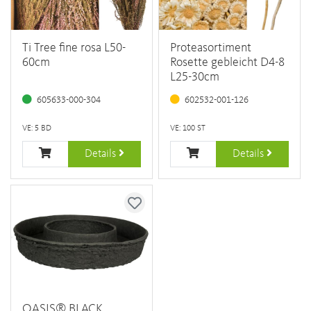
Ti Tree fine rosa L50-
Proteasortiment
60cm
Rosette gebleicht D4-8
L25-30cm
605633-000-304
602532-001-126
VE: 5 BD
VE: 100 ST
Details
Details
OASIS® BLACK