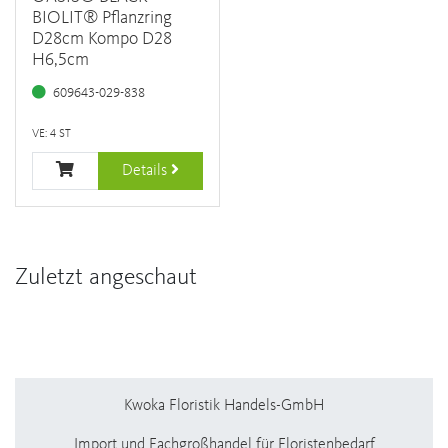
BIOLIT® Pflanzring
D28cm Kompo D28
H6,5cm
609643-029-838
VE: 4 ST
Details
Zuletzt angeschaut
Kwoka Floristik Handels-GmbH
Import und Fachgroßhandel für Floristenbedarf