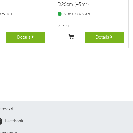
D26cm (+5mr)
025-101
610967-026-826
VE: 1 ST
Details
Details
nbedarf
Facebook