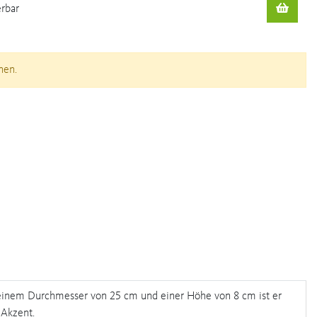
erbar
nen.
t einem Durchmesser von 25 cm und einer Höhe von 8 cm ist er
 Akzent.