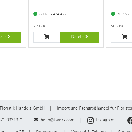
600755-474-422
305922-
VE: 12 BT
VE: 2 BX
ails
Details
Floristik Handels-GmbH
Import und Fachgroßhandel für Floriste
871 93313-0
hello@kwoka.com
Instagram