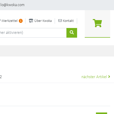
llo@kwoka.com
Merkzettel
Über Kwoka
Kontakt
1
32
nächster Artikel