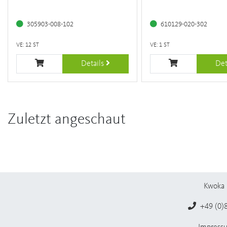
305903-008-102
610129-020-302
VE: 12 ST
VE: 1 ST
Details
Det
Zuletzt angeschaut
Kwoka 
+49 (0)