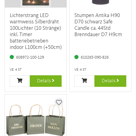
Lichterstrang LED
Stumpen Antika H90
warmweiss Silberdraht
D70 schwarz Safe
100Lichter (10 Stränge)
Candle ca. 44Std
inkl. Timer
Brenndauer D7 H9cm
batteriebetrieben
indoor L100cm (+50cm)
608972-100-129
610265-090-826
VE: 4 ST
VE: 4 ST
Details
Details