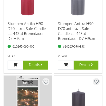
Stumpen Antika H90
Stumpen Antika H90
D70 altrot Safe Candle
D70 anthrazit Safe
ca. 44Std Brenndauer
Candle ca. 44Std
D7 H9cm
Brenndauer D7 H9cm
610265-090-400
610265-090-838
VE: 4 ST
VE: 4 ST
Details
Details