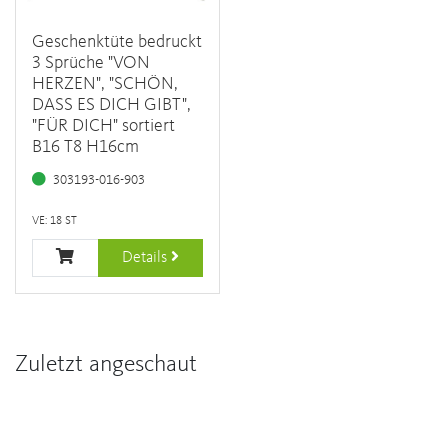
Geschenktüte bedruckt
3 Sprüche "VON
HERZEN", "SCHÖN,
DASS ES DICH GIBT",
"FÜR DICH" sortiert
B16 T8 H16cm
303193-016-903
VE: 18 ST
Details
Zuletzt angeschaut