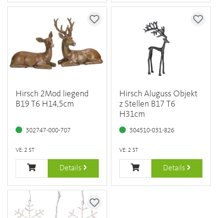
Hirsch 2Mod liegend
Hirsch Aluguss Objekt
B19 T6 H14,5cm
z Stellen B17 T6
H31cm
302747-000-707
304510-031-826
VE: 2 ST
VE: 2 ST
Details
Details