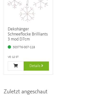
Dekohänger
Schneeflocke Brillliants
3 mod D7cm
303776-007-118
VE: 12 ST
Details
Zuletzt angeschaut