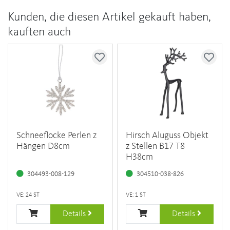
Kunden, die diesen Artikel gekauft haben,
kauften auch
Schneeflocke Perlen z
Hirsch Aluguss Objekt
Hängen D8cm
z Stellen B17 T8
H38cm
304493-008-129
304510-038-826
VE: 24 ST
VE: 1 ST
Details
Details