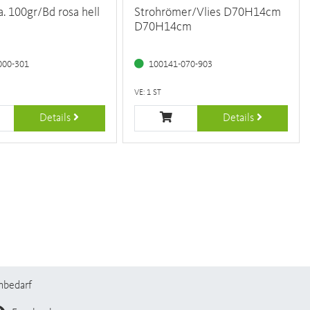
a. 100gr/Bd rosa hell
Strohrömer/Vlies D70H14cm
D70H14cm
000-301
100141-070-903
VE: 1 ST
Details
Details
nbedarf