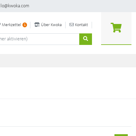
llo@kwoka.com
Merkzettel
Über Kwoka
Kontakt
1