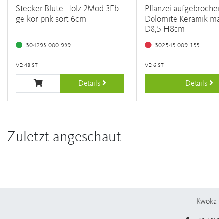
Stecker Blüte Holz 2Mod 3Fb
Pflanzei aufgebroche
ge-kor-pnk sort 6cm
Dolomite Keramik ma
D8,5 H8cm
304293-000-999
302543-009-133
VE: 48 ST
VE: 6 ST
Details
Details
Zuletzt angeschaut
Kwoka 