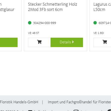
n
Stecker Schmetterling Holz
Lagurus c
ttglasur
2Mod 3Fb sort 6cm
L50cm
304294-000-999
609714-
VE: 48 ST
VE: 1 BD
Details
Floristik Handels-GmbH
Import und Fachgroßhandel für Floriste