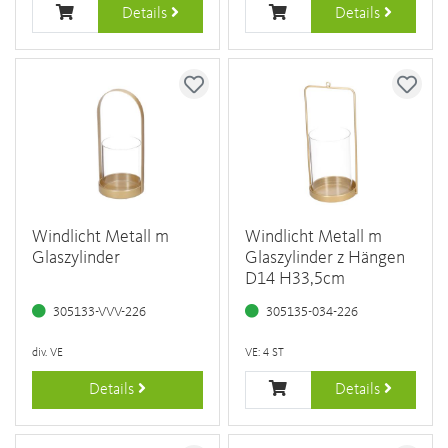
Details
Details
Windlicht Metall m
Windlicht Metall m
Glaszylinder
Glaszylinder z Hängen
D14 H33,5cm
305133-VVV-226
305135-034-226
div. VE
VE: 4 ST
Details
Details