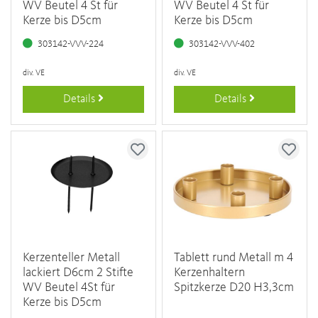
WV Beutel 4 St für
WV Beutel 4 St für
Kerze bis D5cm
Kerze bis D5cm
303142-VVV-224
303142-VVV-402
div. VE
div. VE
Details
Details
Kerzenteller Metall
Tablett rund Metall m 4
lackiert D6cm 2 Stifte
Kerzenhaltern
WV Beutel 4St für
Spitzkerze D20 H3,3cm
Kerze bis D5cm