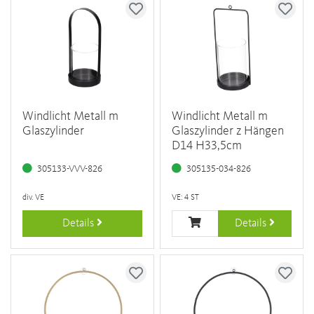
Windlicht Metall m
Windlicht Metall m
Glaszylinder
Glaszylinder z Hängen
D14 H33,5cm
305133-VVV-826
305135-034-826
div. VE
VE: 4 ST
Details
Details