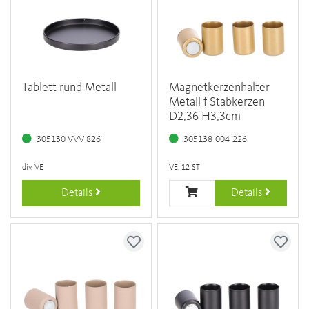
Tablett rund Metall
Magnetkerzenhalter
Metall f Stabkerzen
D2,36 H3,3cm
305130-VVV-826
305138-004-226
div. VE
VE: 12 ST
Details
Details