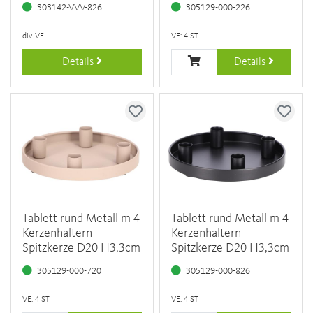
303142-VVV-826
305129-000-226
div. VE
VE: 4 ST
Details
Details
Tablett rund Metall m 4
Tablett rund Metall m 4
Kerzenhaltern
Kerzenhaltern
Spitzkerze D20 H3,3cm
Spitzkerze D20 H3,3cm
305129-000-720
305129-000-826
VE: 4 ST
VE: 4 ST