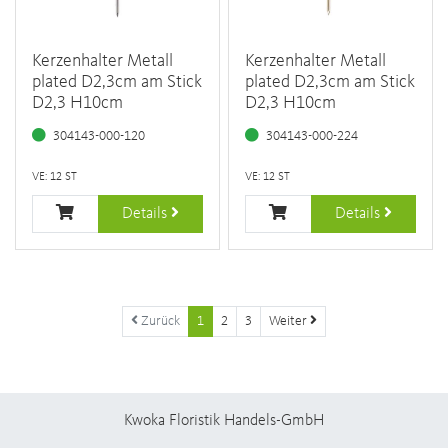
Kerzenhalter Metall
Kerzenhalter Metall
plated D2,3cm am Stick
plated D2,3cm am Stick
D2,3 H10cm
D2,3 H10cm
304143-000-120
304143-000-224
VE: 12 ST
VE: 12 ST
Details
Details
Zurück
1
2
3
Weiter
Kwoka Floristik Handels-GmbH