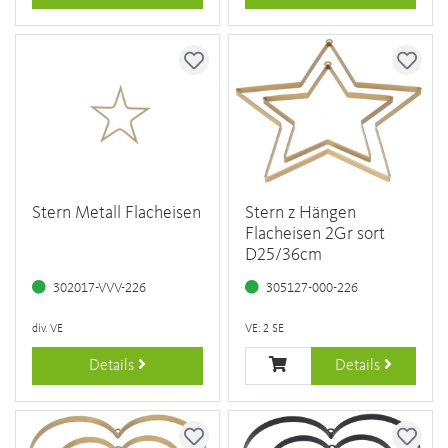
Stern Metall Flacheisen
Stern z Hängen
Flacheisen 2Gr sort
D25/36cm
302017-VVV-226
305127-000-226
div. VE
VE: 2 SE
Details
Details