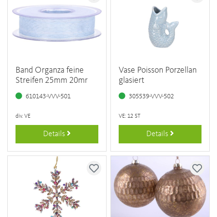
Band Organza feine
Vase Poisson Porzellan
Streifen 25mm 20mr
glasiert
610143-VVV-501
305539-VVV-502
div. VE
VE: 12 ST
Details
Details