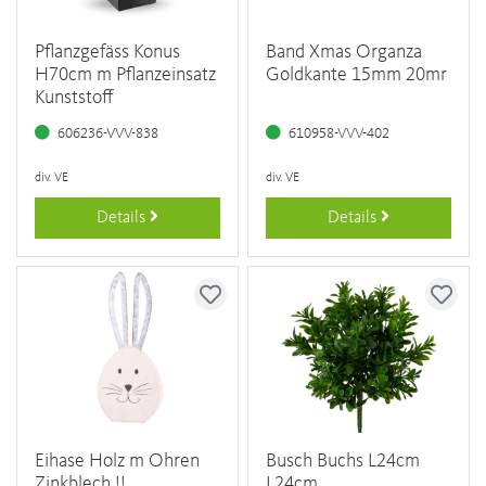
Pflanzgefäss Konus
Band Xmas Organza
H70cm m Pflanzeinsatz
Goldkante 15mm 20mr
Kunststoff
606236-VVV-838
610958-VVV-402
div. VE
div. VE
Details
Details
Eihase Holz m Ohren
Busch Buchs L24cm
Zinkblech !!
L24cm