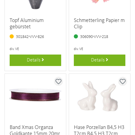
Topf Aluminium
Schmetterling Papier m
gebürstet
Clip
301842-VVV-826
306090-VVV-218
div. VE
div. VE
Details
Details
Band Xmas Organza
Hase Porzellan B4,5 H3
Goldkante 15mm 20mr
T2cm B4,5 H3 T2cm