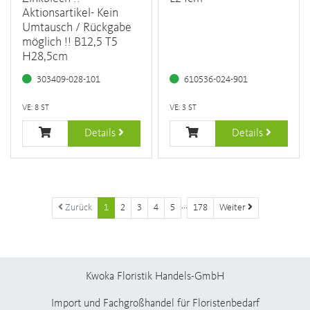
Aktionsartikel- Kein
Umtausch / Rückgabe
möglich !! B12,5 T5
H28,5cm
303409-028-101
610536-024-901
VE: 8 ST
VE: 3 ST
Details
Details
...
Zurück
1
2
3
4
5
178
Weiter
Kwoka Floristik Handels-GmbH
Import und Fachgroßhandel für Floristenbedarf