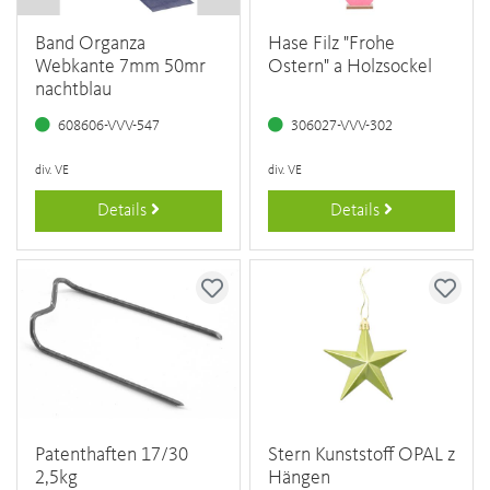
Band Organza
Hase Filz "Frohe
Webkante 7mm 50mr
Ostern" a Holzsockel
nachtblau
608606-VVV-547
306027-VVV-302
div. VE
div. VE
Details
Details
Patenthaften 17/30
Stern Kunststoff OPAL z
2,5kg
Hängen