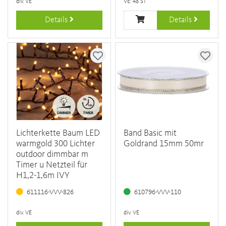
div. VE
VE: 48 ST
Details
Details
Lichterkette Baum LED
Band Basic mit
warmgold 300 Lichter
Goldrand 15mm 50mr
outdoor dimmbar m
Timer u Netzteil für
H1,2-1,6m IVY
611116-VVV-826
610796-VVV-110
div. VE
div. VE