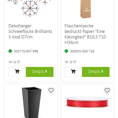
Dekohänger
Flaschentasche
Schneeflocke Brillliants
bedruckt Papier "Eine
3 mod D7cm
Kleinigkeit" B10,5 T10
H36cm
303776-007-998
306035-000-726
VE: 12 ST
VE: 12 ST
Details
Details