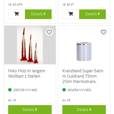
VE: 20 MTR
VE: 50 ST
Details
Details
Niko Holz m langem
Kranzband Super-Satin
Wollbart z Stellen
m Goldrand 75mm
25mr thermotrans.
250729-VVV-402
601054-VVV-801
div. VE
div. VE
Details
Details