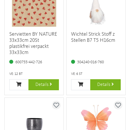
Servietten BY NATURE
Wichtel Strick Stoff z
33x33cm 20St
Stellen B7 T5 H16cm
plastikfrei verpackt
33x33cm
600755-442-726
304240-016-760
VE: 12 BT
VE: 6 ST
Details
Details