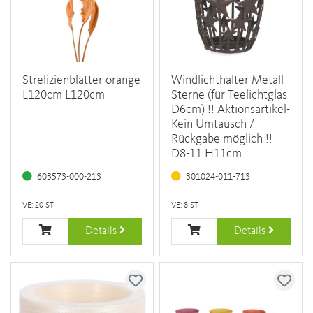
Strelizienblätter orange
Windlichthalter Metall
L120cm L120cm
Sterne (für Teelichtglas
D6cm) !! Aktionsartikel-
Kein Umtausch /
Rückgabe möglich !!
D8-11 H11cm
603573-000-213
301024-011-713
VE: 20 ST
VE: 8 ST
Details
Details