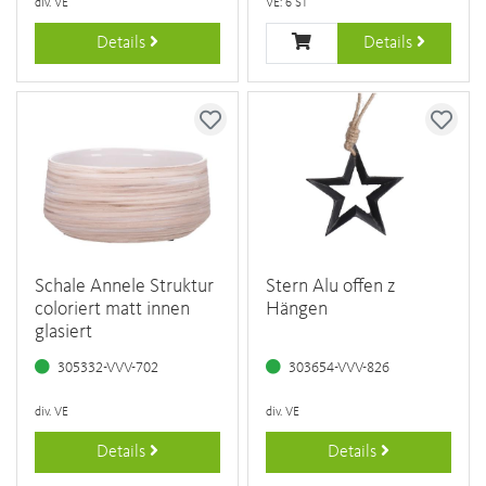
div. VE
VE: 6 ST
Details
Details
Schale Annele Struktur
Stern Alu offen z
coloriert matt innen
Hängen
glasiert
305332-VVV-702
303654-VVV-826
div. VE
div. VE
Details
Details