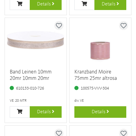
Details
Details
Band Leinen 10mm
Kranzband Moire
20mr 10mm 20mr
75mm 25mr altrosa
610133-010-726
100575-VVV-304
VE: 20 MTR
div. VE
Details
Details