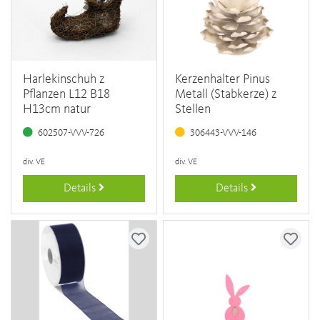
Harlekinschuh z
Kerzenhalter Pinus
Pflanzen L12 B18
Metall (Stabkerze) z
H13cm natur
Stellen
602507-VVV-726
306443-VVV-146
div. VE
div. VE
Details
Details