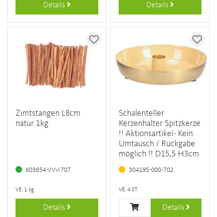
Details
Details
Zimtstangen L8cm
Schalenteller
natur 1kg
Kerzenhalter Spitzkerze
!! Aktionsartikel- Kein
Umtausch / Rückgabe
möglich !! D15,5 H3cm
603654-VVV-707
304195-000-702
VE: 1 kg
VE: 4 ST
Details
Details