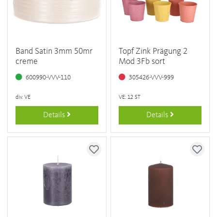
Band Satin 3mm 50mr
Topf Zink Prägung 2
creme
Mod 3Fb sort
600990-VVV-110
305426-VVV-999
div. VE
VE: 12 ST
Details
Details