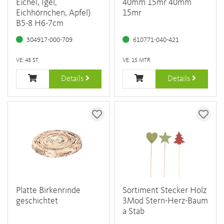
Eichel, Igel,
40mm 15mr 40mm
Eichhörnchen, Apfel)
15mr
B5-8 H6-7cm
304917-000-709
610771-040-421
VE: 48 ST
VE: 15 MTR
Details
Details
Platte Birkenrinde
Sortiment Stecker Holz
geschichtet
3Mod Stern-Herz-Baum
a Stab