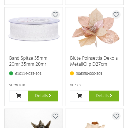
Band Spitze 35mm
Blüte Poinsettia Deko a
20mr 35mm 20mr
MetallClip D27cm
610114-035-101
306350-000-309
VE: 20 MTR
VE: 12 ST
Details
Details