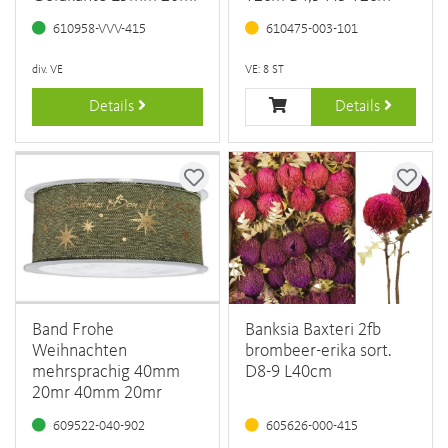
610958-VVV-415
610475-003-101
div. VE
VE: 8 ST
Details
Details
Band Frohe
Banksia Baxteri 2fb
Weihnachten
brombeer-erika sort.
mehrsprachig 40mm
D8-9 L40cm
20mr 40mm 20mr
609522-040-902
605626-000-415