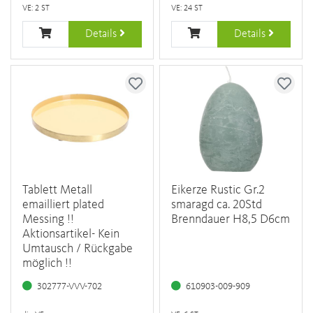
VE: 2 ST
VE: 24 ST
Details
Details
Tablett Metall
Eikerze Rustic Gr.2
emailliert plated
smaragd ca. 20Std
Messing !!
Brenndauer H8,5 D6cm
Aktionsartikel- Kein
Umtausch / Rückgabe
möglich !!
302777-VVV-702
610903-009-909