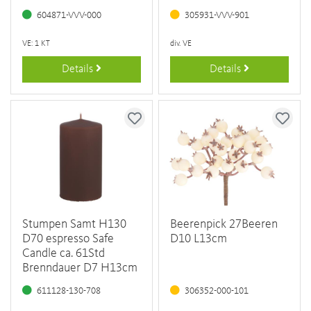
604871-VVV-000
305931-VVV-901
VE: 1 KT
div. VE
Details
Details
Stumpen Samt H130
Beerenpick 27Beeren
D70 espresso Safe
D10 L13cm
Candle ca. 61Std
Brenndauer D7 H13cm
611128-130-708
306352-000-101