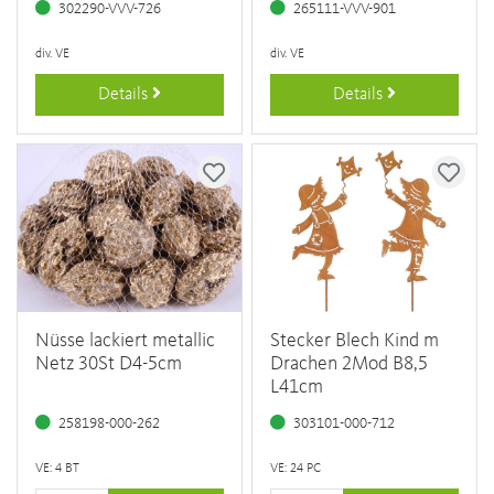
302290-VVV-726
265111-VVV-901
div. VE
div. VE
Details
Details
Nüsse lackiert metallic
Stecker Blech Kind m
Netz 30St D4-5cm
Drachen 2Mod B8,5
L41cm
258198-000-262
303101-000-712
VE: 4 BT
VE: 24 PC