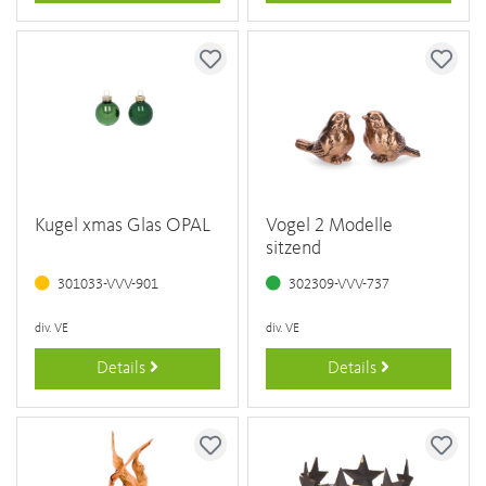
Kugel xmas Glas OPAL
Vogel 2 Modelle
sitzend
301033-VVV-901
302309-VVV-737
div. VE
div. VE
Details
Details