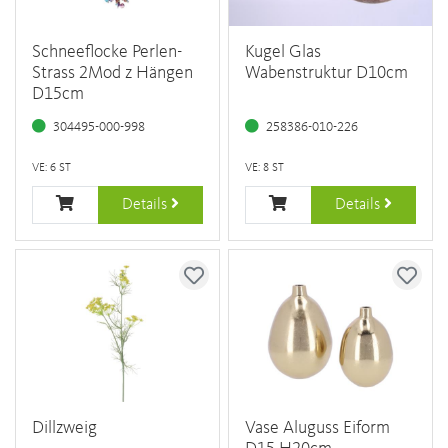
Schneeflocke Perlen-
Kugel Glas
Strass 2Mod z Hängen
Wabenstruktur D10cm
D15cm
304495-000-998
258386-010-226
VE: 6 ST
VE: 8 ST
Details
Details
Dillzweig
Vase Aluguss Eiform