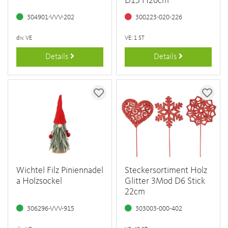
D15 H20cm
304901-VVV-202
300223-020-226
div. VE
VE: 1 ST
Details
Details
Wichtel Filz Piniennadel
Steckersortiment Holz
a Holzsockel
Glitter 3Mod D6 Stick
22cm
306296-VVV-915
303003-000-402