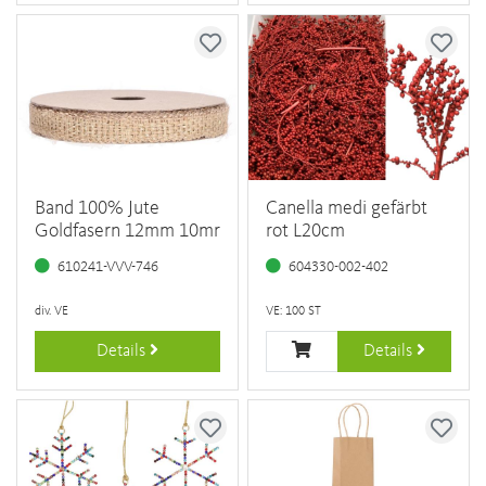
Band 100% Jute
Canella medi gefärbt
Goldfasern 12mm 10mr
rot L20cm
610241-VVV-746
604330-002-402
div. VE
VE: 100 ST
Details
Details