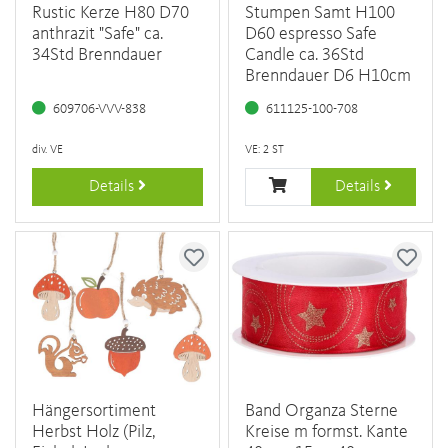
Rustic Kerze H80 D70
Stumpen Samt H100
anthrazit "Safe" ca.
D60 espresso Safe
34Std Brenndauer
Candle ca. 36Std
Brenndauer D6 H10cm
609706-VVV-838
611125-100-708
div. VE
VE: 2 ST
Details
Details
Hängersortiment
Band Organza Sterne
Herbst Holz (Pilz,
Kreise m formst. Kante