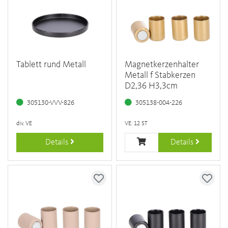
Tablett rund Metall
Magnetkerzenhalter
Metall f Stabkerzen
D2,36 H3,3cm
305130-VVV-826
305138-004-226
div. VE
VE: 12 ST
Details
Details