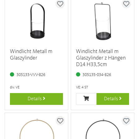
Windlicht Metall m
Windlicht Metall m
Glaszylinder
Glaszylinder z Hängen
D14 H33,5cm
305133-VVV-826
305135-034-826
div. VE
VE: 4 ST
Details
Details