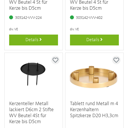
WV Beutel 4 St für
WV Beutel 4 St für
Kerze bis D5cm
Kerze bis D5cm
303142-VVV-224
303142-VVV-402
div. VE
div. VE
Details
Details
Kerzenteller Metall
Tablett rund Metall m 4
lackiert D6cm 2 Stifte
Kerzenhaltern
WV Beutel 4St für
Spitzkerze D20 H3,3cm
Kerze bis D5cm