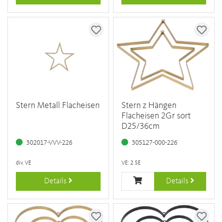
Stern Metall Flacheisen
Stern z Hängen
Flacheisen 2Gr sort
D25/36cm
302017-VVV-226
305127-000-226
div. VE
VE: 2 SE
Details
Details