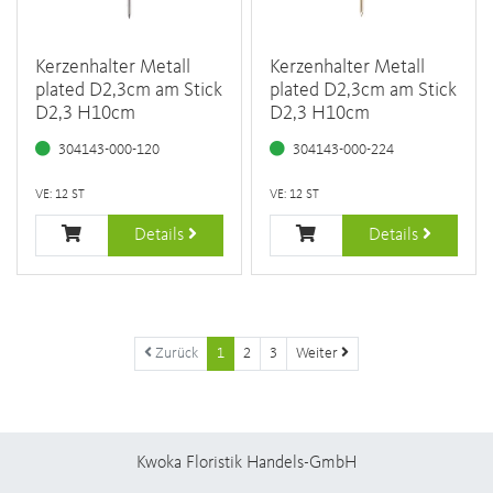
Kerzenhalter Metall
Kerzenhalter Metall
plated D2,3cm am Stick
plated D2,3cm am Stick
D2,3 H10cm
D2,3 H10cm
304143-000-120
304143-000-224
VE: 12 ST
VE: 12 ST
Details
Details
Zurück
1
2
3
Weiter
Kwoka Floristik Handels-GmbH