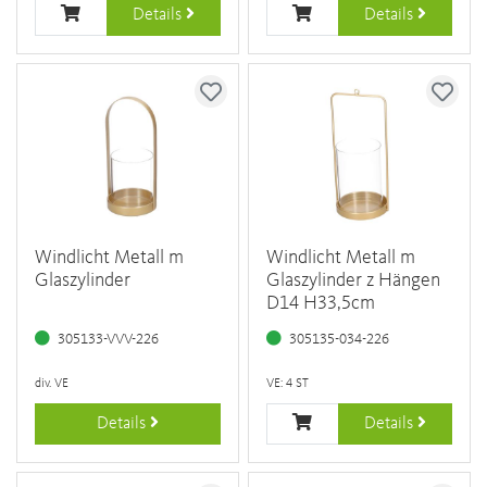
Details
Details
Windlicht Metall m
Windlicht Metall m
Glaszylinder
Glaszylinder z Hängen
D14 H33,5cm
305133-VVV-226
305135-034-226
div. VE
VE: 4 ST
Details
Details