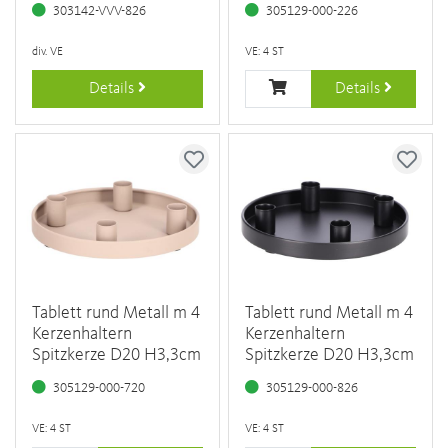
303142-VVV-826
305129-000-226
div. VE
VE: 4 ST
Details
Details
Tablett rund Metall m 4
Tablett rund Metall m 4
Kerzenhaltern
Kerzenhaltern
Spitzkerze D20 H3,3cm
Spitzkerze D20 H3,3cm
305129-000-720
305129-000-826
VE: 4 ST
VE: 4 ST