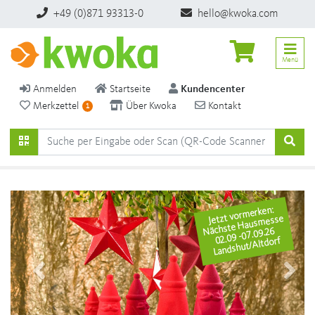
+49 (0)871 93313-0
hello@kwoka.com
Menü
Anmelden
Startseite
Kundencenter
Merkzettel
Über Kwoka
Kontakt
1
Jetzt vormerken:
Nächste Hausmesse
02.09 -07.09.26
Landshut/Altdorf
Previous
Next