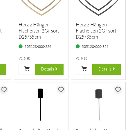
Herz z Hängen
Herz z Hängen
t
Flacheisen 2Gr sort
Flacheisen 2Gr sort
D25/35cm
D25/35cm
305128-000-226
305128-000-826
VE: 6 SE
VE: 6 SE
Details
Details