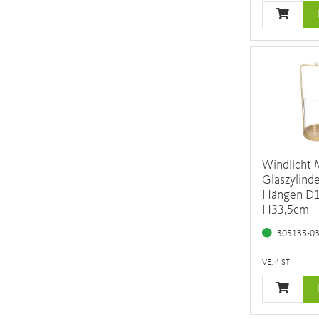
Windlicht 
Glaszylinde
Hängen D
H33,5cm
305135-0
VE: 4 ST