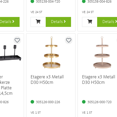
04-226
305138-004-720
305138-004-826
VE: 24 ST
VE: 24 ST
Details
Details
Details
er
Etagere x3 Metall
Etagere x3 Metall
bkerze
D30 H50cm
D30 H50cm
 Platte
14,5cm
00-826
305126-000-226
305126-000-720
VE: 1 ST
VE: 1 ST