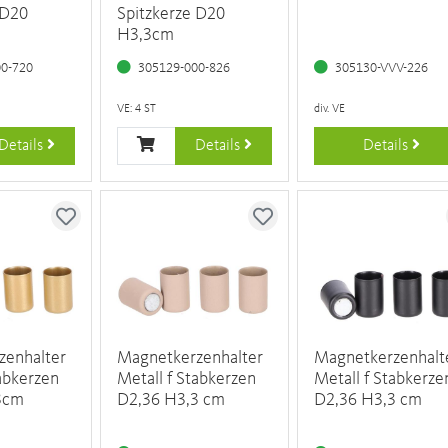
 D20
Spitzkerze D20
H3,3cm
00-720
305129-000-826
305130-VVV-226
VE: 4 ST
div. VE
Details
Details
Details
zenhalter
Magnetkerzenhalter
Magnetkerzenhalt
tabkerzen
Metall f Stabkerzen
Metall f Stabkerze
3cm
D2,36 H3,3 cm
D2,36 H3,3 cm