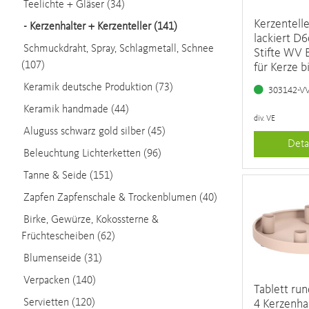
Teelichte + Gläser (34)
Kerzentelle
-
Kerzenhalter + Kerzenteller (141)
lackiert D
Schmuckdraht, Spray, Schlagmetall, Schnee
Stifte WV 
(107)
für Kerze 
Keramik deutsche Produktion (73)
303142-V
Keramik handmade (44)
div. VE
Aluguss schwarz gold silber (45)
Deta
Beleuchtung Lichterketten (96)
Tanne & Seide (151)
Zapfen Zapfenschale & Trockenblumen (40)
Birke, Gewürze, Kokossterne &
Früchtescheiben (62)
Blumenseide (31)
Verpacken (140)
Tablett ru
Servietten (120)
4 Kerzenha