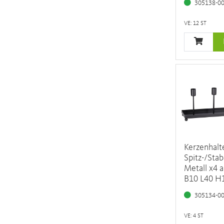
305138-0
VE: 12 ST
Kerzenhalt
Spitz-/Sta
Metall x4 a
B10 L40 H
305134-0
VE: 4 ST