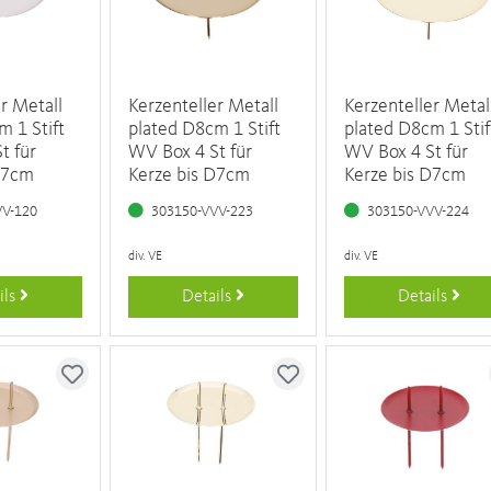
r Metall
Kerzenteller Metall
Kerzenteller Metal
m 1 Stift
plated D8cm 1 Stift
plated D8cm 1 Stif
t für
WV Box 4 St für
WV Box 4 St für
D7cm
Kerze bis D7cm
Kerze bis D7cm
VV-120
303150-VVV-223
303150-VVV-224
div. VE
div. VE
ils
Details
Details