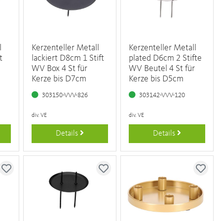
l
Kerzenteller Metall
Kerzenteller Metall
t
lackiert D8cm 1 Stift
plated D6cm 2 Stifte
WV Box 4 St für
WV Beutel 4 St für
Kerze bis D7cm
Kerze bis D5cm
303150-VVV-826
303142-VVV-120
div. VE
div. VE
Details
Details