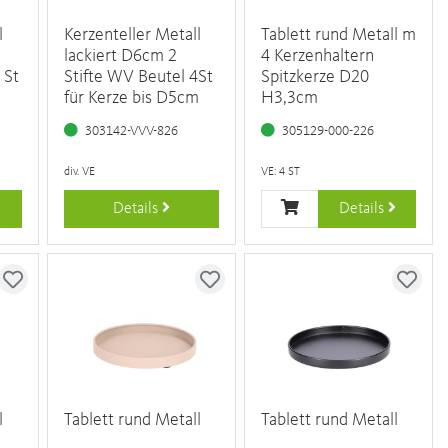
l
Kerzenteller Metall
Tablett rund Metall m
lackiert D6cm 2
4 Kerzenhaltern
 St
Stifte WV Beutel 4St
Spitzkerze D20
m
für Kerze bis D5cm
H3,3cm
303142-VVV-826
305129-000-226
div. VE
VE: 4 ST
Details
Details
l
Tablett rund Metall
Tablett rund Metall