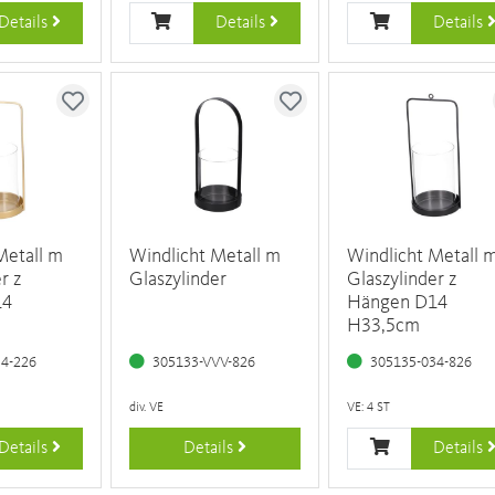
Details
Details
Details
Metall m
Windlicht Metall m
Windlicht Metall 
r z
Glaszylinder
Glaszylinder z
14
Hängen D14
H33,5cm
34-226
305133-VVV-826
305135-034-826
div. VE
VE: 4 ST
Details
Details
Details