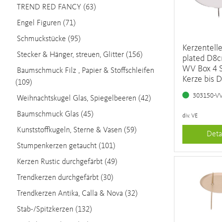
TREND RED FANCY (63)
Engel Figuren (71)
Schmuckstücke (95)
Kerzentelle
Stecker & Hänger, streuen, Glitter (156)
plated D8c
WV Box 4 S
Baumschmuck Filz , Papier & Stoffschleifen
Kerze bis 
(109)
303150-V
Weihnachtskugel Glas, Spiegelbeeren (42)
Baumschmuck Glas (45)
div. VE
Kunststoffkugeln, Sterne & Vasen (59)
Deta
Stumpenkerzen getaucht (101)
Kerzen Rustic durchgefärbt (49)
Trendkerzen durchgefärbt (30)
Trendkerzen Antika, Calla & Nova (32)
Stab-/Spitzkerzen (132)