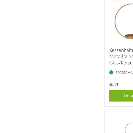
Kerzenhalt
Metall Vier
Glas/Kerze
302031-V
div. VE
Deta