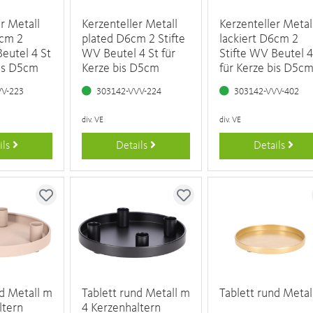
r Metall
Kerzenteller Metall
Kerzenteller Metal
6cm 2
plated D6cm 2 Stifte
lackiert D6cm 2
Beutel 4 St
WV Beutel 4 St für
Stifte WV Beutel 4
bis D5cm
Kerze bis D5cm
für Kerze bis D5c
VV-223
303142-VVV-224
303142-VVV-402
div. VE
div. VE
ils
Details
Details
nd Metall m
Tablett rund Metall m
Tablett rund Metal
ltern
4 Kerzenhaltern