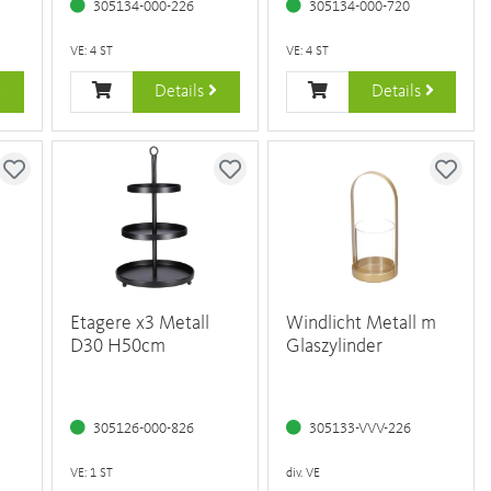
305134-000-226
305134-000-720
VE: 4 ST
VE: 4 ST
Details
Details
Etagere x3 Metall
Windlicht Metall m
D30 H50cm
Glaszylinder
305126-000-826
305133-VVV-226
VE: 1 ST
div. VE