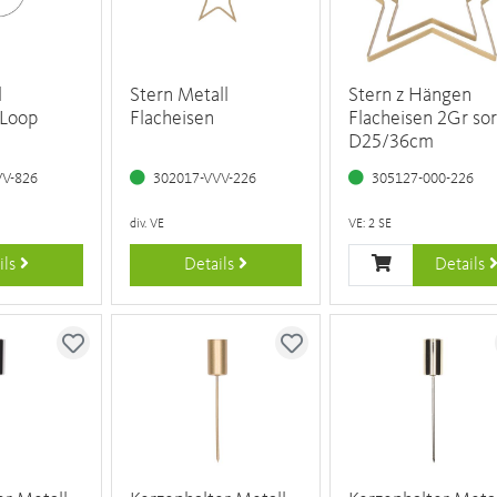
l
Stern Metall
Stern z Hängen
 Loop
Flacheisen
Flacheisen 2Gr sor
D25/36cm
VV-826
302017-VVV-226
305127-000-226
div. VE
VE: 2 SE
ils
Details
Details