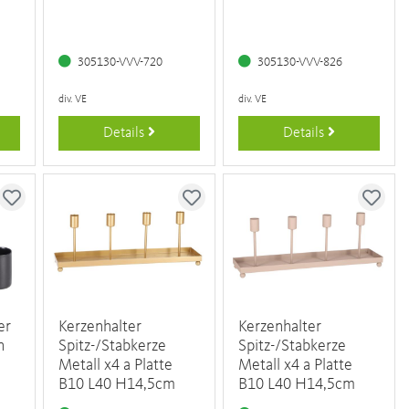
305130-VVV-720
305130-VVV-826
div. VE
div. VE
Details
Details
er
Kerzenhalter
Kerzenhalter
n
Spitz-/Stabkerze
Spitz-/Stabkerze
Metall x4 a Platte
Metall x4 a Platte
B10 L40 H14,5cm
B10 L40 H14,5cm