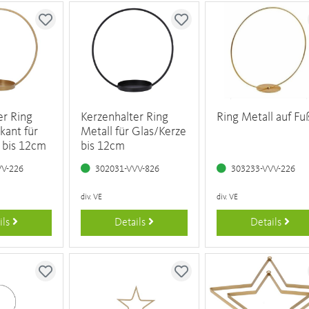
er Ring
Kerzenhalter Ring
Ring Metall auf Fu
kant für
Metall für Glas/Kerze
 bis 12cm
bis 12cm
VV-226
302031-VVV-826
303233-VVV-226
div. VE
div. VE
ils
Details
Details