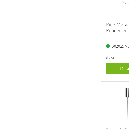
Ring Metal
Rundeisen
302025-V
div. VE
Deta