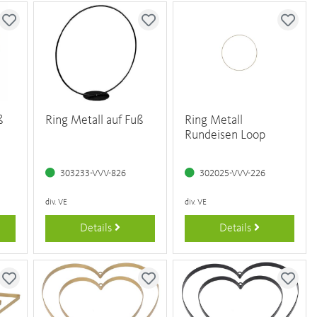
ß
Ring Metall auf Fuß
Ring Metall
Rundeisen Loop
303233-VVV-826
302025-VVV-226
div. VE
div. VE
Details
Details